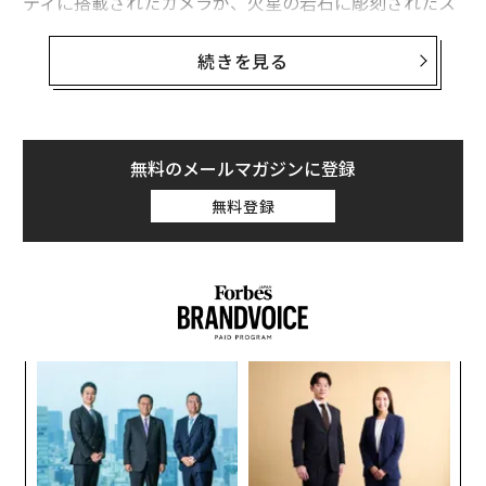
ティに搭載されたカメラが、火星の岩石に彫刻されたス
タートレックの宇宙艦隊のマークを
撮影
した。
続きを見る
アマチュア天文家のスチュワート・アトキンソンは1月1
0日、その岩がスタートレックにおいて象徴的な宇宙艦
隊のマークに似ていることを、X（旧ツイッター）の投
稿で強調した。
無料のメールマガジンに登録
無料登録
I bet the Star Trek fans on the
@MarsCuriosity
te
am smiled like Cheshire Cats when they saw this
new image appear on their screens... :-)
Image Credit: NASA/JPL-Caltech
pic.twitter.com/SdWyq4Sc5P
果を
“
— Stuart Atkinson (@mars_stu)
EN
シ
January 10, 2024
明
グ
“
オ
キュリオシティの左ナビゲーションカメラが捉えたその
ジ