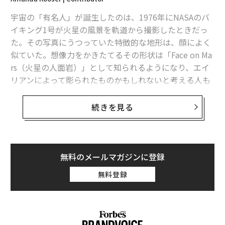
タグ：
宇宙
火星
NASA
宇宙の「有名人」が誕生したのは、1976年にNASAのバ
イキング1号が火星の風景を軌道から撮影したときだっ
た。その写真にうつっていた特徴的な地形は、顔によく
advertisement
似ていた。想像力をかきたてるその形状は「Face on Ma
rs（火星の人面岩）」として知られるようになり、エイ
リアンによって彫られたものかもしれないと考える人も
いた。
続きを見る
その顔は確かにおもしろいが、エイリアンの芸術作品で
はない。実際には侵食された丘だ。バイキング1号は火
星探査の黎明期を代表するミッションであり、それ以
来、この顔のより詳しい画像を私たちは目にしてきた。
無料のメールマガジンに登録
最新のものはNASAの多目的火星探査機、マーズ・リコ
無料登録
ネッサンス・オービター（MRO）が撮影したもので、同
機は2006年以降、火星を周回している。
アリゾナ大学のMRO高解像度撮像装置（HiRISE）チーム