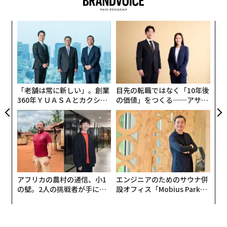
は、SNSで12月13日に
最新画像
を公開した。これは10月
と11月に撮影した2枚の写真を組み合わせたものだ。こ
果を
“
れはアナグリフと呼ばれる立体写真で、地形の立体的特
EN
シ
徴が強調されて見える。赤と青の3Dメガネがあれば、画
明
グ
“
像の立体感を最大限に体験できる。
オ
ジ
「老舗は常に新しい」。創業
目先の転職ではなく「10年後
翻訳＝高橋信夫
360年ＹＵＡＳＡとカクシン
の価値」をつくる──アサイ
CEO田尻望が語る、AIを超え
ンの長期伴走型支援とは
る人の価値
2026年9月号発売中
最新号の購入はこちらから
アフリカの農村の通信、小1
エンジニアのためのサウナ併
の壁。2人の挑戦者が手にし
設オフィス「Mobius Park」
メンバーシップに登録する
た「次なる武器」
がオープン──タマディック
が健康経営を徹底する理由