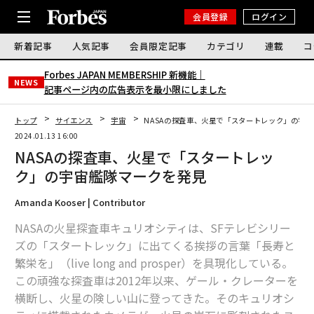
会員登録
ログイン
新着記事
人気記事
会員限定記事
カテゴリ
連載
コ
Forbes JAPAN MEMBERSHIP 新機能｜
NEWS
記事ページ内の広告表示を最小限にしました
トップ
サイエンス
宇宙
NASAの探査車、火星で「スタートレック」の宇
2024.01.13 16:00
NASAの探査車、火星で「スタートレッ
ク」の宇宙艦隊マークを発見
Amanda Kooser | Contributor
NASAの火星探査車キュリオシティは、SFテレビシリー
ズの「スタートレック」に出てくる挨拶の言葉「長寿と
繁栄を」（live long and prosper）を具現化している。
この頑強な探査車は2012年以来、ゲール・クレーターを
横断し、火星の険しい山に登ってきた。そのキュリオシ