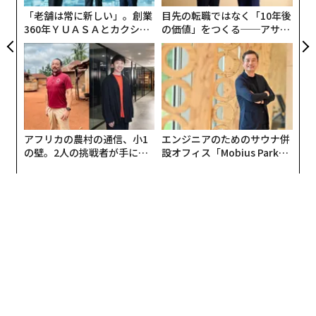
スナップショットは、1月9日に撮影された。問題の岩石
「老舗は常に新しい」。創業
目先の転職ではなく「10年後
は、ゲール・クレーターの中央にある巨大なシャープ山
360年ＹＵＡＳＡとカクシン
の価値」をつくる──アサイ
の山腹にいるキュリオシティの位置から見える数多くの
CEO田尻望が語る、AIを超え
ンの長期伴走型支援とは
岩石の中の1つだ。
る人の価値
その岩石が、カーク船長の時代からスタートレックのユ
ニフォームや宇宙船、セット、小道具などに見られる宇
宙艦隊のマークに似ているかどうかは、キュリオシティ
アフリカの農村の通信、小1
エンジニアのためのサウナ併
から見る角度と影の映り具合にもよる。
の壁。2人の挑戦者が手にし
設オフィス「Mobius Park」
た「次なる武器」
がオープン──タマディック
が健康経営を徹底する理由
翻訳＝高橋信夫
2026年9月号発売中
最新号の購入はこちらから