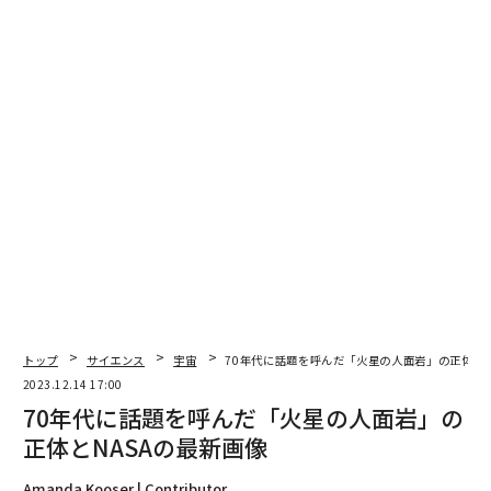
メンバーシップに登録する
関連記事
70年代に話題を呼んだ「火星の人面岩」の正体とNASAの最新画像
NASA探査車が撮影した「火星の1日間」動画
観測史上「最古」のブラックホール、134億年前の初期宇宙で発見
トップ
サイエンス
宇宙
70年代に話題を呼んだ「火星の人面岩」の正体とN
2023.12.14 17:00
古代メソポタミアの煉瓦が明らかにした「地球磁場の年代変化」
70年代に話題を呼んだ「火星の人面岩」の
海王星は青くない、「本当の色」が最新研究で判明
正体とNASAの最新画像
Amanda Kooser | Contributor