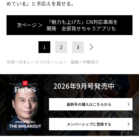
めている」と手応えを見せる。
「魅力も上げた」CN対応車両を
次ページ ＞
開発 全部見せちゃうアプリも
1
2
3
写真＝日本レースプロモーション 編集＝宇藤智子
2026年9月号発売中
最新号の購入はこちらから
メンバーシップに登録する