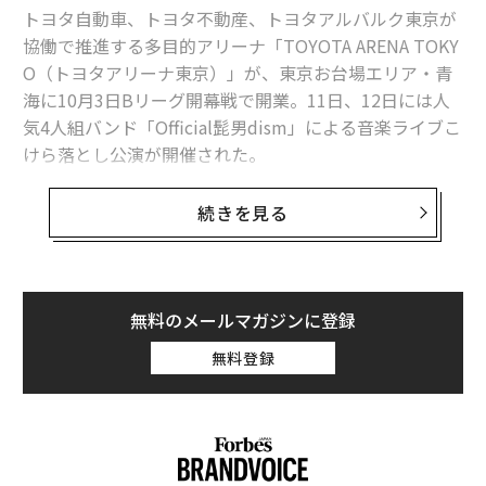
トヨタ自動車、トヨタ不動産、トヨタアルバルク東京が
協働で推進する多目的アリーナ「TOYOTA ARENA TOKY
O（トヨタアリーナ東京）」が、東京お台場エリア・青
海に10月3日Bリーグ開幕戦で開業。11日、12日には人
気4人組バンド「Official髭男dism」による音楽ライブこ
けら落とし公演が開催された。
男子プロバスケットボールBリーグB1のアルバルク東京
続きを見る
のホームアリーナで、収容客数は約1万人（音楽興行時
は約8千人）。りんかい線・東京テレポート駅、ゆりか
もめ・青海駅から徒歩4〜5分というアクセスを誇り、初
年度は貸館を含めて稼働率ほぼ100％、150万人程度の集
無料のメールマガジンに登録
客を見込んでいる。
無料登録
周辺地域では、東京都が臨海副都心の新たなランドマー
クとして整備を進める世界最大級の噴水「ODAIBAファ
ウンテン（仮称）」（2026年3月完成予定）や、テレビ
朝日が建設中の複合型エンタテインメント施設「TOKYO