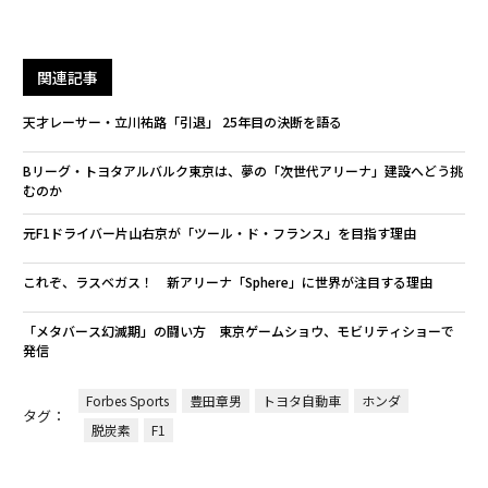
関連記事
天才レーサー・立川祐路「引退」 25年目の決断を語る
Bリーグ・トヨタアルバルク東京は、夢の「次世代アリーナ」建設へどう挑
むのか
元F1ドライバー片山右京が「ツール・ド・フランス」を目指す理由
これぞ、ラスベガス！ 新アリーナ「Sphere」に世界が注目する理由
「メタバース幻滅期」の闘い方 東京ゲームショウ、モビリティショーで
発信
Forbes Sports
豊田章男
トヨタ自動車
ホンダ
タグ：
脱炭素
F1