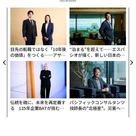
DREAM PARK」（2026年3月27日開業）、コナミグルー
ア
プの次世代研究開発拠点・複合施設「コナミクリエイテ
の
ィブフロント東京ベイ」（2025年10月末開業）といっ
た
【
た、さらなる再開発も進んでいる。
に
が
第2次安倍内閣の成長戦略「日本再興戦略 2016」で掲げ
わ
目先の転職ではなく「10年後
“泊まる”を超えて──エスパ
られた「スポーツの成長産業化」の柱として経済産業省
の価値」をつくる──アサイ
シオが描く、新しい日本のラ
とスポーツ庁が推進してきた「スタジアム・アリーナ改
ンの長期伴走型支援とは
グジュアリー（前編）
革」や、来シーズンから始まるBリーグの構造改革「B.
革新」による、5000席以上かつスイートルーム等を備え
たアリーナの確保を参入条件とした最上位ディビジョン
「B.LEAGUE PREMIER（B.プレミア）」の新設などを背
景とした、全国的なアリーナ建設ラッシュの中、
伝統を礎に、未来を再定義す
パシフィックコンサルタンツ
2024年に開業したMIXI・三井不動産の共同事業による
る 125年企業BATが挑むス
技師長の"北極星"。災害への
「ららアリーナ東京ベイ」、
モークレスな未来
無力感を乗り越え見つけた、
DeNAと京急電鉄が共同開発計画中の「川崎新！アリー
防災一筋20年の答え
ナシティ・プロジェクト」* などとともに民設民営の首
都圏大型多目的アリーナとして、そして何よりトヨタ自