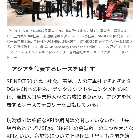
「SF NEXT50」2022年成果報告・2023年の取り組みに関する発表会｜写真左よ
り）上野禎久JRP社長、渡辺康治ホンダ・レーシング社長、SF NEX50 開発ドライ
バー石浦宏明氏、TEAM MUGEN野尻智紀選手、SF NEX50 開発ドライバー塚越広大
氏、佐藤恒治トヨタ自動車 GR Company President（当時）、三木 要デロイト ト
ーマツ ファイナンシャルアドバイザリー合同会社エネルギーセクター リードパー
トナー
アジアを代表するレースを目指す
SF NEXT50では、社会、事業、人の三本柱でそれぞれS
DGsやCNへの挑戦、デジタルシフトやエンタメ性の強
化、競技人口や業界人材の育成に取り組み、アジアを代
表するレースカテゴリーを目指している。
現時点では詳細なKPIや期間は公開していないが、「来
場者数とアプリSFgo（後述）の会員数」の二つが大きな
KPIといい、各施策について上野氏は「早くも花開き始