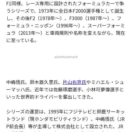
F1同様、レース専用に設計されたフォーミュラカーで争
うシリーズで、1973年に全日本F2000選手権として誕生
し、その後F2（1978年〜）、F3000（1987年〜）、フ
ォーミュラ・ニッポン（1996年〜）、スーパーフォーミ
ュラ（2013年〜）と車両規則や名称を変えながら、現在
に至っている。
advertisement
中嶋悟氏、鈴木亜久里氏、
片山右京氏
やミハエル・シュ
ーマッハ氏、近年では佐藤琢磨選手、小林可夢偉選手と
いった世界的ドライバーを輩出してきた。
シリーズの運営は、1995年にフジテレビと鈴鹿サーキッ
トランド（現ホンダモビリティランド）、中嶋悟氏（JR
P前会長）等が主導して株式会社として設立された、JR