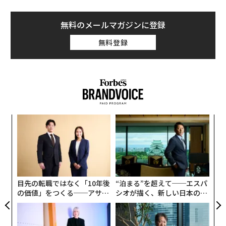
無料のメールマガジンに登録
無料登録
ア
の
た
【
に
が
わ
目先の転職ではなく「10年後
“泊まる”を超えて──エスパ
の価値」をつくる──アサイ
シオが描く、新しい日本のラ
ンの長期伴走型支援とは
グジュアリー（前編）