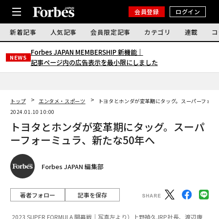
会員登録
ログイン
新着記事
人気記事
会員限定記事
カテゴリ
連載
コ
Forbes JAPAN MEMBERSHIP 新機能｜
NEWS
記事ページ内の広告表示を最小限にしました
トップ
エンタメ・スポーツ
トヨタとホンダが変革期にタッグ。スーパーフォー
2024.01.10 10:00
トヨタとホンダが変革期にタッグ。スーパ
ーフォーミュラ、新たな50年へ
Forbes JAPAN 編集部
著者フォロー
記事を保存
2023 SUPER FORMULA 開幕戦｜写真左より）上野禎久JRP社長、渡辺康