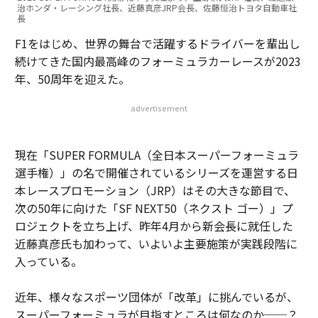
治ホンダ・レーシング社長、近藤真彦JRP会長、佐藤恒治トヨタ自動車社
長
F1をはじめ、世界の舞台で活躍するドライバーを輩出し
続けてきた国内最高峰のフォーミュラカーレースが2023
年、50周年を迎えた。
advertisement
現在「SUPER FORMULA（全日本スーパーフォーミュラ
選手権）」の名で開催されているシリーズを運営する日
本レースプロモーション（JRP）はその大きな節目で、
次の50年に向けた「SF NEXT50（ネクスト ゴー）」プ
ロジェクトを立ち上げ、昨年4月から新会長に就任した
近藤真彦氏も加わって、いよいよ主要施策が実践段階に
入っている。
近年、様々なスポーツ団体が「改革」に挑んでいるが、
スーパーフォーミュラが目指すところは何なのか──？