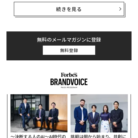
AIはマーケティングをどう変えているのか
続きを見る
消費者に対する理解。
コインによれば、AIはいくつかの
かたちでマーケティングを変えつつあるという。第一
に、大量の消費者情報の統合と集約により、消費者に対
無料のメールマガジンに登録
する理解を深めるのに役立っている。
無料登録
その一例として、ありとあらゆる製品の詳細に加え、製
品についてこれまでに聞かれたすべての質問とそれに対
する正しい答えを知っている販売員やカスタマーサポー
ト担当者を想像してみてほしい。そして、そうした販売
員やカスタマーサポート担当者が無数にいると想像して
ほしい。販売とカスタマーサポートにおける影響は、何
キ
な
百万もの仕事のAIへの置き換えとして現れるだけでな
か。
術
く、顧客のニーズにより近づくカスタムメイド体験も生
キャ
た
「
R S
ア
み出すことになるだろう。
3
C
る
メッセージのカスタマイズ。
コインはこうも述べてい
〜決断する人のAI〜AI時代の
挑戦は個から始まり、共創に