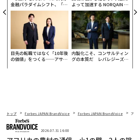
る。「AIは、販売員が消費者のニーズと行動を理解する
金融パラダイムシフト、「超
よって加速する NORQAIN JA
のを助けるだけでなく、そうした情報を使ってパーソナ
個別化」の核心 【MUFG×ウ
PAN 特別座談会
ェルスナビ×PwC】
ライズされた広告により、一人一人の消費者にターゲッ
トを絞ることができる。ほとんどの消費者にとって、お
すすめ製品を紹介するメールやメッセージ、ポップアッ
プを受け取るのはありふれたことだが、AIは、特定の個
人やグループに応じた広告の制作により、それを次なる
目先の転職ではなく「10年後
内製化こそ、コンサルティン
レベルに引き上げ、製品やサービスが購入される確率を
の価値」をつくる──アサイ
グの本質だ レバレジーズが
高めるだろう」
ンの長期伴走型支援とは
実践する、次世代ファームの
全貌
トップ
Forbes JAPAN BrandVoice
Forbes JAPAN BrandVoice
アフ
2026.07.31 16:00
アフリカの農村の通信、小1の壁。2人の挑