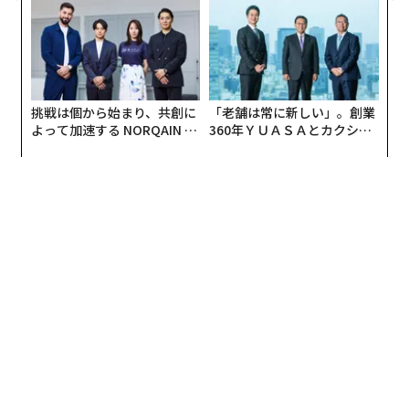
ェルスナビ×PwC】
挑戦は個から始まり、共創に
「老舗は常に新しい」。創業
よって加速する NORQAIN JA
360年ＹＵＡＳＡとカクシン
PAN 特別座談会
CEO田尻望が語る、AIを超え
る人の価値