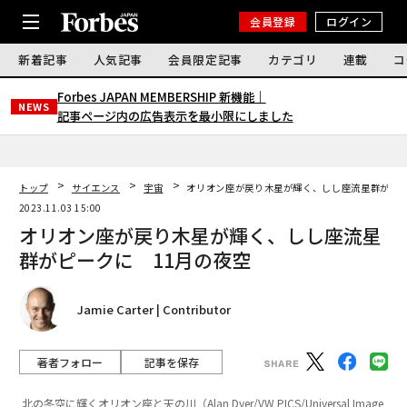
会員登録
ログイン
新着記事
人気記事
会員限定記事
カテゴリ
連載
コ
Forbes JAPAN MEMBERSHIP 新機能｜
NEWS
記事ページ内の広告表示を最小限にしました
トップ
サイエンス
宇宙
オリオン座が戻り木星が輝く、しし座流星群がピー
2023.11.03 15:00
オリオン座が戻り木星が輝く、しし座流星
群がピークに 11月の夜空
Jamie Carter | Contributor
著者フォロー
記事を保存
北の冬空に輝くオリオン座と天の川（Alan Dyer/VW PICS/Universal Image