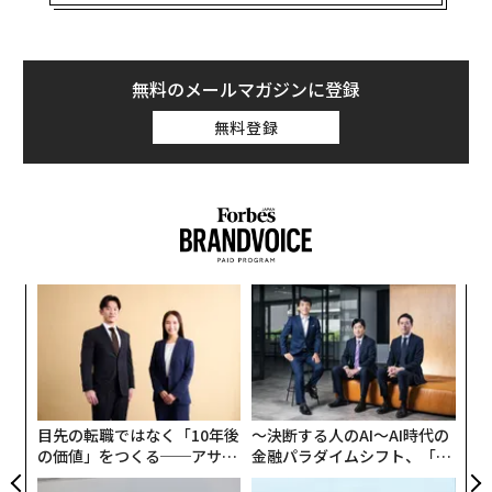
在は廃止）を用いて得られたものだ。このデータと、欧
州宇宙機関（ESA）の天文観測衛星のヒッパルコスとガ
イアによる観測データを組み合わせることで、巨星の距
離や有効温度をより高い精度で算出した。これにより天
無料のメールマガジンに登録
文学者チームは、巨星の視直径（星の見かけの直径を天
無料登録
球上の角度で表した値）や温度、真の色を、過去の観測
と比較して約2～4倍高い精度で求めることができた。
今回の研究をまとめた論文の主執筆者で、アリゾナ州フ
ラッグスタッフにあるローウェル天文台の天文学者ジェ
ラルド・バン・ベルは、筆者の取材に「今回の研究は、
“
特定の巨星のサイズや温度について裏づけとなる情報が
オ
必要なあらゆる天文学者に、全面的に示唆を与えるもの
ジ
〜
だ」と語った。「今回の観測は基本的に、他の恒星にも
織
適用可能な、より優れた物差しを作り上げている」
う
T
目先の転職ではなく「10年後
〜決断する人のAI〜AI時代の
の価値」をつくる──アサイ
金融パラダイムシフト、「超
ンの長期伴走型支援とは
個別化」の核心 【MUFG×ウ