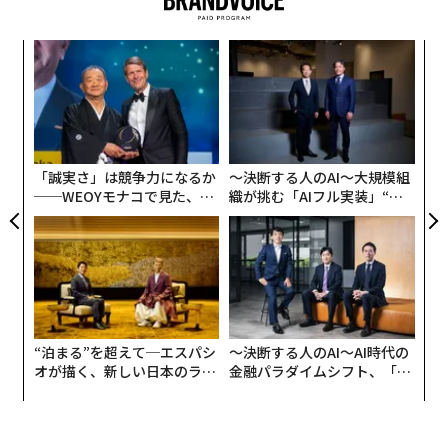
目
の
ン
「
3
C
る
「誠実さ」は競争力になるか
〜決断する人のAI〜大規模組
──WEOYモナコで見た、く
織が挑む「AIフル実装」“使
ら寿司の経営哲学
う”企業から“動く”企業へ【N
TTドコモビジネス×PwC】
“泊まる”を超えて─エスパシ
〜決断する人のAI〜AI時代の
オが描く、新しい日本のラグ
金融パラダイムシフト、「超
ジュアリー（中編）
個別化」の核心 【MUFG×ウ
ェルスナビ×PwC】