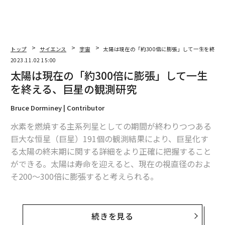
トップ
サイエンス
宇宙
太陽は現在の「約300倍に膨張」して一生を終え
2023.11.02 15:00
太陽は現在の「約300倍に膨張」して一生
を終える、巨星の観測研究
Bruce Dorminey | Contributor
水素を燃焼する主系列星としての期間が終わりつつある
巨大な恒星（巨星）191個の観測結果により、巨星化す
る太陽の終末期に関する詳細をより正確に把握すること
ができる。太陽は寿命を迎えると、現在の視直径のおよ
そ200～300倍に膨張すると考えられる。
観測データは1996～2008年に、カリフォルニア州南部
にあるパロマー山に設置されたパロマー試験干渉計（現
続きを見る