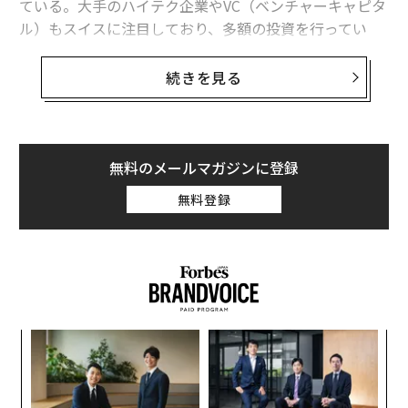
ている。大手のハイテク企業やVC（ベンチャーキャピタ
ル）もスイスに注目しており、多額の投資を行ってい
関連記事
る。
欧州最多のユニコーン輩出国、スイスのテック業界活況の理由
続きを見る
IFJ Institute of Young Enterprisesのデータによると、ス
中国のEVバッテリー大手がイリノイ州で20億ドルの工場建設へ
イスで今年上半期に設立されたスタートアップの数は前
年同期比4.5%増の約2万6000社で、過去最高を記録し
逆風下で成長する「欧州のユニコーン5社」のビジネスモデル
た。
無料のメールマガジンに登録
EV電池のレッドウッド社、新たに10億ドル調達で製造拡大へ
無料登録
スイスでは、特にハイテク分野で評価額が10億ドルを超
EVバッテリーの欠陥を検知 米スタートアップLiminalの技術
えるユニコーン企業が多く誕生している。最近の例で
は、物流ソフトウエアの「Scandit」やクリーンテック
EV/電気自動車
スタートアップ
バッテリー
企業の「Climeworks」、セキュリティ企業の「SonarS
タグ：
ource」、インターネットプライバシーに特化した「Pro
再生可能エネルギー
電力/電力需要
リチウム
ton」などが挙げられる。人口当たりのユニコーン企業
ンツ
〈7
の輩出数は欧州最多だ。
への
ャ
advertisement
た、
ト
「
リア
─