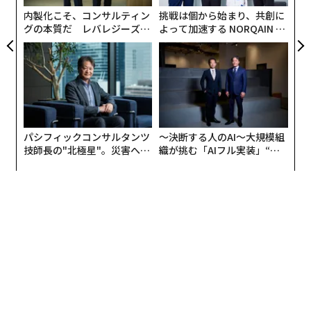
ェ
内製化こそ、コンサルティン
挑戦は個から始まり、共創に
グの本質だ レバレジーズが
よって加速する NORQAIN JA
実践する、次世代ファームの
PAN 特別座談会
全貌
パシフィックコンサルタンツ
〜決断する人のAI〜大規模組
技師長の"北極星"。災害への
織が挑む「AIフル実装」“使
無力感を乗り越え見つけた、
う”企業から“動く”企業へ【N
防災一筋20年の答え
TTドコモビジネス×PwC】