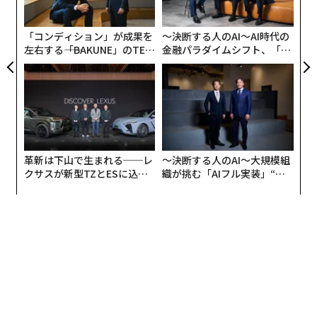
UM
ら
「コンディション」が成果を
〜決断する人のAI〜AI時代の
左右する――「BAKUNE」のTEN
金融パラダイムシフト、「超
TIALが支える「挑戦者の明
個別化」の核心 【MUFG×ウ
日」
ェルスナビ×PwC】
革新は下山で生まれる──レ
〜決断する人のAI〜大規模組
クサスが新型TZとESに込め
織が挑む「AIフル実装」“使
た「DISCOVER」の哲学
う”企業から“動く”企業へ【N
TTドコモビジネス×PwC】