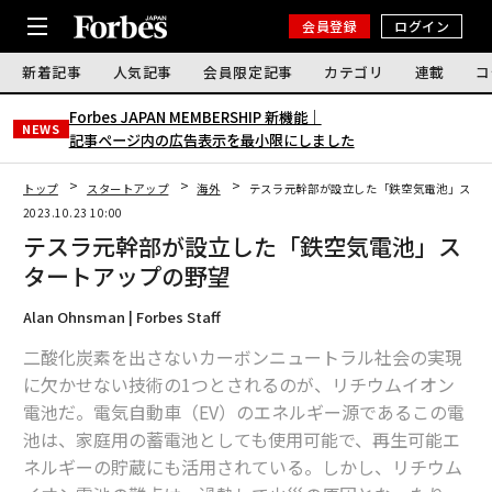
会員登録
ログイン
新着記事
人気記事
会員限定記事
カテゴリ
連載
コ
Forbes JAPAN MEMBERSHIP 新機能｜
NEWS
記事ページ内の広告表示を最小限にしました
トップ
スタートアップ
海外
テスラ元幹部が設立した「鉄空気電池」スタ
2023.10.23 10:00
テスラ元幹部が設立した「鉄空気電池」ス
タートアップの野望
Alan Ohnsman | Forbes Staff
二酸化炭素を出さないカーボンニュートラル社会の実現
に欠かせない技術の1つとされるのが、リチウムイオン
電池だ。電気自動車（EV）のエネルギー源であるこの電
池は、家庭用の蓄電池としても使用可能で、再生可能エ
ネルギーの貯蔵にも活用されている。しかし、リチウム