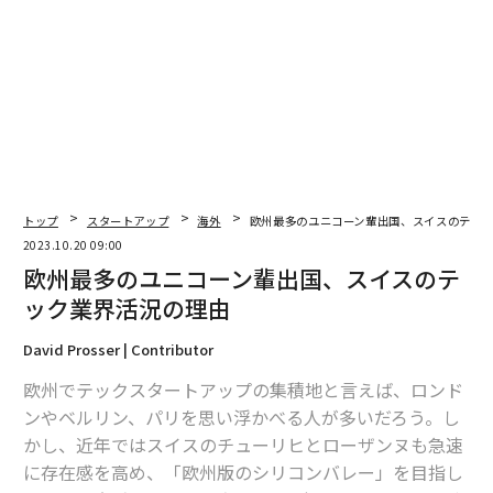
編集＝上田裕資
トップ
スタートアップ
海外
欧州最多のユニコーン輩出国、スイスのテッ
2023.10.20 09:00
2026年9月号発売中
欧州最多のユニコーン輩出国、スイスのテ
ック業界活況の理由
最新号の購入はこちらから
David Prosser | Contributor
欧州でテックスタートアップの集積地と言えば、ロンド
メンバーシップに登録する
ンやベルリン、パリを思い浮かべる人が多いだろう。し
かし、近年ではスイスのチューリヒとローザンヌも急速
に存在感を高め、「欧州版のシリコンバレー」を目指し