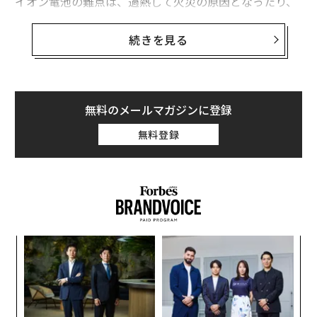
イオン電池の難点は、過熱して火災の原因となったり、
有毒な化学物質を発生させる場合があることで、原料の
炭酸リチウムの価格は1トンあたり3万7000ドル以上と、
続きを見る
製造コストも高い。
そんな中、米ボストンを拠点とするフォーム・エナジー
は、1トンあたり115ドルという安価でありふれた素材で
無料のメールマガジンに登録
ある鉄を用いたバッテリーの製造に注力している。「鉄
無料登録
をベースにしたバッテリーなら、いくらでも規模を拡大
できます」と語る同社の創業者でCEOのマテオ・ジャラ
ミロ（46）は、かつてテスラに在籍時に家庭用蓄電池の
「パワーウォール」を開発した人物だ。
フォーム社が開発した電池は、鉄に酸化・還元反応を生
ナ併
目
じさせ、その課程でバッテリーの充電と放電を行う「鉄
k」
の
空気電池」で、少なくとも100時間は電気を蓄えておけ
ック
ン
〜
る。
由
金
個