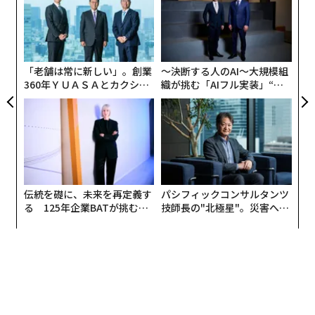
た
〈7
ャ
ト
リア
「老舗は常に新しい」。創業
〜決断する人のAI〜大規模組
UM
360年ＹＵＡＳＡとカクシン
織が挑む「AIフル実装」“使
CEO田尻望が語る、AIを超え
う”企業から“動く”企業へ【N
る人の価値
TTドコモビジネス×PwC】
伝統を礎に、未来を再定義す
パシフィックコンサルタンツ
る 125年企業BATが挑むス
技師長の"北極星"。災害への
モークレスな未来
無力感を乗り越え見つけた、
防災一筋20年の答え