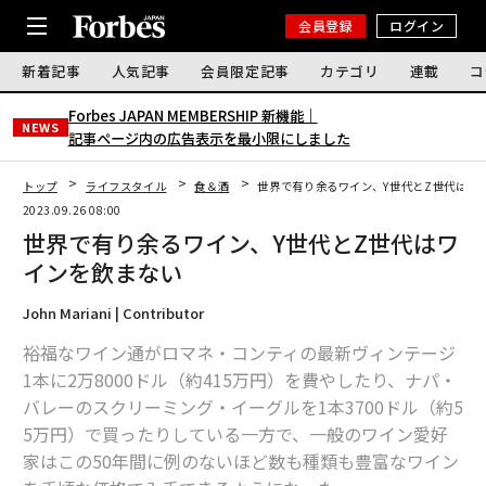
会員登録
ログイン
新着記事
人気記事
会員限定記事
カテゴリ
連載
コ
Forbes JAPAN MEMBERSHIP 新機能｜
NEWS
記事ページ内の広告表示を最小限にしました
トップ
ライフスタイル
食＆酒
世界で有り余るワイン、Y世代とZ世代はワ
2023.09.26 08:00
世界で有り余るワイン、Y世代とZ世代はワ
インを飲まない
John Mariani | Contributor
裕福なワイン通がロマネ・コンティの最新ヴィンテージ
1本に2万8000ドル（約415万円）を費やしたり、ナパ・
バレーのスクリーミング・イーグルを1本3700ドル（約5
5万円）で買ったりしている一方で、一般のワイン愛好
家はこの50年間に例のないほど数も種類も豊富なワイン