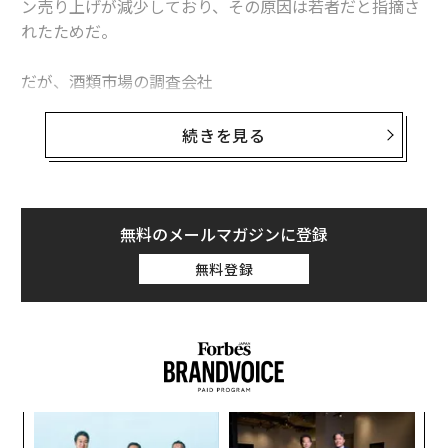
ン売り上げが減少しており、その原因は若者だと指摘さ
れたためだ。
だが、酒類市場の調査会社
インターナショナル・ワイン・アンド・スピリッツ・リ
サーチ
続きを見る
（IWSR）の最新報告によると、米国の2022年ワイン消
費量は前年から2%減少したものの 、40歳未満の飲酒は
勢いを取り戻している。また、プレミアム以上のカテゴ
リーでは消費量が6%増加したことがわかった。
無料のメールマガジンに登録
無料登録
ワイン飲酒人口も拡大しており、ワインを飲む習慣があ
る人はこの1年間で1400万人増加した。その多くは40歳
未満で、新たに飲酒可能年齢に達したZ世代も含まれて
いる。IWSRが指摘しているように、25～54歳のコア消
費者層のみならず、飲酒可能年齢のZ世代でもワイン人
気が高まっているのだ。
ア
の