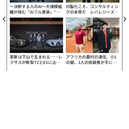
防
〜決断する人のAI〜大規模組
内製化こそ、コンサルティン
織が挑む「AIフル実装」“使
グの本質だ レバレジーズが
う”企業から“動く”企業へ【N
実践する、次世代ファームの
TTドコモビジネス×PwC】
全貌
革新は下山で生まれる──レ
アフリカの農村の通信、小1
クサスが新型TZとESに込め
の壁。2人の挑戦者が手にし
た「DISCOVER」の哲学
た「次なる武器」