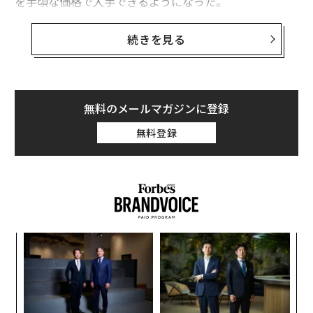
を手頃な価格で入手できるようになった。
それは主に、世界に驚くほど大量のワインが過剰供給さ
続きを見る
れているためだ。オーストラリア産ワインだけでも木箱
2億5600万個、すなわち2年分以上の在庫を抱えている。
欧州連合（EU）は今年6月、フランスにワイン約8000万
ガロン（約3.6億リットル）の廃棄費用として約1億7200
無料のメールマガジンに登録
万ドル（約255億円）を拠出した。廃棄されたワインは
無料登録
蒸留して純アルコールを取り出し、香水や洗浄剤に活用
される。
以前から廃棄ワインは大量に存在し、多くの醸造所が助
成金獲得の手段としてきた。しかし今、問題は世界各地
の大手ワインメーカーにも波及し、ブドウとワインの価
な
格は急激に下落している。
術
た
パ
ア
技
無