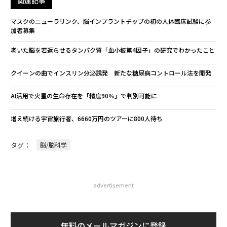
関連記事
マスクのニューラリンク、脳インプラントチップの初の人体臨床試験に参
加者募集
老いた脳を若返らせるタンパク質「血小板第4因子」の研究でわかったこと
クイーンの曲でインスリン分泌誘発 新たな糖尿病コントロール法を開発
AI活用で火星の生命存在を「精度90％」で判別可能に
増え続ける宇宙旅行者、6660万円のツアーに800人待ち
タグ：
脳/脳科学
advertisement
無料のメールマガジンに登録