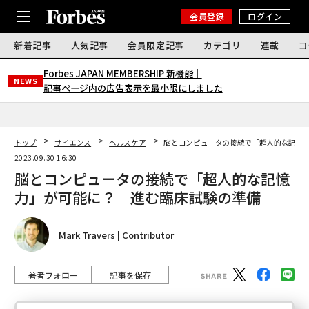
会員登録
ログイン
新着記事
人気記事
会員限定記事
カテゴリ
連載
コ
Forbes JAPAN MEMBERSHIP 新機能｜
NEWS
記事ページ内の広告表示を最小限にしました
トップ
サイエンス
ヘルスケア
脳とコンピュータの接続で「超人的な記憶
2023.09.30 16:30
脳とコンピュータの接続で「超人的な記憶
力」が可能に？ 進む臨床試験の準備
Mark Travers | Contributor
著者フォロー
記事を保存