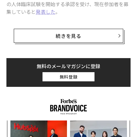
の人体臨床試験を開始する承認を受け、現在参加者を募
集していると
発表した
。
ニューラリンクのPRIME（Precise Robotically Implant
ed Brain-Computer Interface［正確なロボット技術で
続きを見る
埋め込まれる脳コンピュータインターフェース］）とい
う研究は、麻痺した人々が思考だけでデバイスを操作す
ることを可能にする、完全に埋め込み可能なワイヤレス
式脳コンピュータインターフェースを作成してきた。
無料のメールマガジンに登録
無料登録
この研究は、動物を用いた
デバイスの試験
を経て、今年
5月に米国食品医薬品局（FDA）から承認を受けた。
エ
設オ
が