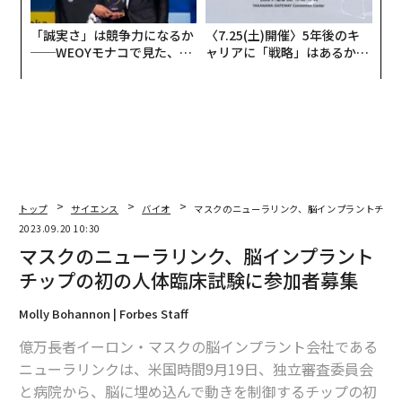
「誠実さ」は競争力になるか
〈7.25(土)開催〉5年後のキ
──WEOYモナコで見た、く
ャリアに「戦略」はあるか。
ら寿司の経営哲学
トップエグゼクティブのキャ
リアに触れる1日│CAREER S
UMMIT 2026
トップ
サイエンス
バイオ
マスクのニューラリンク、脳インプラントチッ
2023.09.20 10:30
マスクのニューラリンク、脳インプラント
チップの初の人体臨床試験に参加者募集
Molly Bohannon | Forbes Staff
億万長者イーロン・マスクの脳インプラント会社である
ニューラリンクは、米国時間9月19日、独立審査委員会
と病院から、脳に埋め込んで動きを制御するチップの初