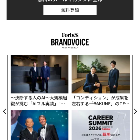
無料登録
パ
技
無
“
防
シ
グ
〜決断する人のAI〜大規模組
「コンディション」が成果を
織が挑む「AIフル実装」“使
左右する――「BAKUNE」のTEN
う”企業から“動く”企業へ【N
TIALが支える「挑戦者の明
TTドコモビジネス×PwC】
日」