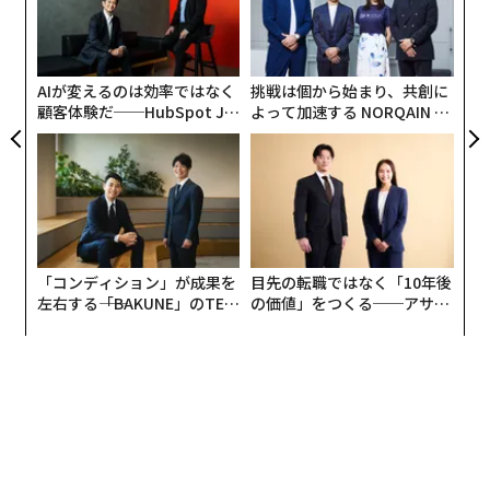
〜
が
金
個
ェ
AIが変えるのは効率ではなく
挑戦は個から始まり、共創に
顧客体験だ──HubSpot Ja
よって加速する NORQAIN JA
panが語る「Grow Better」
PAN 特別座談会
な組織のつくり方
「コンディション」が成果を
目先の転職ではなく「10年後
左右する――「BAKUNE」のTEN
の価値」をつくる──アサイ
TIALが支える「挑戦者の明
ンの長期伴走型支援とは
日」