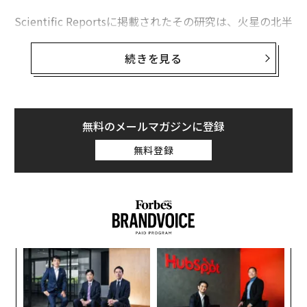
Scientific Reportsに掲載されたその研究は、火星の北半
「隕石製」の青銅器時代の矢じり、スイスで見つかる
球の低地に直径110キロメートルのクレーターがあるこ
「流れ星」が輝き、細い三日月が火星と接近する今週の夜空
とを明らかにした。これまでの研究では海に覆われてい
続きを見る
たと推測されていた場所だ。
タグ：
宇宙
オーストラリア
惑星科学者たちは火星のあらゆる場所で水の証拠を見つ
けており、この赤い惑星がかつて地球のような青い惑星
無料のメールマガジンに登録
だったという説もある。
advertisement
無料登録
目
の
ン
挑
よっ