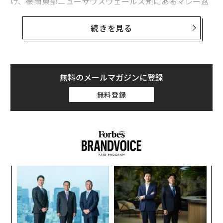
け、豪南東部ニューサウスウェールズ州にあるマレー盆
地地下の磁気パターンが、埋没した巨大な衝突構造を表
している可能性が高いとの見解を示していた。
続きを見る
このたび、2015～2020年に収集された地球物理学的デ
ータの最新の分析結果から、厚さ4000mの堆積物の下に
埋もれている幅520kmの構造の存在が確認された。これ
無料のメールマガジンに登録
は、南アフリカにある幅300km近い「
フレデフォート
」
無料登録
衝突構造を超える大きさだ。フレデフォートは、これま
で世界最大の衝突クレーターと考えられていた。
「
─
ら
“
オ
ジ