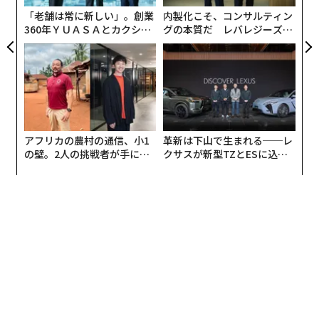
「老舗は常に新しい」。創業
内製化こそ、コンサルティン
360年ＹＵＡＳＡとカクシン
グの本質だ レバレジーズが
CEO田尻望が語る、AIを超え
実践する、次世代ファームの
る人の価値
全貌
アフリカの農村の通信、小1
革新は下山で生まれる──レ
の壁。2人の挑戦者が手にし
クサスが新型TZとESに込め
た「次なる武器」
た「DISCOVER」の哲学
翻訳＝河原稔・編集＝遠藤宗生