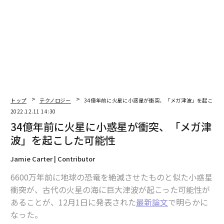
2026年9月号発売中
最新号の購入はこちらから
メンバーシップに登録する
トップ
テクノロジー
34億年前に火星に小惑星が衝突、「メガ津波」を起こした
2022.12.11 14:30
34億年前に火星に小惑星が衝突、「メガ津
波」を起こした可能性
関連記事
Jamie Carter | Contributor
34億年前に火星に小惑星が衝突、「メガ津波」を起こした可能性
6600万年前に地球の恐竜を絶滅させたものと似た小惑星
衝突が、古代の火星の海に巨大津波が起こった可能性が
月の裏側の地下に大量のグラナイト 前例ない発見に科学者困惑
あることが、12月1日に発表された
最新論文
で明らかに
なった。
今後1000年間、地球への小惑星衝突による人類絶滅はない