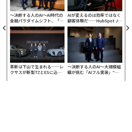
PA
〜決断する人のAI〜AI時代の
AIが変えるのは効率ではなく
金融パラダイムシフト、「超
顧客体験だ──HubSpot Ja
個別化」の核心 【MUFG×ウ
panが語る「Grow Better」
ェルスナビ×PwC】
な組織のつくり方
革新は下山で生まれる──レ
〜決断する人のAI〜大規模組
クサスが新型TZとESに込め
織が挑む「AIフル実装」“使
た「DISCOVER」の哲学
う”企業から“動く”企業へ【N
TTドコモビジネス×PwC】
翻訳＝高橋信夫