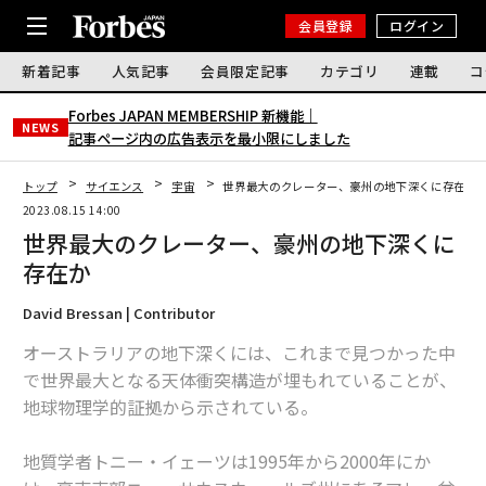
会員登録
ログイン
新着記事
人気記事
会員限定記事
カテゴリ
連載
コ
Forbes JAPAN MEMBERSHIP 新機能｜
NEWS
記事ページ内の広告表示を最小限にしました
トップ
サイエンス
宇宙
世界最大のクレーター、豪州の地下深くに存在か
2023.08.15 14:00
世界最大のクレーター、豪州の地下深くに
存在か
David Bressan | Contributor
オーストラリアの地下深くには、これまで見つかった中
で世界最大となる天体衝突構造が埋もれていることが、
地球物理学的証拠から示されている。
地質学者トニー・イェーツは1995年から2000年にか