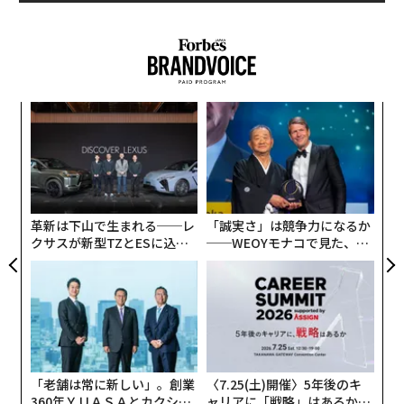
ンツ
エ
への
設オ
た、
が
ア
が
の
た
革新は下山で生まれる──レ
「誠実さ」は競争力になるか
クサスが新型TZとESに込め
──WEOYモナコで見た、く
た「DISCOVER」の哲学
ら寿司の経営哲学
「老舗は常に新しい」。創業
〈7.25(土)開催〉5年後のキ
360年ＹＵＡＳＡとカクシン
ャリアに「戦略」はあるか。