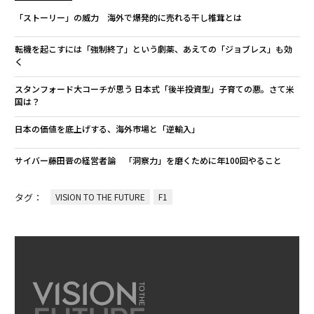
「ストーリー」の威力 海外で爆発的に売れる干し椎茸とは
転機を起こすには「強制終了」という劇薬、あえての「ジョブレス」も効
く
スタンフォード大コーチが思う 日本式「後半投資型」子育ての悪。さて米
国は？
日本の価値を底上げする、海外市場と「逆輸入」
サイバー藤田晋の経営者論 「洞察力」を磨くために年100回やること
タグ：
VISION TO THE FUTURE
F1