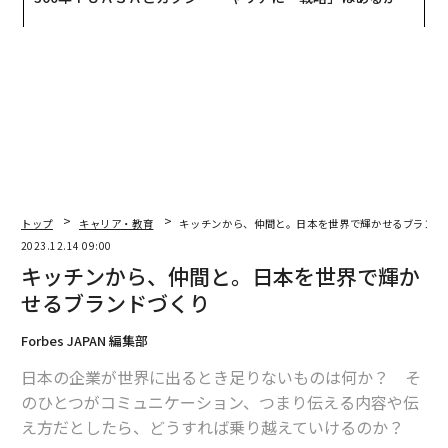
CEO田尻望が語る、AIを超え
トップエグゼクティブのキャ
る人の価値
リアに触れる1日│CAREER S
UMMIT 2026
トップ
キャリア・教育
キッチンから、仲間と。日本を世界で輝かせるブランド
2023.12.14 09:00
キッチンから、仲間と。日本を世界で輝か
せるブランドづくり
Forbes JAPAN 編集部
日本の企業が世界に出るとき足りないものは何か？ そ
のひとつがコミュニケーション、つまり伝える内容や伝
え方だとしたら、どうすれば乗り越えていけるのか？