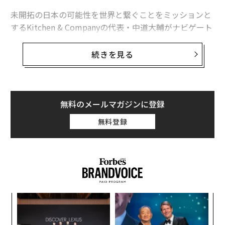
未開拓の日本の可能性を世界と繋ぐことをミッションと
するKitchen & Companyの代表・中道大輔がナビゲート
するPodcast
「VISION TO THE FUTURE」とForbes JAPANがコラボ
続きを見る
レート
して約1年半。国内外で活躍する“視点”のあるゲストと
ともに、考え、発信してきた番組は、今回（Vol.65）が
最終回。
無料のメールマガジンに登録
無料登録
ラストは、ゲストのForbes JAPAN編集長の藤吉雅春
が、ナビゲーターの中道大輔にインタビュー。中道大輔
が番組を通して伝えたかったことを深堀りする。
ンツ
エ
への
設オ
た、
が