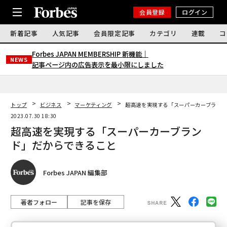
会員登録
ログイン
新着記事
人気記事
会員限定記事
カテゴリ
連載
コ
Forbes JAPAN MEMBERSHIP 新機能｜
NEWS
記事ページ内の広告表示を最小限にしました
トップ
ビジネス
マーケティング
超高速を実現する「スーパーカーブラン
2023.07.30 18:30
超高速を実現する「スーパーカーブラン
ド」だからできること
Forbes JAPAN 編集部
著者フォロー
記事を保存