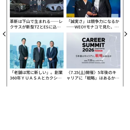
ア
が
の
た
革新は下山で生まれる──レ
「誠実さ」は競争力になるか
クサスが新型TZとESに込め
──WEOYモナコで見た、く
中道：
今回は、Forbes JAPAN編集長の藤吉雅春さんを
た「DISCOVER」の哲学
ら寿司の経営哲学
お迎えしています。実は「VISION to THE FUTURE with
Forbes JAPAN」は一旦終了ということになりました。
今回は総括も含めて、最後に僕やKitchen & Companyに
ついて藤吉さんに聞いていただき、みなさんにシェアし
たいと思い、お忙しいなか来ていただきました。よろし
くお願いします。
「老舗は常に新しい」。創業
〈7.25(土)開催〉5年後のキ
360年ＹＵＡＳＡとカクシン
ャリアに「戦略」はあるか。
CEO田尻望が語る、AIを超え
トップエグゼクティブのキャ
藤吉：
よろしくお願いします。中道さんの仕事が、この
る人の価値
リアに触れる1日│CAREER S
世の中、未来に対してどういう役割を果たしているの
UMMIT 2026
か、じっくり聞いてみたいと思います。まず、Kitchen &
Companyというのは、一言で言うとどういう会社です
か。
中道：
日本企業をどう世界に出すか、もしくは外資系企