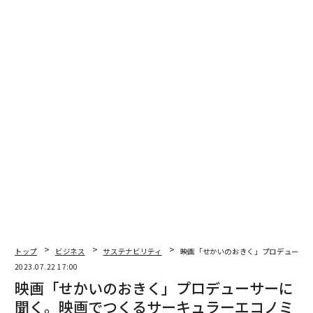
る。スコープ3とは、自社の事業から直接排出される温
室効果ガス排出量を示すスコープ1、他社から供給され
るエネルギーの使用にともなう排出量を示すスコープ2
以外の、間接的な排出量を示す指標のこと。サプライチ
ェーンはスコープ3に含まれる。
このサービスが実現できたのは、昨年3月、DHLがSAF生
トップ
ビジネス
サステナビリティ
映画「せかいのおきく」プロデューサ
産の世界最大手企業であるフィンランドのネステとイギ
2023.07.22 17:00
リスのBPと、5年間で8億リットルを超えるSAFの調達契
映画「せかいのおきく」プロデューサーに
約を結んだためだ。ちなみにSAFとは、廃油などの廃棄
聞く。映画でつくるサーキュラーエコノミ