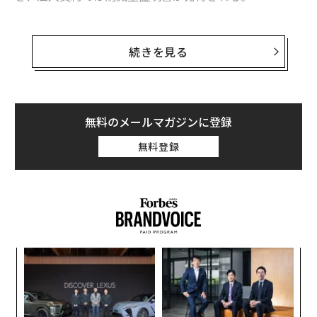
DHLは、2050年までにロジスティクス関連の二酸化炭素
排出量を実質ゼロにする「ミッション2050」を掲げ、世
続きを見る
界各地でトラックの電動化や施設のカーボンニュートラ
ル化を進めている。日本でも、小型車5台、1トントラッ
ク4台、3トントラック10台、電動三輪車3台、電動バイ
ク10台のEVを導入し、東京新木場のDHL東京ディストリ
無料のメールマガジンに登録
ビューションセンターに再生可能エネルギー設備を導入
無料登録
するなどの取り組みを行っている。
GoGreen Plusは、2月から欧州の数カ国などで提供が開
始されている。個別の配送では、5月から日本でもMyDH
L+ウェブサイトからの出荷申し込みで選択できるように
なっていた。今回はそこに、「ベーシック」、「カーボ
パ
ンリデュース」という2つの契約ベースのモデルが追加
技
された。おもに継続的に大量の荷物を発送する企業向け
無
伝
のプランで、二酸化炭素削減量の証明書が発行される。
防
る
カーボンリデュースでは削減量を10パーセントから100