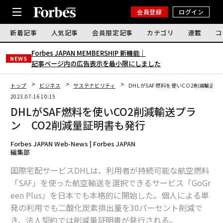
会員登録
ログイン
新着記事
人気記事
会員限定記事
カテゴリ
連載
コ
Forbes JAPAN MEMBERSHIP 新機能｜
NEWS
記事ページ内の広告表示を最小限にしました
トップ
ビジネス
サステナビリティ
DHLがSAF燃料を使いCO2削減輸送
2023.07.16 10:15
DHLがSAF燃料を使いCO2削減輸送プラ
ン CO2削減量証明書も発行
Forbes JAPAN Web-News | Forbes JAPAN
編集部
国際宅配サービスDHLは、利用者が持続可能な航空燃料
「SAF」を使った航空輸送を選択できるサービス「GoGr
een Plus」を日本でも本格的に開始した。個人による単
発の利用でも二酸化炭素排出量を30パーセント削減で
き、法人契約では削減量証明書が発行される。