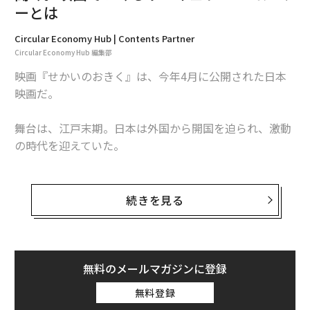
物から作られる航空燃料の総称で、製造を含めたライフ
ーとは
サイクル全体で、従来の航空燃料と比較して約80パーセ
Circular Economy Hub | Contents Partner
ントもの二酸化炭素削減量が見込まれるというもの。現
Circular Economy Hub 編集部
在、世界各地で開発が進められているが、現状では大量
映画『せかいのおきく』は、今年4月に公開された日本
生産が可能なネステとBPの製品の取り合いとなってい
映画だ。
る。
舞台は、江戸末期。日本は外国から開国を迫られ、激動
プレスリリース
の時代を迎えていた。
文 ＝ 金井哲夫
『せかいのおきく』は、この時代に江戸の長屋に生きた
人の生活・恋・人生観・世界観などを、コミカルかつ文
続きを見る
2026年9月号発売中
学的に情緒的に淡く深く描いた映画だ。そして、『せか
いのおきく』の根底にあるのが、当時すでに存在した循
環の仕組みである。
最新号の購入はこちらから
無料のメールマガジンに登録
作中にいきいきと描かれる若者2人の職業は、下肥（人
無料登録
メンバーシップに登録する
糞）買い。人糞は、世界で古くから肥料として農業に活