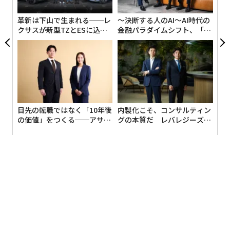
モ
パーセントの間で設定が可能となり、希望すればカーボ
革新は下山で生まれる──レ
〜決断する人のAI〜AI時代の
ンフットプリントレポートが提供される。またこれら3
クサスが新型TZとESに込め
金融パラダイムシフト、「超
つのモデルとも、送り状にGoGreen Plusのロゴが印刷さ
た「DISCOVER」の哲学
個別化」の核心 【MUFG×ウ
れることになっている。
ェルスナビ×PwC】
目先の転職ではなく「10年後
内製化こそ、コンサルティン
の価値」をつくる──アサイ
グの本質だ レバレジーズが
ンの長期伴走型支援とは
実践する、次世代ファームの
全貌
とくにサプライチェーン全体で二酸化炭素排出量削減を
目指す「カーボンインセット」を推進する企業は、この
証明書を使ってスコープ3排出量の削減を公表し、イメ
ージアップや信頼性向上をはかれるというメリットもあ