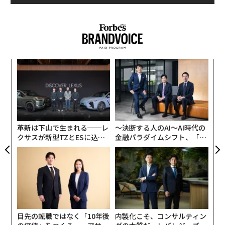
用されていたが、日本では人糞は下水には流されず衛生
的に扱われていたのが特徴だ。
江戸末期、1858年に日米修好通商条約を締結したタウン
関連記事
ゼント・ハリス初代米国総領事は、入港後に領事館を構
パ
えた静岡県の下田について清潔で気持ちがいいと日記に
映画「せかいのおきく」プロデューサーに聞く。映画でつくるサーキュラ
技
ーエコノミーとは
綴っている。
無
伝
防
放棄された山が輝き出す!「秘伝の森レシピ」で挑戦する新しい林業
る
当時、人口100万人を超え世界最大級の都市だった江戸
モ
も同様で、上下水道は整備され人糞は下水に流されず、
「ひとつぶで何度もおいしい」宇宙デブリ対策の新発想、日本企業のチャ
革新は下山で生まれる──レ
〜決断する人のAI〜AI時代の
清潔な状態が維持されていた。良好な衛生状態は、人の
レンジ
クサスが新型TZとESに込め
金融パラダイムシフト、「超
健康を保ち、人と社会に大きな循環をもたらす。
た「DISCOVER」の哲学
個別化」の核心 【MUFG×ウ
ドレッシングボトルを100%再生PETに切替 キューピーが国内初の取り組
ェルスナビ×PwC】
み
この江戸の清潔さと循環に寄与していたのが、作品に登
人気トウガラシソースの価格高騰と気候変動の関係性
場する若者2人のような下肥買いである。
目先の転職ではなく「10年後
内製化こそ、コンサルティン
advertisement