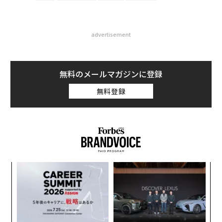
advertisement
無料のメールマガジンに登録
無料登録
伝
る
モ
「
左右
T