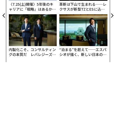
日
〈7.25(土)開催〉5年後のキ
革新は下山で生まれる──レ
ャリアに「戦略」はあるか。
クサスが新型TZとESに込め
トップエグゼクティブのキャ
た「DISCOVER」の哲学
リアに触れる1日│CAREER S
UMMIT 2026
内製化こそ、コンサルティン
“泊まる”を超えて──エスパ
グの本質だ レバレジーズが
シオが描く、新しい日本のラ
実践する、次世代ファームの
グジュアリー（前編）
全貌