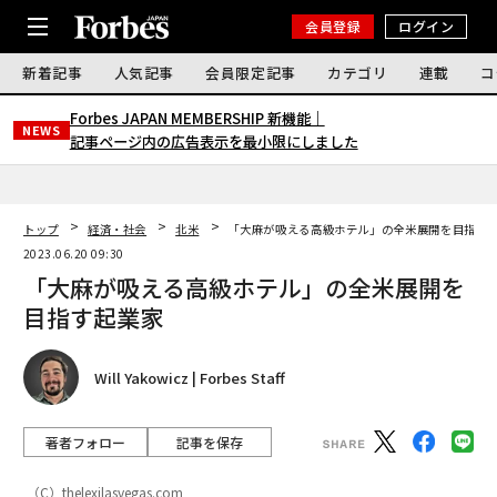
会員登録
ログイン
新着記事
人気記事
会員限定記事
カテゴリ
連載
コ
Forbes JAPAN MEMBERSHIP 新機能｜
NEWS
記事ページ内の広告表示を最小限にしました
トップ
経済・社会
北米
「大麻が吸える高級ホテル」の全米展開を目指す
2023.06.20 09:30
「大麻が吸える高級ホテル」の全米展開を
目指す起業家
Will Yakowicz | Forbes Staff
著者フォロー
記事を保存
（C）thelexilasvegas.com