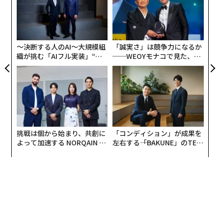
ン
パ
技
無
防
〜決断する人のAI〜大規模組
「誠実さ」は競争力になるか
織が挑む「AIフル実装」“使
──WEOYモナコで見た、く
う”企業から“動く”企業へ【N
ら寿司の経営哲学
TTドコモビジネス×PwC】
挑戦は個から始まり、共創に
「コンディション」が成果を
よって加速する NORQAIN JA
左右する――「BAKUNE」のTEN
PAN 特別座談会
TIALが支える「挑戦者の明
日」