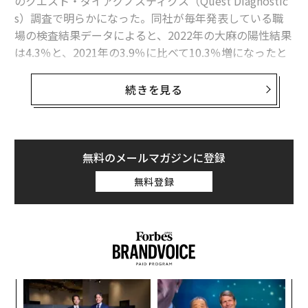
のクエスト・ダイアグノスティクス（Quest Diagnostic
s）調査で明らかになった。同社が毎年発表している職
場の検査結果データによると、2022年の大麻の陽性結果
は4.3％と、2021年の3.9％に比べて10.3％増になったと
いう。
続きを見る
医療用大麻が合法化されている州では、同期間の陽性結
果が前年比8.3％増（3.6％から3.9％に増加）となり、娯
楽用大麻が合法化されている州では、前年比11.8％増
（5.1％から5.7％に増加）となった。
無料のメールマガジンに登録
無料登録
しかし、陽性反応が出た労働者が、業務中にハイになっ
ていたとは限らない。大麻に含まれる精神作用を引き起
こすテトラヒドロカンナビノール（THC）は親油性で体
脂肪に蓄積されるため、使用してから数週間後に陽性反
応が出る場合もある。このため、尿検査の時点でハイで
あるかどうかを確認することはできない。
目
の