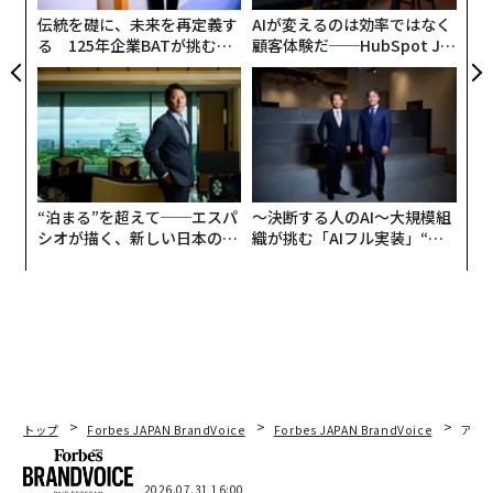
ェ
伝統を礎に、未来を再定義す
AIが変えるのは効率ではなく
る 125年企業BATが挑むス
顧客体験だ──HubSpot Ja
モークレスな未来
panが語る「Grow Better」
な組織のつくり方
“泊まる”を超えて──エスパ
〜決断する人のAI〜大規模組
シオが描く、新しい日本のラ
織が挑む「AIフル実装」“使
グジュアリー（前編）
う”企業から“動く”企業へ【N
TTドコモビジネス×PwC】
トップ
Forbes JAPAN BrandVoice
Forbes JAPAN BrandVoice
アフ
2026.07.31 16:00