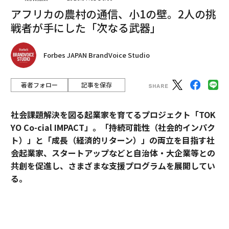
アフリカの農村の通信、小1の壁。2人の挑
戦者が手にした「次なる武器」
編集＝上田裕資
Forbes JAPAN BrandVoice Studio
2026年9月号発売中
著者フォロー
記事を保存
最新号の購入はこちらから
社会課題解決を図る起業家を育てるプロジェクト「TOK
YO Co-cial IMPACT」。
「持続可能性（社会的インパク
メンバーシップに登録する
ト）」と「成長（経済的リターン）」の両立を目指す社
会起業家、スタートアップなどと自治体・大企業等との
共創を促進し、さまざまな支援プログラムを展開してい
る。
関連記事
2026年5月のデモデイでは、アクセラレーションプログ
マイク・タイソンの大麻ブランド、規制強化のオランダに進出
ラムに参加したスタートアップ5社がピッチ大会形式で