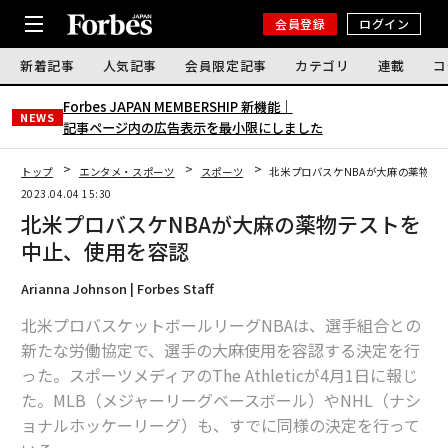
会員登録
ログイン
新着記事
人気記事
会員限定記事
カテゴリ
連載
コ
Forbes JAPAN MEMBERSHIP 新機能｜
NEWS
記事ページ内の広告表示を最小限にしました
トップ
エンタメ・スポーツ
スポーツ
北米プロバスケNBAが大麻の薬物テ
2023.04.04 15:30
北米プロバスケNBAが大麻の薬物テストを
中止、使用を容認
Arianna Johnson | Forbes Staff
北米プロバスケットボールリーグNBAは、選手組合との
新たな労働協定で、選手の大麻使用を容認する決定を行
った。スポーツメディアのThe Athleticが4月1日に報じ
た。MLB（メジャーリーグベースボール）やNHL（ナシ
ョナルホッケーリーグ）も、すでに同様の決定を行って