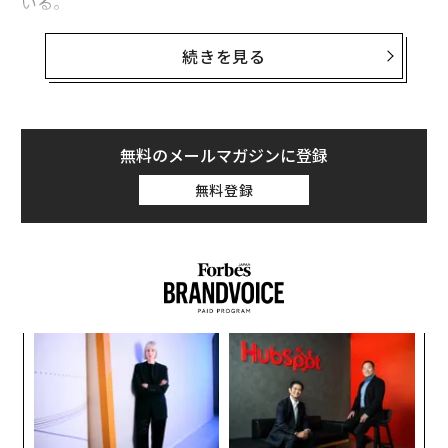
いる。
NBAが先週、選手会と結んだ2023〜2024年のシーズン
続きを見る
に関する暫定的な合意には、同リーグが今後、選手の大
麻使用に関する薬物テストを中止するとの条項が含まれ
ている。この協定はまだ暫定的なものだが、禁止薬物リ
ストから大麻を除外することは決定済みで「選手はもう
無料のメールマガジンに登録
大麻に関するペナルティを受けることはなくなった」と
無料登録
The Athleticは伝えている。
NBA選手会（NBPA）はこの契約の詳細をまだ発表して
おらず「詳しいことはタームシートが確定した時点で公
開される」と声明で述べた。
な
術
た
〜
ア
金
個