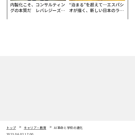
内製化こそ、コンサルティン
“泊まる”を超えて─エスパシ
グの本質だ レバレジーズが
オが描く、新しい日本のラグ
実践する、次世代ファームの
ジュアリー（中編）
全貌
トップ
キャリア・教育
AI革命と学校の進化
2023.06.02 17:00
AI革命と学校の進化
magazine | Forbes JAPAN編集部
著者フォロー
記事を保存