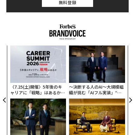
無料登録
挑
よっ
PA
ア
の
た
〈7.25(土)開催〉5年後のキ
〜決断する人のAI〜大規模組
ャリアに「戦略」はあるか。
織が挑む「AIフル実装」“使
トップエグゼクティブのキャ
う”企業から“動く”企業へ【N
リアに触れる1日│CAREER S
TTドコモビジネス×PwC】
UMMIT 2026