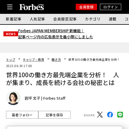
会員登録
ログイン
新着記事
人気記事
会員限定記事
カテゴリ
連載
コ
Forbes JAPAN MEMBERSHIP 新機能｜
NEWS
記事ページ内の広告表示を最小限にしました
トップ
キャリア・教育
働き方
世界100の働き方最先端企業を分析！ 人
2023.06.30 17:00
世界100の働き方最先端企業を分析！ 人
が集まり、成長を続ける会社の秘密とは
岩坪 文子 | Forbes Staff
著者フォロー
記事を保存