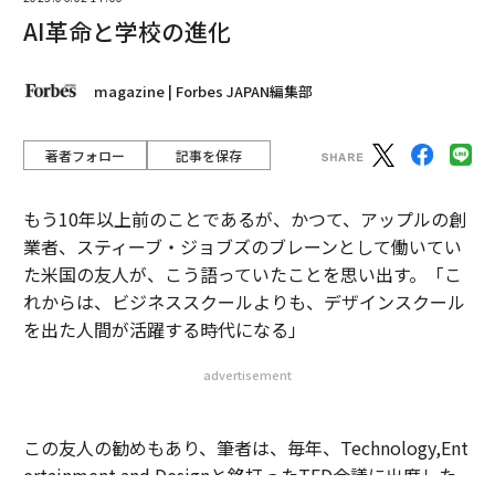
もう10年以上前のことであるが、かつて、アップルの創
業者、スティーブ・ジョブズのブレーンとして働いてい
た米国の友人が、こう語っていたことを思い出す。「こ
れからは、ビジネススクールよりも、デザインスクール
を出た人間が活躍する時代になる」
advertisement
この友人の勧めもあり、筆者は、毎年、Technology,Ent
ertainment and Designと銘打ったTED会議に出席した
が、いま、劇的に展開するAI革命を見るとき、改めて、
彼の慧眼を思う。なぜなら、ChatGPTの出現に象徴され
るAI技術の驚異的な発展によって、これから、人材に求
められる条件が根本から変わり、その結果、教育機関に
求められる条件も大きく変わっていくからである。
では、人材に求められる条件は、どう変わっていくの