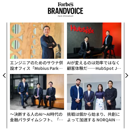
キ
「
2026年9月号発売中
か。
3
キャ
C
“
R S
る
シ
最新号の購入はこちらから
グ
エンジニアのためのサウナ併
AIが変えるのは効率ではなく
メンバーシップに登録する
設オフィス「Mobius Park」
顧客体験だ──HubSpot Ja
（c）Aurelie Lamour - Salle Restaurant
がオープン──タマディック
panが語る「Grow Better」
が健康経営を徹底する理由
な組織のつくり方
同メゾンの4代目を務めるのが、1969年生まれのアン
ヌ・ソフィー・ピック氏。スイスやシンガポールなど海
外にも支店を展開し、現在世界で合計10のミシュランの
関連記事
星を持つ稀有な女性シェフだ。
〜決断する人のAI〜AI時代の
挑戦は個から始まり、共創に
10のミシュランの星を持つ女性シェフに聞く「自分流」の築き方
メゾン・ピックは、元々曽祖母のソフィ氏が、川を挟ん
金融パラダイムシフト、「超
よって加速する NORQAIN JA
個別化」の核心 【MUFG×ウ
PAN 特別座談会
だ向かい側の街、サン＝ペレで1889年にレストランをオ
元ファーストクラスCAに聞く「機内で噂される一流の乗客」の共通点
ェルスナビ×PwC】