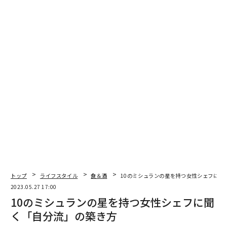
点地でもあり、いずれもユネスコの世界遺産としても知
られている。
西湖で獲れる魚介類や水鳥などを材料にした杭州料理
は、中国八大料理のひとつ。豊かな水を反映したスープ
のほか、かつて贅沢品だった砂糖をたくさん使える富裕
層が多かったことから、甘めの味付けが特徴だ。
外の文化が多く流れ込む海沿いにあり、工芸も栄えたた
め、クリエイティブであることが評価される土地柄。南
宋の時代に中国各地から多くの料理人が集まり、新しい
スタイルの料理が生み出されてきた。
そんな西湖のほとりに佇むのが、フォーシーズンズホテ
トップ
ライフスタイル
食＆酒
10のミシュランの星を持つ女性シェフに聞
ル 杭州だ。2010年に開業した同ホテルは、宗時代の伝
2023.05.27 17:00
統建築にインスピレーションを受けたデザイン。西湖の
10のミシュランの星を持つ女性シェフに聞
ほとりの広大な庭園には、メインダイニングのモダン中
く「自分流」の築き方
国料理「金沙（ジンシャ）」があり、上海出身の総料理