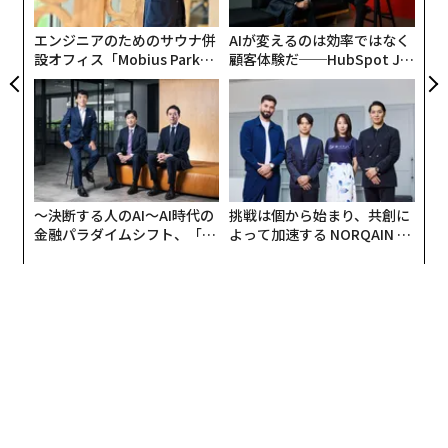
グ
エンジニアのためのサウナ併
AIが変えるのは効率ではなく
設オフィス「Mobius Park」
顧客体験だ──HubSpot Ja
がオープン──タマディック
panが語る「Grow Better」
が健康経営を徹底する理由
な組織のつくり方
〜決断する人のAI〜AI時代の
挑戦は個から始まり、共創に
金融パラダイムシフト、「超
よって加速する NORQAIN JA
個別化」の核心 【MUFG×ウ
PAN 特別座談会
ェルスナビ×PwC】
また、水の都でもあり、「天に極楽あり、地に蘇州杭州
あり」という言葉があるほど、名勝地として知られる。
古から詩人や画家を魅了してきた西湖や、北京を起点と
し、今も物流に使われている人造の川、京杭大運河の終