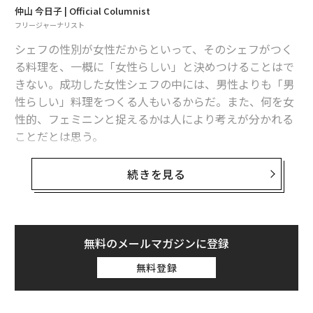
長、ワン・ヨン（王勇）氏が腕をふるう。
仲山 今日子 | Official Columnist
フリージャーナリスト
シェフの性別が女性だからといって、そのシェフがつく
る料理を、一概に「女性らしい」と決めつけることはで
きない。成功した女性シェフの中には、男性よりも「男
性らしい」料理をつくる人もいるからだ。また、何を女
性的、フェミニンと捉えるかは人により考えが分かれる
ことだとは思う。
しかし、フランス中部のヴァランスで2007年からミシュ
続きを見る
ラン三つ星に輝き続ける「メゾン・ピック」を訪れ、ピ
ンクのシャンデリア、花をモチーフにした壁など、柔ら
かい印象を持つインテリアに迎えられると、フェミニン
総料理長のワン・ヨン（王勇）氏
という言葉が頭に浮かんだ。
無料のメールマガジンに登録
無料登録
次ページ ＞
イメージを覆す中国料理
1
2
3