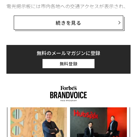
電光掲示板には市内各地への交通アクセスが表示され、
預け荷物が出てくるベルトは、荷物同士がぶつからない
ようにセンサーで管理され、中国のIT先進地らしい様相
続きを見る
を見せている。
杭州は北京・上海に次ぐスタートアップ・ハブとして、
また高等教育を受けた人材が多い街として知られてい
無料のメールマガジンに登録
る。5月から東京大学の研究機関の客員教授を務めるこ
無料登録
とになった「アリババ」の創始者、ジャック・マー氏も
この地の出身だ。
杭州の栄華は今に始まったものではない。約800年前に
は宋（南宋）の首都でもあり、知や富が集積するのに加
え、特産品である絹や、青磁・白磁など磁器の輸出でも
キ
「
栄えた。この時代は豊かな資金を背景に、庭園や喫茶、
か。
3
工芸を楽しむ風流な文化が花開いた時でもある。当時か
キャ
C
“
ら日本との関わりも深く、日本からは学者や僧侶が訪
R S
る
シ
れ、日本へは禅宗や茶の湯が伝わったとされる。