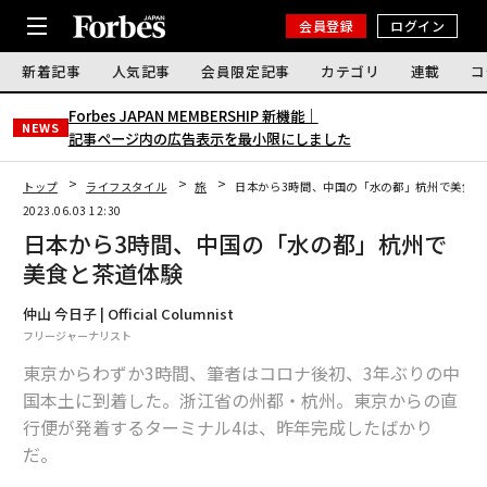
会員登録
ログイン
新着記事
人気記事
会員限定記事
カテゴリ
連載
コ
Forbes JAPAN MEMBERSHIP 新機能｜
NEWS
記事ページ内の広告表示を最小限にしました
トップ
ライフスタイル
旅
日本から3時間、中国の「水の都」杭州で美食と
2023.06.03 12:30
日本から3時間、中国の「水の都」杭州で
美食と茶道体験
仲山 今日子 | Official Columnist
フリージャーナリスト
東京からわずか3時間、筆者はコロナ後初、3年ぶりの中
国本土に到着した。浙江省の州都・杭州。東京からの直
行便が発着するターミナル4は、昨年完成したばかり
だ。