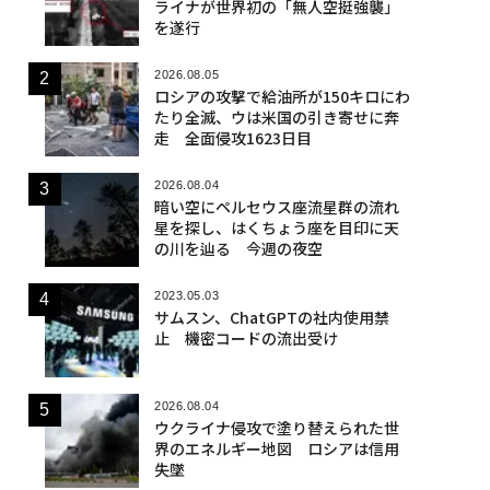
ライナが世界初の「無人空挺強襲」
を遂行
2026.08.05
ロシアの攻撃で給油所が150キロにわ
たり全滅、ウは米国の引き寄せに奔
走 全面侵攻1623日目
2026.08.04
暗い空にペルセウス座流星群の流れ
星を探し、はくちょう座を目印に天
の川を辿る 今週の夜空
2023.05.03
サムスン、ChatGPTの社内使用禁
止 機密コードの流出受け
2026.08.04
ウクライナ侵攻で塗り替えられた世
界のエネルギー地図 ロシアは信用
失墜