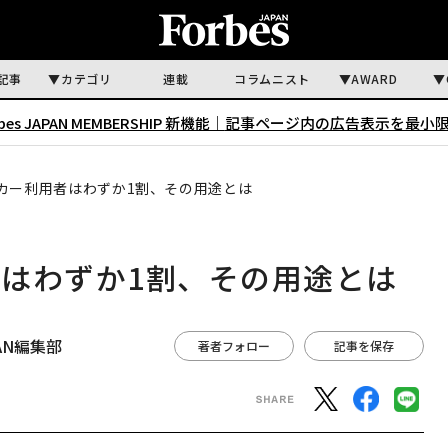
記事
カテゴリ
連載
コラムニスト
AWARD
rbes JAPAN MEMBERSHIP 新機能｜
記事ページ内の広告表示を最小
カー利用者はわずか1割、その用途とは
はわずか1割、その用途とは
APAN編集部
著者フォロー
記事を保存