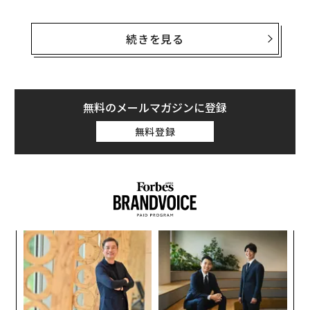
フォーブス・ウクライナ版が独自に行った
分析
による
と、ゼレンスキーは国民を前に話すとき「占領者」「防
続きを見る
衛」「勝利」など、軍の目標達成を強調するような言葉
を使う。そして、ロシアとの戦いへの支持を求め、戦い
続けるよう人々を鼓舞する。
無料のメールマガジンに登録
一方、国外の聴衆に対しては、国内向けと同様の言葉を
無料登録
頻繁に使いながらも、発信するメッセージを少し変えて
いる。「平和」や「攻撃」（をやめさせること）に重点
を置くことで、自国の主権を守るため、各国の支援が必
要であることを強調している。
563回の演説で「成功」
なく
挑
分析結果によると、ロシアがウクライナに一方的に侵攻
Ja
よっ
を開始した昨年2月24日からの今年2月14日までの間に、
er」
PA
パ
ゼレンスキーは563回の演説を行っている。
技
無