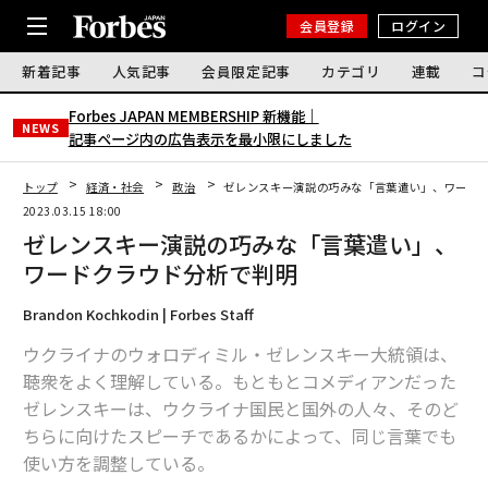
会員登録
ログイン
新着記事
人気記事
会員限定記事
カテゴリ
連載
コ
Forbes JAPAN MEMBERSHIP 新機能｜
NEWS
記事ページ内の広告表示を最小限にしました
トップ
経済・社会
政治
ゼレンスキー演説の巧みな「言葉遣い」、ワード
2023.03.15 18:00
ゼレンスキー演説の巧みな「言葉遣い」、
ワードクラウド分析で判明
Brandon Kochkodin | Forbes Staff
ウクライナのウォロディミル・ゼレンスキー大統領は、
聴衆をよく理解している。もともとコメディアンだった
ゼレンスキーは、ウクライナ国民と国外の人々、そのど
ちらに向けたスピーチであるかによって、同じ言葉でも
使い方を調整している。