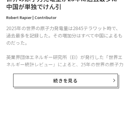
中国が単独でけん引
Robert Rapier | Contributor
2025年の世界の原子力発電量は2845テラワット時で、
過去最多を記録した。その増加分はすべて中国によるも
のだった。
編集＝木内涼子
英業界団体エネルギー研究所（EI）が発行した「世界エ
ネルギー統計レビュー」によると、25年の世界の原子力
2026年9月号発売中
発電量は前年比1.3％、30テラワット時増加した。中国
の増加分は34テラワット時を超えたため、同国を除け
続きを見る
ば、世界の原子力発電量は減少したことになる。
最新号の購入はこちらから
この数字は「世界的な原子力ルネッサンス」という大ま
メンバーシップに登録する
かな主張より、業界の実情をより的確に捉えている。原
子力発電量は増加しているものの、拡大は特定の国に集
中している。米国は引き続き世界最多の原子力発電所を
稼働させているが、中国は急速にその差を縮めている。