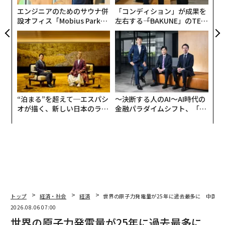
防
エンジニアのためのサウナ併
「コンディション」が成果を
設オフィス「Mobius Park」
左右する――「BAKUNE」のTEN
がオープン──タマディック
TIALが支える「挑戦者の明
が健康経営を徹底する理由
日」
“泊まる”を超えて─エスパシ
〜決断する人のAI〜AI時代の
オが描く、新しい日本のラグ
金融パラダイムシフト、「超
ジュアリー（中編）
個別化」の核心 【MUFG×ウ
ェルスナビ×PwC】
トップ
経済・社会
経済
世界の原子力発電量が25年に過去最多に 中国が
2026.08.06 07:00
世界の原子力発電量が25年に過去最多に