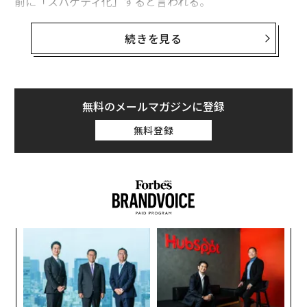
前に「スパゲティ化」すると言われる。
カリフォルニア大学ロサンゼルス校（UCLA）とハワ
続きを見る
イ・ケック天文台の天文学者は、過去数十年間にわた
り、天の川銀河の中心にある超大質量ブラックホール
「いて座A」（Sgr A）に向かって加速しながら引きちぎ
られていく奇妙なちりの雲「X7」を観測している。X7は
無料のメールマガジンに登録
スパゲティ化によって引き伸ばされ、その長さは今や20
無料登録
00億マイル（約3200億km）を超えている。
模組
“
“使
オ
【N
ジ
挑
C】
よっ
PA