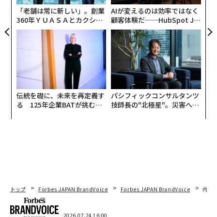
「老舗は常に新しい」。創業
AIが変えるのは効率ではなく
360年ＹＵＡＳＡとカクシン
顧客体験だ──HubSpot Ja
CEO田尻望が語る、AIを超え
panが語る「Grow Better」
る人の価値
な組織のつくり方
伝統を礎に、未来を再定義す
パシフィックコンサルタンツ
る 125年企業BATが挑むス
技師長の"北極星"。災害への
おそらくX7は今、ひどく絡まりあったパスタの塊のよう
モークレスな未来
無力感を乗り越え見つけた、
になっているだろう。X7はSgr Aによって引き伸ばされて
防災一筋20年の答え
いる一方で、銀河の中心を170年かけて周回する軌道運
動も続けている。
学術誌The Astrophysical Journalに掲載された
論文
の共
著者であるUCLAのマーク・モリス教授（物理学・天文
トップ
Forbes JAPAN BrandVoice
Forbes JAPAN BrandVoice
内製
学）は
発表
で「天の川銀河のブラックホールが起こした
強い潮汐力は、最終的にX7が軌道を1周するより前に引
き裂いてしまうと予想している」と述べた。
2026.07.24 16:00