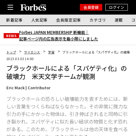
会員登録
ログイン
新着記事
人気記事
会員限定記事
カテゴリ
連載
コ
Forbes JAPAN MEMBERSHIP 新機能｜
NEWS
記事ページ内の広告表示を最小限にしました
トップ
サイエンス
宇宙
ブラックホールによる「スパゲティ化」の破壊力
2023.03.03 14:00
ブラックホールによる「スパゲティ化」の
破壊力 米天文学チームが観測
Eric Mack | Contributor
ブラックホールの恐ろしい破壊能力を表すためには、新
しい言葉をつくらねばならなかった。その非常に強力な
引力の手にかかった物体は、引き伸ばされると同時に引
き裂かれ、スパゲティに似た長い紐状の物質と化す恐れ
がある。このため、ブラックホールは他の天体を食べる