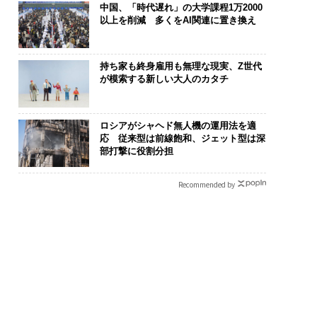
中国、「時代遅れ」の大学課程1万2000
以上を削減 多くをAI関連に置き換え
持ち家も終身雇用も無理な現実、Z世代
が模索する新しい大人のカタチ
ロシアがシャヘド無人機の運用法を適
応 従来型は前線飽和、ジェット型は深
部打撃に役割分担
Recommended by