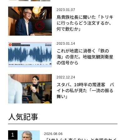
2023.01.07
鳥貴族社長に聞いた「トリキ
に行ったらどう注文するか、
何で飲むか」
2023.01.14
これが地底に渦巻く「鉄の
海」の音だ。地磁気観測衛星
の信号から
2022.12.24
スタバ、10時半の常連客 バ
イトの私が見た「一流の振る
舞い」
人気記事
2026.08.06
「1サトシも売らない」と主張のセイ