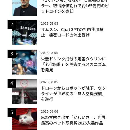
ラー、取得原価割れで約165億円のビ
ットコインを売却
2023.05.03
サムスン、ChatGPTの社内使用禁
止 機密コードの流出受け
2026.08.06
栄養ドリンク成分の定番タウリンに
「老化細胞」を除去するメカニズム
を発見
2026.08.05
ドローンからロボットが降下、ウク
ライナが世界初の「無人空挺強襲」
を遂行
2026.08.06
思わず吹き出す「かわいさ」、世界
最高のペット写真賞2026入選作品