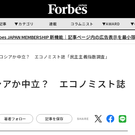
記事
カテゴリ
連載
コラムニスト
AWARD
rbes JAPAN MEMBERSHIP 新機能｜
記事ページ内の広告表示を最小
親ロシアか中立？ エコノミスト誌「民主主義指数調査」
シアか中立？ エコノミスト誌
著者フォロー
記事を保存