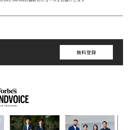
無料登録
伝統
義す