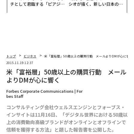
チとして君臨する「ピアジ
シオが描く、新しい日本のラ
ェ」ポロの魅力
グジュアリー（前編）
トップ
ビジネス
米「富裕層」50歳以上の購買行動 メールよりDMが心に響く
2015.11.19 12:37
米「富裕層」50歳以上の購買行動 メール
よりDMが心に響く
Forbes Corporate Communications | For
bes Staff
コンサルティング会社ウェルスエンジンとフォーブス・
インサイトは11月16日、「デジタル世界における50歳以
上の消費動向――高級ブランドがオンラインとオフラインで
信頼を獲得する方法」と題した報告書を公開した。