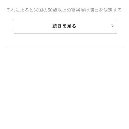
それによると米国の50歳以上の富裕層は購買を決定する
際、実際に目で見た体験を重視していることが分かっ
た。アメリカの50歳以上の年収総額は約3.6兆ドル(約44
続きを見る
4兆円)で、全世帯の可処分所得の総額の49%を占める。
これら世代の購入意欲を刺激するには、オンラインとオ
フラインの統合的なアプローチが必要なのだ。ウェルス
エンジンのマーク・ローガンCEOは次の2点を指摘し
無料のメールマガジンに登録
た。
無料登録
・テクノロジーによって消費者とブランドの関わり方が
変化し続ける中、高級ブランドは現在、潜在顧客に適切
なタイミングで適切なメッセージを伝えるための効果的
な方法の確立という課題に直面している。
・オンラインとオフラインの双方で顧客に個人的な経験
果を
〈7
を提供できれば、そのブランドは競合との闘いで優位に
EN
ャ
立てる。
明
ト
A
リア