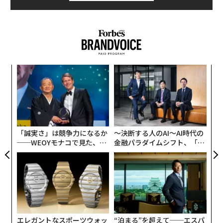
果を
〈7
EN
ャ
明
ト
A
リア
顧客
UM
pa
な
「誠実さ」は競争力になるか
〜決断する人のAI〜AI時代の
──WEOYモナコで見た、く
金融パラダイムシフト、「超
ら寿司の経営哲学
個別化」の核心 【MUFG×ウ
ェルスナビ×PwC】
エレガントなスポーツウォッ
“泊まる”を超えて──エスパ