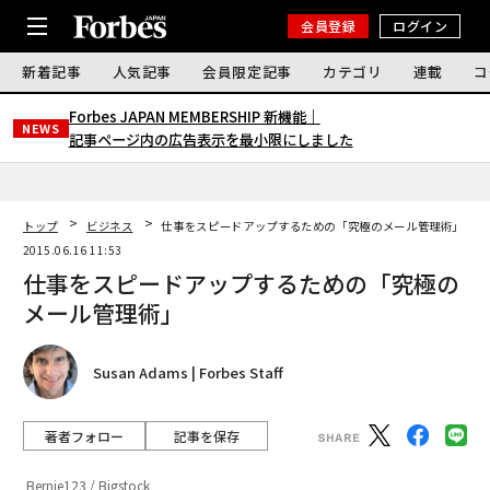
会員登録
ログイン
新着記事
人気記事
会員限定記事
カテゴリ
連載
コ
Forbes JAPAN MEMBERSHIP 新機能｜
NEWS
記事ページ内の広告表示を最小限にしました
トップ
ビジネス
仕事をスピードアップするための「究極のメール管理術」
2015.06.16 11:53
仕事をスピードアップするための「究極の
メール管理術」
Susan Adams | Forbes Staff
著者フォロー
記事を保存
Bernie123 / Bigstock