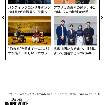
パシフィックコンサルタンツ
アフリカの農村の通信、小1
技師長の"北極星"。災害への
の壁。2人の挑戦者が手にし
無力感を乗り越え見つけた、
た「次なる武器」
防災一筋20年の答え
“泊まる”を超えて─エスパシ
挑戦は個から始まり、共創に
オが描く、新しい日本のラグ
よって加速する NORQAIN JA
ジュアリー（中編）
PAN 特別座談会
トップ
Forbes JAPAN BrandVoice
Forbes JAPAN BrandVoice
目先