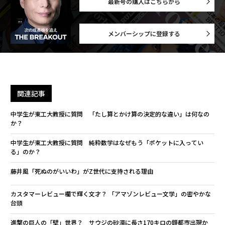
最新号の購入はこちらから
メンバーシップに登録する
関連記事
中学生が東工大教授に質問 「たし算とかけ算の決定的な違い」は何なの
か？
中学生が東工大教授に質問 純粋数学はなぜもう「ポケットに入ってい
る」のか？
藤井風「死ぬのがいいわ」がZ世代に支持される理由
カスタマーレビュー欄で輝く文才？ 「アマゾンレビュー文学」の密やかな
台頭
進撃の巨人の「壁」世界？ サウジの砂漠に長さ170キロの鏡都市出現か