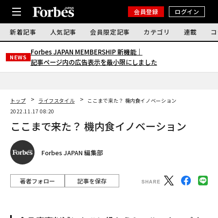
会員登録
ログイン
新着記事
人気記事
会員限定記事
カテゴリ
連載
コ
Forbes JAPAN MEMBERSHIP 新機能｜
NEWS
記事ページ内の広告表示を最小限にしました
トップ
ライフスタイル
ここまで来た？ 機内食イノベーション
2022.11.17 08:20
ここまで来た？ 機内食イノベーション
Forbes JAPAN 編集部
著者フォロー
記事を保存