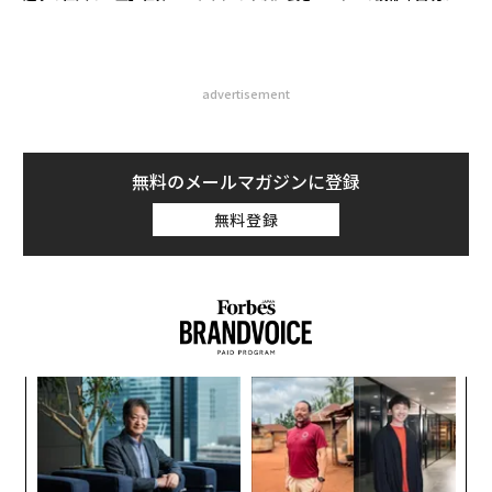
advertisement
無料のメールマガジンに登録
無料登録
模組
目
“使
の
【N
ン
「
C】
─
ら