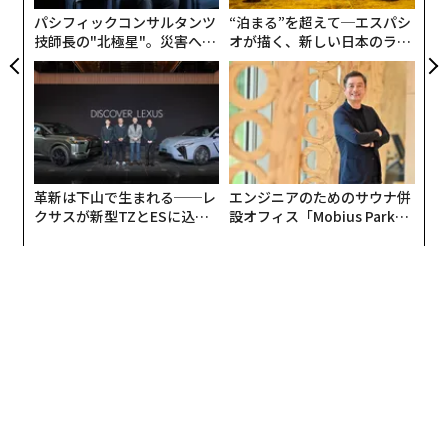
パシフィックコンサルタンツ
“泊まる”を超えて─エスパシ
技師長の"北極星"。災害への
オが描く、新しい日本のラグ
無力感を乗り越え見つけた、
ジュアリー（中編）
防災一筋20年の答え
革新は下山で生まれる──レ
エンジニアのためのサウナ併
クサスが新型TZとESに込め
設オフィス「Mobius Park」
た「DISCOVER」の哲学
がオープン──タマディック
が健康経営を徹底する理由
編集＝遠藤宗生