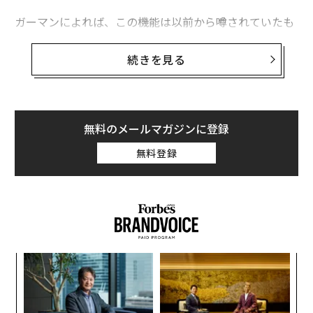
ガーマンによれば、この機能は以前から噂されていたも
「ストレス食い」に要注意、高脂肪食が過食を招く悪循環が明らかに
のの、実現するかどうかはアップル社内のテストで合格
するかどうかにかかっていたという。しかし今、彼はそ
続きを見る
タグ：
ヘルスケア
サプリメント
の可能性が高いと考えており、「この機能は実装される
と信じている」と、7月3日のニュースレターPower On
で述べた。
advertisement
無料のメールマガジンに登録
今年の秋には、「Apple Watch Series 8」と「Apple Wa
無料登録
tch SEの第2世代モデル」、そして「エクストリームス
ポーツ用のApple Watch」の3モデルがリリースされる見
通し
だが、体温の計測機能は、廉価版的な位置づけのSEの第
2世代モデルには搭載されないという。
義す
「
むス
─
ら
“
シ