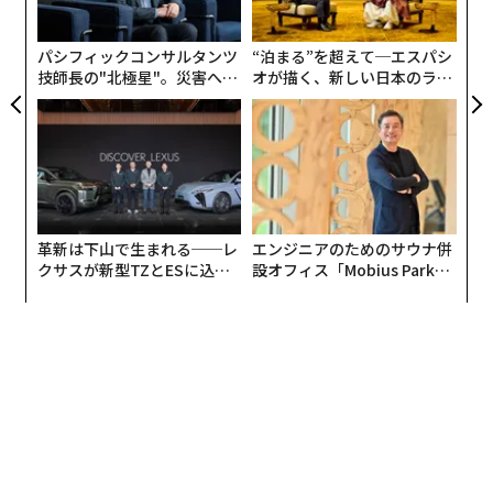
グ
パシフィックコンサルタンツ
“泊まる”を超えて─エスパシ
技師長の"北極星"。災害への
オが描く、新しい日本のラグ
無力感を乗り越え見つけた、
ジュアリー（中編）
防災一筋20年の答え
革新は下山で生まれる──レ
エンジニアのためのサウナ併
クサスが新型TZとESに込め
設オフィス「Mobius Park」
た「DISCOVER」の哲学
がオープン──タマディック
が健康経営を徹底する理由