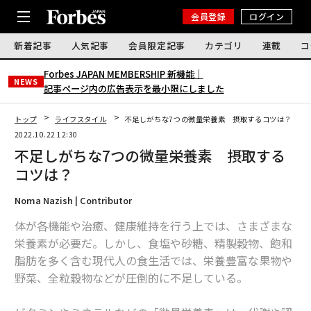
会員登録
ログイン
新着記事
人気記事
会員限定記事
カテゴリ
連載
コ
Forbes JAPAN MEMBERSHIP 新機能｜
NEWS
記事ページ内の広告表示を最小限にしました
トップ
ライフスタイル
不足しがちな7つの微量栄養素 摂取するコツは？
2022.10.22 12:30
不足しがちな7つの微量栄養素 摂取する
コツは？
Noma Nazish | Contributor
体が各機能や治癒、健康維持を行う上では、さまざまな
栄養素が必要だ。しかし、食塩や砂糖、精製穀物、飽和
脂肪を多く含む現代人の食生活では、栄養豊富な果物や
野菜、全粒穀物などが圧倒的に不足している。