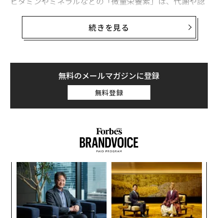
ビタミンやミネラルなどの「微量栄養素」は、代謝や認
知機能、心臓血管や骨の健康、免疫機能などを支える重
要な役割を担っている。こうした微量栄養素が欠けた食
続きを見る
生活を続けると、認知症や心臓病、糖尿病、骨粗しょう
症、骨軟化症、がんなど慢性病のリスクが高まる。
以下に、不足しがちな7つの微量栄養素と、それを摂取
無料のメールマガジンに登録
する方法を紹介する。
無料登録
義す
「
むス
─
ら
“
シ
グ