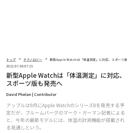
2026年9月号発売中
最新号の購入はこちらから
メンバーシップに登録する
トップ
テクノロジー
新型Apple Watchは「体温測定」に対応、スポーツ版も
2022.07.06 07:15
新型Apple Watchは「体温測定」に対応、
関連記事
スポーツ版も発売へ
新型Apple Watchは「体温測定」に対応、スポーツ版も発売へ
David Phelan | Contributor
バナナで病気に？ 知られざる3つの闇
アップルは9月にApple Watchのシリーズ8を発売する予
定だが、ブルームバーグのマーク・ガーマン記者による
｢お菓子のサブスク」で年商40億。困難だらけを乗り越えたタフ経営
と、今年の最新モデルには、体温の計測機能が搭載され
る見通しという。
7年間、毎日3時間の自分磨き。武井壮が編み出した「選ばれる人になる方
法」