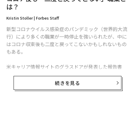
それまでは、リクルートで通販の新規事業に携わってい
は？
た。通販の面白さにのめり込むが、事業は順調とはいか
なかった。それならば、「自分で通販の会社をやろう」
Kristin Stoller | Forbes Staff
と起業を決意するのだが、売る商品やターゲットはまだ
新型コロナウイルス感染症のパンデミック（世界的大流
白紙だった。
行）により多くの職業が一時停止を強いられたが、中に
はコロナ収束後も二度と戻ってこないかもしれないもの
そのとき目にしたのが、銀座の街を賑わす訪日客だっ
もある。
た。彼らがお土産として日本の物品を爆買いしていた光
景を見る。「海外向けに日本の物を売れば、ビジネスチ
米キャリア情報サイトのグラスドアが発表した報告書
ャンスがあるかもしれない」。外国人が爆買いしていた
「Workplace Trends 2021（職場のトレンド 2021）」
のは、化粧品、家電、キャラクターグッズ、そして、
によると、緊急性がなく、コロナ収束後まで延期できる
続きを見る
「お菓子」だった。消費の回転が早く、需要のあるもの
選択的医療分野での求人広告は激減。最も影響を受けた
を探していた近本は、そのお菓子に目をつける。
職業は聴覚専門医（オーディオロジスト）で、グラスド
ア上の求人は70％減った。
当時、米国では「サブスクリプション・ボックス・ブー
無料のメールマガジンに登録
ム」が起きていた。生鮮食品とレシピのボックスや、男
米国聴覚学会（AAA）のアンジェラ・シュープ会長は、
性用カミソリの替え刃とシェービングフォームのボック
無料登録
聴覚専門医が長期の一時帰休を言い渡されたり、開業し
スなど、日本にはまだない商材のビジネスの形があっ
ていたクリニックを閉じて早期引退したりしたとの話を