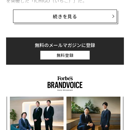
を突破した「ICHIGO（いちご）」だ。
投資家の支援を受けず、アイデアとタフさでサブスクビ
続きを見る
ジネスを成功に導いた。その要因を代表取締役社長の近
本あゆみに話を聞いた。
無料のメールマガジンに登録
ICHIGOは、日本の駄菓子やスナック菓子、チョコなど
無料登録
５つの種類を箱に詰め込んだボックス「TOKYO TREA
T」のほか、テーマと商材の異なるサブスクリプション
サービスを提供する。2015年の起業当初から現在まで、
世界に届けたボックス数は、累計200万個。定期購買者
数も、メルマガ会員を含め180万人を超えた。売上も、
それに合わせて右肩上がりと好調だ。
創業
エ
シン
チ
超え
ェ
革
ク
た「