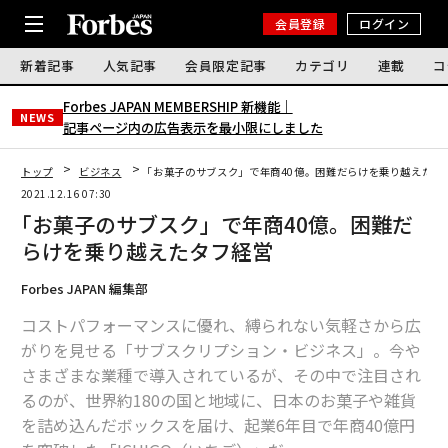
会員登録
ログイン
新着記事
人気記事
会員限定記事
カテゴリ
連載
コ
Forbes JAPAN MEMBERSHIP 新機能｜
NEWS
記事ページ内の広告表示を最小限にしました
トップ
ビジネス
｢お菓子のサブスク」で年商40億。困難だらけを乗り越えたタ
2021.12.16 07:30
｢お菓子のサブスク」で年商40億。困難だ
らけを乗り越えたタフ経営
Forbes JAPAN 編集部
コストパフォーマンスに優れ、縛られない気軽さから広
がりを見せる「サブスクリプション・ビジネス」。今や
さまざまな業種で導入されているが、その中で注目され
るのが、世界約180の国と地域に、日本のお菓子や雑貨
を詰め込んだボックスを届け、起業6年目で年商40億円