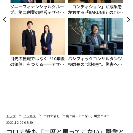
ソニーフィナンシャルグルー
「コンディション」が成果を
プ、第二創業の経営デザイン
左右する――「BAKUNE」のTEN
──カギは意志を引き出し、
TIALが支える「挑戦者の明
束ね、共創すること
日」
目先の転職ではなく「10年後
パシフィックコンサルタンツ
の価値」をつくる──アサイ
技師長の"北極星"。災害への
ンの長期伴走型支援とは
無力感を乗り越え見つけた、
防災一筋20年の答え
Tokyo Treatのwebサイト。箱いっぱいに日本のお菓子類が詰められ、海外へ発送
される。
日本のお菓子を海外へ。ともすれば、個人輸出のスモー
ルビジネスの印象があるが、近本がこのお菓子で起業し
ようと決めたのは、銀座で見かけた光景がきっかけだっ
トップ
ビジネス
コロナ後も「二度と戻ってこない」職業とは？
た。
2020.12.09 06:30
コロナ後も「二度と戻ってこない」職業と