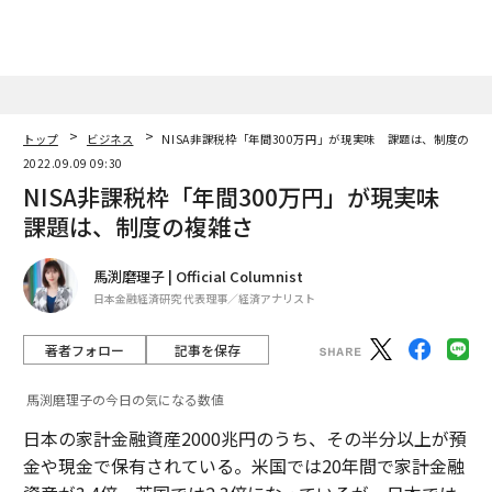
また、今のスマートフォンは作りが同じで、表は大きな
画面、背面は何もありません。私たちは背面を工夫しま
した。900個以上のLEDライトをつけて、着信先やアプ
リの通知、充電状況を光の点滅具合でわかる設計にした
のです。例えば、机の上に電話を置いていても、点滅し
ている位置を見れば、誰からの連絡かわかる仕組みで
トップ
ビジネス
NISA非課税枠「年間300万円」が現実味 課題は、制度の複
す。そうした斬新な試みが受け入れられているのだと思
2022.09.09 09:30
NISA非課税枠「年間300万円」が現実味
います。背面はまだ改善の余地があります。将来的に、
Uberの配達がどこにいるのか、点滅によってわかるよう
課題は、制度の複雑さ
にすることも可能になるかもしれません。
馬渕磨理子 | Official Columnist
日本金融経済研究 代表理事／経済アナリスト
───背面がスケルトンという斬新なデザインが特徴の
Phone（1）ですが、デザインはストックホルムを拠点
著者フォロー
記事を保存
とするTeenage Engineering
と共同開発していま
TM
す。同社を共同設立者として迎い入れた理由は？
馬渕磨理子の今日の気になる数値
日本の家計金融資産2000兆円のうち、その半分以上が預
当初、デザイナーは、有名なグッチといったファッショ
金や現金で保有されている。米国では20年間で家計金融
ンブランドのクリエーターを頭に描いていたんです。私