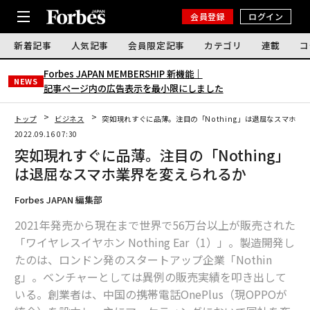
会員登録
ログイン
新着記事
人気記事
会員限定記事
カテゴリ
連載
コ
Forbes JAPAN MEMBERSHIP 新機能｜
NEWS
記事ページ内の広告表示を最小限にしました
トップ
ビジネス
突如現れすぐに品薄。注目の「Nothing」は退屈なスマホ業
2022.09.16 07:30
突如現れすぐに品薄。注目の「Nothing」
は退屈なスマホ業界を変えられるか
Forbes JAPAN 編集部
2021年発売から現在まで世界で56万台以上が販売された
「ワイヤレスイヤホン Nothing Ear（1）」。製造開発し
たのは、ロンドン発のスタートアップ企業「Nothin
g」。ベンチャーとしては異例の販売実績を叩き出して
いる。創業者は、中国の携帯電話OnePlus（現OPPOが