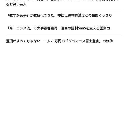
るお笑い芸人
「数学が苦手」が数値化できた。神経伝達物質濃度との相関くっきり
「キーエンス流」で大手顧客獲得 注目の建材SaaSを支える営業力
登頂がすべてじゃない 一人28万円の「グラマラス富士登山」の価値
advertisement
無料のメールマガジンに登録
無料登録