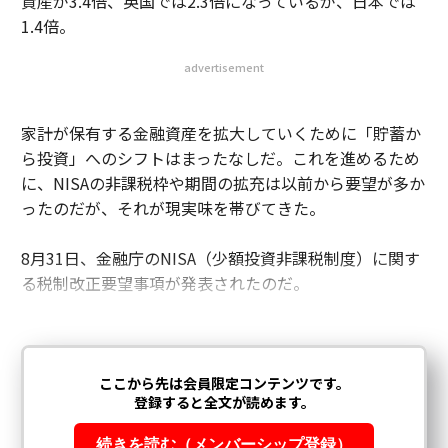
資産が3.4倍、英国では2.3倍になっているが、日本では
の友人がTeenage Engineering
と会って話すべきだと紹
TM
1.4倍。
介してくれたんですが、聞いたこともない会社だったん
で乗り気がしなかったのです。ですが、創業者でCEOの
advertisement
エスパーと昨年の9月末に会って、30分話しただけでお
互いに意気投合し、共同設立者として仲間になってもら
うことにしたのです。
家計が保有する金融資産を拡大していくために「貯蓄か
ら投資」へのシフトはまったなしだ。これを進めるため
に、NISAの非課税枠や期間の拡充は以前から要望が多か
次ページ ＞
なぜ『Nothing』が生まれたのか
ったのだが、それが現実味を帯びてきた。
1
2
3
8月31日、金融庁のNISA（少額投資非課税制度）に関す
る税制改正要望事項が発表されたのだ。
文＝中沢弘子 写真＝苅部太郎（人物）
2026年9月号発売中
最新号の購入はこちらから