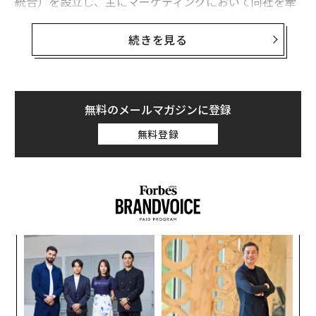
統合）を設立し、主にマーケティングにおいて同社を牽
引したカール・ペイ。その彼が次の舞台に選んだのが、
まったく新しいスマートフォン市場だ。
続きを見る
開発から製造まで約1年、ベールに包まれていた「Nothi
ng Phone（1）」。この7月、英国をはじめ40以上の国
と地域で先行発売された。果たして、成熟の壁に停滞す
無料のメールマガジンに登録
る携帯電話市場に風穴を開けることができるのか？ 待
無料登録
望の日本発売を機に、カール・ペイが来日。Forbesの取
材に答えた。
───日本、そして世界でのPhone（1）の反応は？
スマートフォンは現在、世界で年間約15億台が販売され
な
術
る一大産業となっていますが、そのスマートフォンは大
た
企業が製造し非常に似通った製品群になっています。毎
〜
ア
織
年発売される新機種も代わり映えしない「退屈な業界」
う
になってしまいました。そこに、これまでとは違うデザ