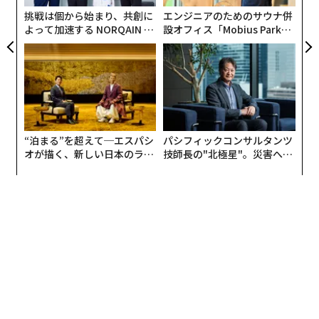
T
イン性の優れた遊び心のある新しい製品が登場したので
挑戦は個から始まり、共創に
エンジニアのためのサウナ併
よって加速する NORQAIN JA
設オフィス「Mobius Park」
す。世界中のユーザーが私たちの製品に注目しているの
PAN 特別座談会
がオープン──タマディック
は、そういう理由からだと思います。売り上げも好調で
が健康経営を徹底する理由
す。最も注力している市場は、イギリス、ドイツ、そし
てインドで、多くの需要があると見ています。
“泊まる”を超えて─エスパシ
パシフィックコンサルタンツ
オが描く、新しい日本のラグ
技師長の"北極星"。災害への
ジュアリー（中編）
無力感を乗り越え見つけた、
防災一筋20年の答え