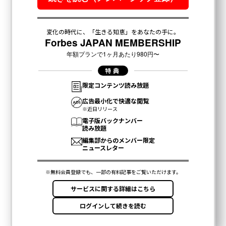
メンバーシップに登録する
関連記事
NISA非課税枠「年間300万円」が現実味 課題は、制度の複雑さ
インスタが「世界最大級のポルノサイト」のアカウントを削除
米国ユニコーン企業のうち55%は、創業者が移民
バナナの「スジ」は残すべき？ 隠れた脇役の正体
16年前、冥王星が惑星ではなくなった理由と経緯
タグ：
スマートフォン