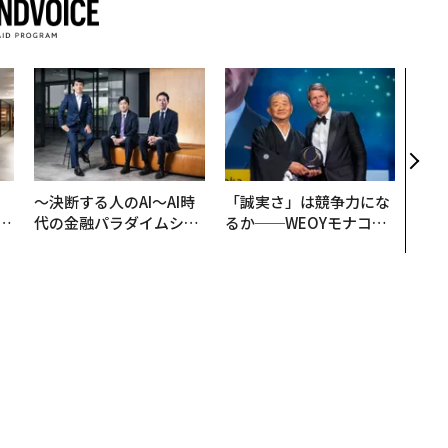
“泊
スパ
日本
（前
、
〜決断する人のAI〜AI時
「誠実さ」は競争力にな
が
代の金融パラダイムシフ
るか──WEOYモナコで
」
ト、「超個別化」の核心
見た、くら寿司の経営哲
【MUFG×ウェルスナビ
学
×PwC】