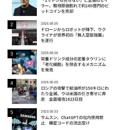
ラー、取得原価割れで約165億円のビ
ットコインを売却
2026.08.05
ドローンからロボットが降下、ウク
ライナが世界初の「無人空挺強襲」
を遂行
2026.08.06
栄養ドリンク成分の定番タウリンに
「老化細胞」を除去するメカニズム
を発見
2026.08.05
ロシアの攻撃で給油所が150キロにわ
たり全滅、ウは米国の引き寄せに奔
走 全面侵攻1623日目
2023.05.03
サムスン、ChatGPTの社内使用禁
止 機密コードの流出受け