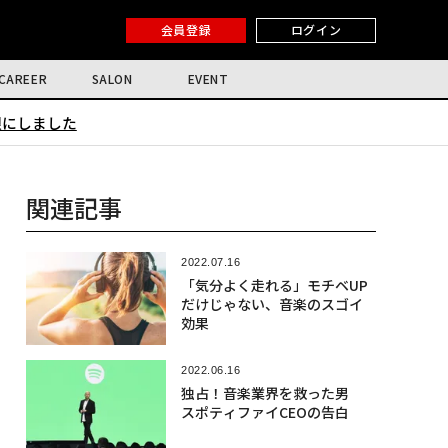
会員登録
ログイン
CAREER
SALON
EVENT
限にしました
関連記事
2022.07.16
「気分よく走れる」モチベUP
だけじゃない、音楽のスゴイ
効果
2022.06.16
独占！音楽業界を救った男
スポティファイCEOの告白