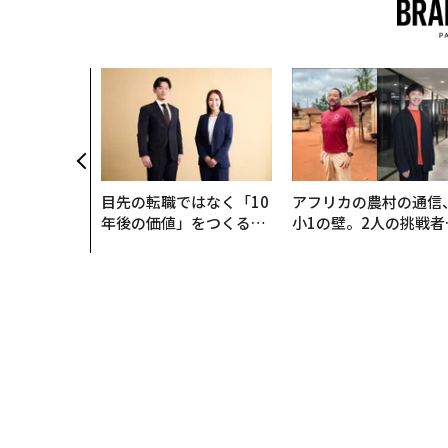
目先の転職ではなく「10
アフリカの農村の通信
年後の価値」をつくる─
小1の壁。2人の挑戦者
─アサインの長期伴走型
手にした「次なる武器
支援とは