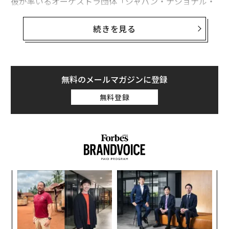
彼が率いるオーケストラ団体「ジャパン・ナショナル・
オーケストラ」は、2021年に法人化し「Japan National
Orchestra株式会社」（JNO）となった。メンバーは、
続きを見る
国内外で活躍し、将来的にその地位を嘱望される若いア
ーティストたちで構成されている。
異例のオーケストラの株式会社はなぜ誕生したのか。JN
無料のメールマガジンに登録
Oを「秘密結社」と表現する反田恭平が野望を語った。
無料登録
──オーケストラ団体「ジャパン・ナショナル・オーケ
ストラ」を設立したきっかけを教えて下さい。
2018年に8人のダブルカルテットを作り、翌年に管楽器
を入れてMLMナショナル管弦楽団を設立、2021年にジャ
年後
“
サイ
オ
パン・ナショナル・オーケストラに改名しました。
ジ
な
術
とりわけピアニストは、1人で完結してしまうこともあ
た
り、室内楽をやらない限りは奏者の中でも最も孤立した