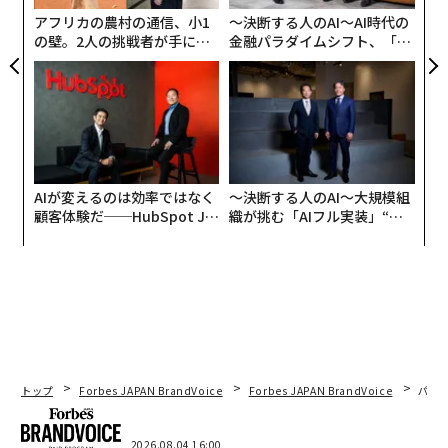
ア
存在じゃないかと思います。
アフリカの農村の通信、小1
〜決断する人のAI〜AI時代の
の壁。2人の挑戦者が手にし
金融パラダイムシフト、「超
た「次なる武器」
個別化」の核心 【MUFG×ウ
でも僕は、元々みんなと一緒に何かをつくりあげたりす
ェルスナビ×PwC】
ることが好きで、室内楽も大好きでした。
どうしても室内楽というとオーケストラとも違い、地味
なイメージなのか、動員も厳しいという雰囲気がありま
した。そこで、「バリバリに弾ける集団をつくったら面
AIが変えるのは効率ではなく
〜決断する人のAI〜大規模組
顧客体験だ──HubSpot Ja
織が挑む「AIフル実装」“使
白いのでは？」「お客さんだけでなく、自分たちも他人
panが語る「Grow Better」
う”企業から“動く”企業へ【N
と切磋琢磨し、お互いを鼓舞できるような環境で演奏す
な組織のつくり方
TTドコモビジネス×PwC】
るとどうなるのか」と思い、周囲に声をかけはじめたの
がきっかけです。
──2021年には法人化しました。その狙いは。
トップ
Forbes JAPAN BrandVoice
Forbes JAPAN BrandVoice
パシ
パンデミックによって、学生は、勉強する機会も奪わ
れ、すべての演奏家の活動の場所がなくなってしまった
ことが一番の理由です。
2026.08.04 16:00