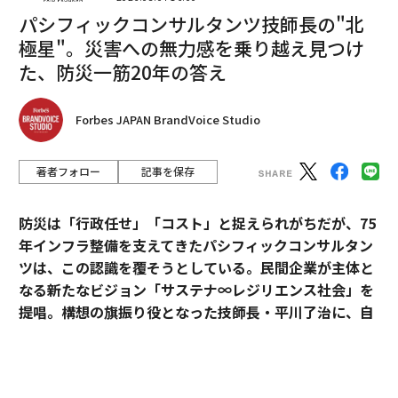
パシフィックコンサルタンツ技師長の"北
「音楽」という職業で食べていくことができなくなり、
極星"。災害への無力感を乗り越え見つけ
バイトをしないといけないという状態の人も出てきまし
た、防災一筋20年の答え
た。もともと不安定な職業ではありますが、音楽のこと
を考える前に明日の生活のことを考えるという日々。
Forbes JAPAN BrandVoice Studio
特にジャパン・ナショナル・オーケストラのメンバーは
著者フォロー
記事を保存
学生が多いですし、そもそもこのパンデミックの先が見
えない状態がいつまで続くかわからない。という状態を
どうにかしなくてはという思いもあり、メンバー個々人
防災は「行政任せ」「コスト」と捉えられがちだが、75
から「今何が一番大変なのか」をリサーチしていきまし
年インフラ整備を支えてきたパシフィックコンサルタン
た。
ツは、この認識を覆そうとしている。民間企業が主体と
なる新たなビジョン「サステナ∞レジリエンス社会」を
その結果、もっと自由に音楽だけのことを考えられる場
提唱。構想の旗振り役となった技師長・平川了治に、自
所、空間をつくりたいと思いました。生活の心配をせず
身の思いと共に、ビジョンの要諦を聞いた。
に音楽の没頭できる場所、それが「Japan National Orc
hestra」です。DMG森精機（奈良県創業の工作機械大
「防災は、企業にとって自分ごとになりきれずにい