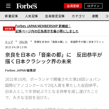
会員登録
ログイン
新着記事
人気記事
会員限定記事
カテゴリ
連載
コ
Forbes JAPAN MEMBERSHIP 新機能｜
NEWS
記事ページ内の広告表示を最小限にしました
トップ
30U30
奈良を日本の「音楽の都」に 反田恭平が描く日本クラシック
2022.06.28 12:00
奈良を日本の「音楽の都」に 反田恭平が
描く日本クラシック界の未来
Forbes JAPAN 編集部
2021年10月、ポーランドで開催された第18回ショパン
国際ピアノコンクールで2位入賞を果たした反田恭平。
日本人として半世紀ぶりとなる快挙を成し遂げたこと
で、大きな注目を浴びた。