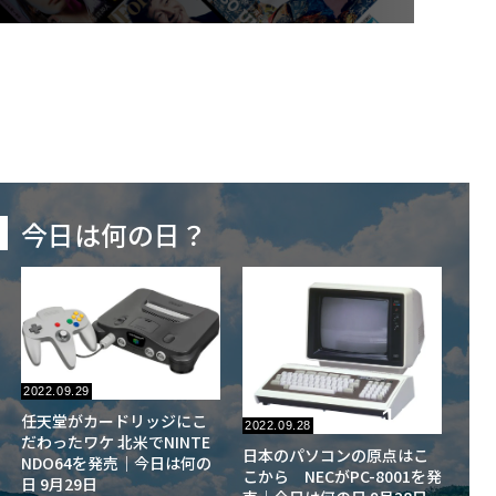
今日は何の日？
176
No.
2022.09.29
175
任天堂がカードリッジにこ
No.
2022.09.28
だわったワケ 北米でNINTE
日本のパソコンの原点はこ
NDO64を発売｜今日は何の
こから NECがPC-8001を発
日 9月29日