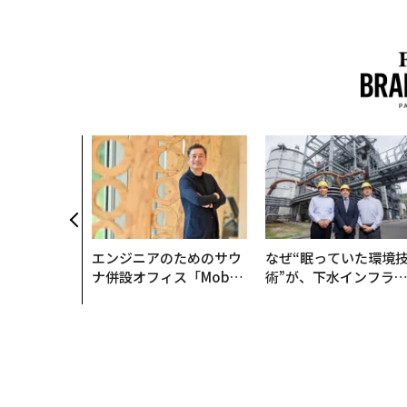
エンジニアのためのサウ
なぜ“眠っていた環境
ナ併設オフィス「Mobiu
術”が、下水インフラ
s Park」がオープン──
変えたのか──産総研
タマディックが健康経営
月島JFEアクアソリュ
を徹底する理由
ションの10年