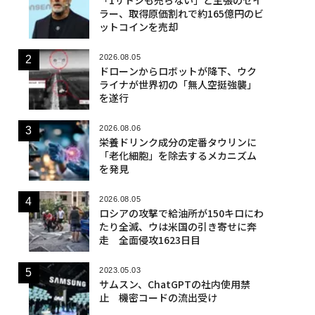
ラー、取得原価割れで約165億円のビ
ットコインを売却
2026.08.05
ドローンからロボットが降下、ウク
ライナが世界初の「無人空挺強襲」
を遂行
2026.08.06
栄養ドリンク成分の定番タウリンに
「老化細胞」を除去するメカニズム
を発見
2026.08.05
ロシアの攻撃で給油所が150キロにわ
たり全滅、ウは米国の引き寄せに奔
走 全面侵攻1623日目
2023.05.03
サムスン、ChatGPTの社内使用禁
止 機密コードの流出受け