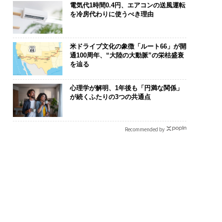
電気代1時間0.4円、エアコンの送風運転
を冷房代わりに使うべき理由
米ドライブ文化の象徴「ルート66」が開
通100周年、“大陸の大動脈”の栄枯盛衰
を辿る
心理学が解明、1年後も「円満な関係」
が続くふたりの3つの共通点
Recommended by