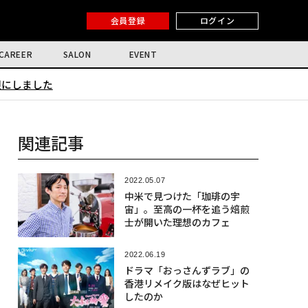
会員登録
ログイン
CAREER
SALON
EVENT
限にしました
関連記事
2022.05.07
中米で見つけた「珈琲の宇
宙」。至高の一杯を追う焙煎
士が開いた理想のカフェ
2022.06.19
ドラマ「おっさんずラブ」の
香港リメイク版はなぜヒット
したのか