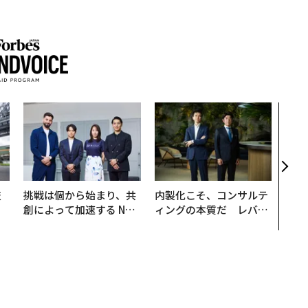
革新
─レ
Sに
R」
技
挑戦は個から始まり、共
内製化こそ、コンサルテ
を
創によって加速する NOR
ィングの本質だ レバレ
×
QAIN JAPAN 特別座談会
ジーズが実践する、次世
ー
代ファームの全貌