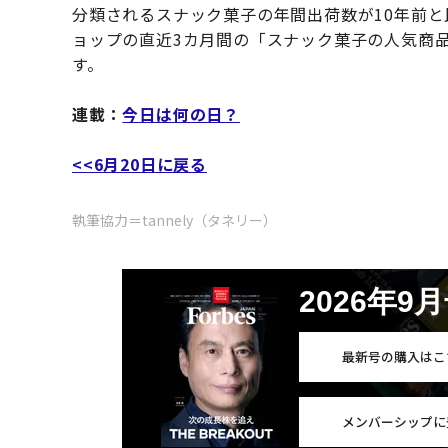
分類されるスナック菓子の年間出荷数が10年前
ョップの直近3カ月間の「スナック菓子の人気商
す。
連載：
今日は何の日？
<<6月20日に戻る
執筆協力＝tannely（タネリー）
2026年9
最新号の購入はこ
メンバーシップに