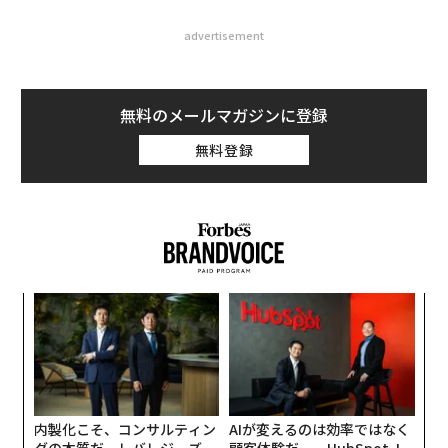
advertisement
無料のメールマガジンに登録
無料登録
“
オ
ジ
「
─
ら
内製化こそ、コンサルティン
AIが変えるのは効率ではなく