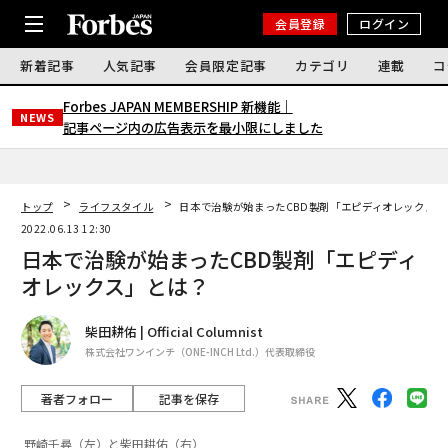
会員登録
ログイン
新着記事
人気記事
会員限定記事
カテゴリ
連載
コ
Forbes JAPAN MEMBERSHIP 新機能｜
NEWS
記事ページ内の広告表示を最小限にしました
トップ
ライフスタイル
日本で治験が始まったCBD製剤「エピディオレックス」
2022.06.13 12:30
日本で治験が始まったCBD製剤「エピディ
オレックス」とは？
柴田耕佑 | Official Columnist
株式会社ワンインチ（ONE-INCH Ltd.）代表取締役
著者フォロー
記事を保存
野崎千尋（左）と柴田耕佑（右）