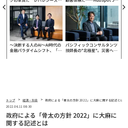
グの本質だ レバレジーズが
顧客体験だ──HubSpot Ja
実践する、次世代ファームの
panが語る「Grow Better」
全貌
な組織のつくり方
〜決断する人のAI〜AI時代の
パシフィックコンサルタンツ
金融パラダイムシフト、「超
技師長の"北極星"。災害への
個別化」の核心 【MUFG×ウ
無力感を乗り越え見つけた、
ェルスナビ×PwC】
防災一筋20年の答え
トップ
経済・社会
政府による「骨太の方針 2022」に大麻に関する記述とは
2022.06.11 08:30
政府による「骨太の方針 2022」に大麻に
関する記述とは