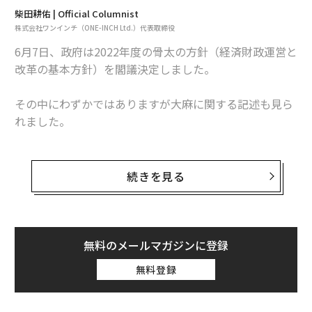
柴田耕佑 | Official Columnist
株式会社ワンインチ（ONE-INCH Ltd.）代表取締役
6月7日、政府は2022年度の骨太の方針（経済財政運営と
改革の基本方針）を閣議決定しました。
その中にわずかではありますが大麻に関する記述も見ら
れました。
「大麻に関する制度を見直し、大麻由来医薬品の利用等
に向けた必要な環境整備を進める。」（本文ママ）
続きを見る
「骨太の方針2022」に大麻のことが載ったことがどれほ
ど大きい出来事であるか、また今後の見通しについて書
かせていただきます。
無料のメールマガジンに登録
無料登録
骨太の方針とは