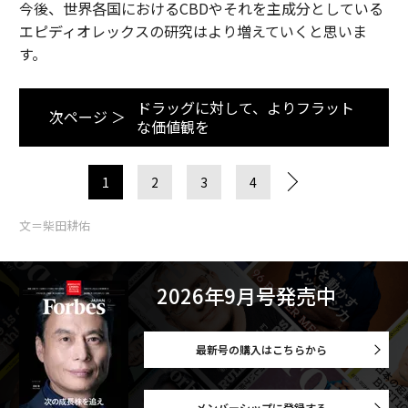
今後、世界各国におけるCBDやそれを主成分としている
エピディオレックスの研究はより増えていくと思いま
す。
ドラッグに対して、よりフラット
次ページ ＞
な価値観を
1
2
3
4
文＝柴田耕佑
2026年9月号発売中
最新号の購入はこちらから
メンバーシップに登録する