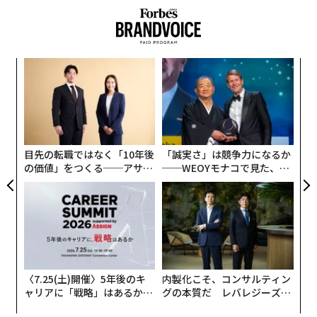
そもそも骨太の方針（正式には「経済財政運営と改革の
基本方針」）とは、小泉政権時代からはじまる経済財政
諮問会議で決議される政府の政策の基本骨子をまとめた
ア
ものです。
の
た
“
内閣府がまとめるものですが、各省庁の利害を超え、ま
シ
た、世論の一時的な批判には揺るがない国政のしっかり
グ
した改革方向を示すとの意が込められているものです。
目先の転職ではなく「10年後
「誠実さ」は競争力になるか
毎年6〜7月頃に発表されます。
の価値」をつくる──アサイ
──WEOYモナコで見た、く
ンの長期伴走型支援とは
ら寿司の経営哲学
予算案との違いですが、それまで際限なくあらゆる方面
の利権から予算の増強・補強を求められていたところか
ら、政府が主導して骨子を発表することで、骨子の範囲
内での予算案や方針における方向性での予算組みを各省
庁進めよという号令でもあります。
〈7.25(土)開催〉5年後のキ
内製化こそ、コンサルティン
ャリアに「戦略」はあるか。
グの本質だ レバレジーズが
なかなか国民には認知度が低いですが、会社で言えば短
トップエグゼクティブのキャ
実践する、次世代ファームの