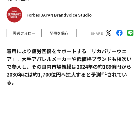
Forbes JAPAN BrandVoice Studio
著者フォロー
記事を保存
着用により疲労回復をサポートする「リカバリーウェ
ア」。大手アパレルメーカーや低価格ブランドも相次い
で参入し、その国内市場規模は2024年の約189億円から
※1
2030年には約1,700億円へ拡大すると予測
されてい
る。
過熱するマーケットにおいて、価格競争とは一線を画す
ブランドとして独自のポジションを築いているのが、TE
NTIALの「BAKUNE」だ。「挑戦する人のコンディショ
ンに向き合い、ポテンシャルを引き出す」——。この一
貫した思想はどこから生まれ、いかにして製品に落とし
込まれているのか。同社の哲学と、それを支える研究開