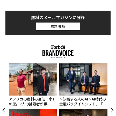
無料のメールマガジンに登録
無料登録
年後
“
サイ
オ
ジ
な
術
た
ア
アフリカの農村の通信、小1
〜決断する人のAI〜AI時代の
の壁。2人の挑戦者が手にし
金融パラダイムシフト、「超
た「次なる武器」
個別化」の核心 【MUFG×ウ
ェルスナビ×PwC】