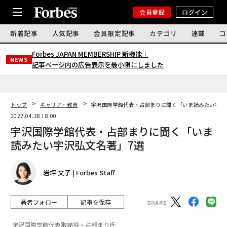
会員登録
ログイン
新着記事
人気記事
会員限定記事
カテゴリ
連載
コ
Forbes JAPAN MEMBERSHIP 新機能｜
NEWS
記事ページ内の広告表示を最小限にしました
トップ
キャリア・教育
宇沢国際学館代表・占部まりに聞く「いま読みたい宇沢
2022.04.28 18:00
宇沢国際学館代表・占部まりに聞く「いま
読みたい宇沢弘文名著」7選
岩坪 文子 | Forbes Staff
著者フォロー
記事を保存
宇沢国際学館代表取締役・占部まり氏