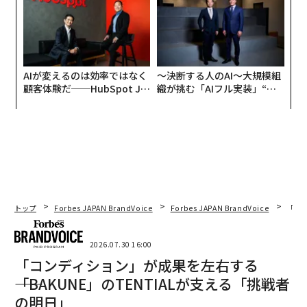
AIが変えるのは効率ではなく
〜決断する人のAI〜大規模組
顧客体験だ──HubSpot Ja
織が挑む「AIフル実装」“使
panが語る「Grow Better」
う”企業から“動く”企業へ【N
な組織のつくり方
TTドコモビジネス×PwC】
トップ
Forbes JAPAN BrandVoice
Forbes JAPAN BrandVoice
「コン
2026.07.30 16:00
「コンディション」が成果を左右する
――「BAKUNE」のTENTIALが支える「挑戦者
の明日」