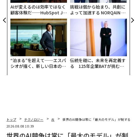
ェ
AIが変えるのは効率ではなく
挑戦は個から始まり、共創に
顧客体験だ──HubSpot Ja
よって加速する NORQAIN JA
panが語る「Grow Better」
PAN 特別座談会
な組織のつくり方
“泊まる”を超えて──エスパ
伝統を礎に、未来を再定義す
シオが描く、新しい日本のラ
る 125年企業BATが挑むス
グジュアリー（前編）
モークレスな未来
トップ
テクノロジー
AI
世界のAI競争は常に「最大のモデル」が制するわ
2026.08.08 10:39
世界のAI競争は常に「最大のモデル」が制