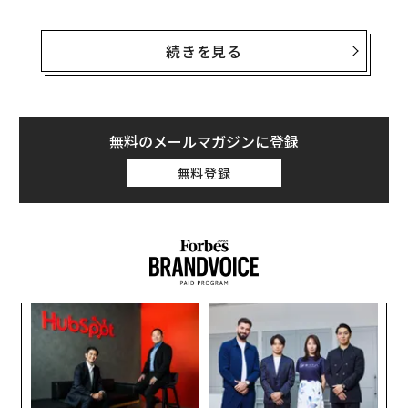
この予測の前提として、核戦争が起きないことがある。
核戦争となれば、事態は大幅に悪化するだろう。これは
続きを見る
あくまで推測であり、私は経済学者なので戦争の結果は
予測できない。
ロシアは今後10年以上、国際社会の「のけ者」になるだ
無料のメールマガジンに登録
ろう。ロシアとウクライナの間で協定が結ばれれば、各
無料登録
国が科した制裁の大半は解除されるだろうが、それでも
一部は残る可能性がある。より重大な影響として、欧米
の企業は今後、合法であってもロシアのプロジェクトや
合弁企業に投資しなくなるだろう。バルト3国やロシア
の南側国境付近などで新たに紛争が起きる恐れから、長
期的な契約を避けるようになるはずだ。
革
ク
た「
〜
金
個