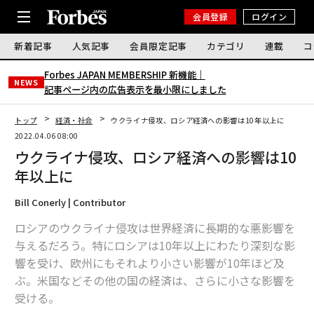
会員登録
ログイン
新着記事
人気記事
会員限定記事
カテゴリ
連載
コ
Forbes JAPAN MEMBERSHIP 新機能｜
NEWS
記事ページ内の広告表示を最小限にしました
トップ
経済・社会
ウクライナ侵攻、ロシア経済への影響は10年以上に
2022.04.06 08:00
ウクライナ侵攻、ロシア経済への影響は10
年以上に
Bill Conerly | Contributor
ロシアのウクライナ侵攻は世界経済に長期的な悪影響を
与えるだろう。特にロシアは10年以上にわたり深刻な影
響を受け、欧州にもそれより小さい影響が10年ほど及
ぶ。米国などその他の国の経済は、さらに小さな影響を
受ける。