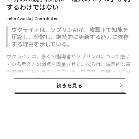
するわけではない
John Sviokla | Contributor
編集＝遠藤宗生
ウクライナは、ソブリンAIが、攻撃下で知能を
圧縮し、分散し、継続的に更新する能力に依存
する理由を示している。
2026年9月号発売中
ウクライナは、多くの指導者がソブリンAIについて抱い
ている考え方の弱点を露呈させた。彼らは、決定的な軍
最新号の購入はこちらから
事的優位は最も高度なフロンティアモデルを持つ国に属
すると想定している。
続きを見る
メンバーシップに登録する
フロンティア能力は極めて重要である。だがウクライナ
の経験が示すのは、それが軍事的優位の始まりにすぎ
ず、完成形ではないということだ。
関連記事
有用な戦略モデルは次のように表せる。
コロナ後も「二度と戻ってこない」職業とは？