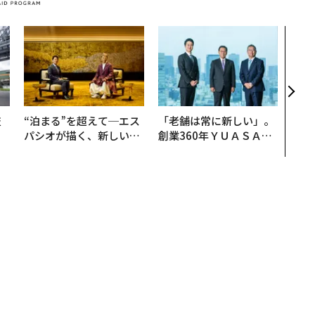
〜決
模組
装」
く”
ビジ
技
“泊まる”を超えて─エス
「老舗は常に新しい」。
を
パシオが描く、新しい日
創業360年ＹＵＡＳＡと
×
本のラグジュアリー（中
カクシンCEO田尻望が語
ー
編）
る、AIを超える人の価値