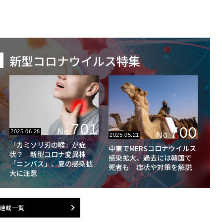
新型コロナウイルス特集
701
700
No.
2025.06.28
No.
2025.05.21
「カミソリ刃の喉」が症
中東でMERSコロナウイルス
状？ 新型コロナ変異株
感染拡大、過去には韓国で
「ニンバス」、夏の感染拡
死者も 症状や対策を解説
大に注意
連載一覧