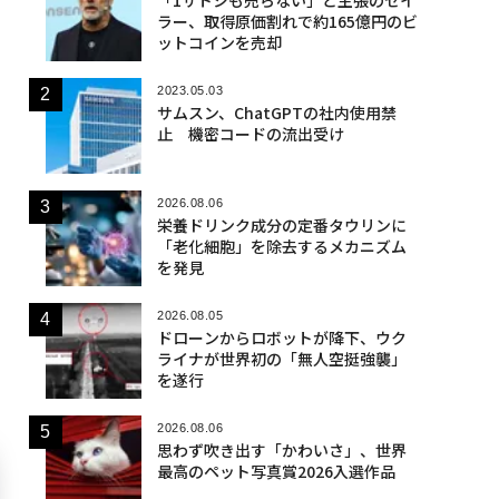
ラー、取得原価割れで約165億円のビ
ットコインを売却
2023.05.03
サムスン、ChatGPTの社内使用禁
止 機密コードの流出受け
2026.08.06
栄養ドリンク成分の定番タウリンに
「老化細胞」を除去するメカニズム
を発見
2026.08.05
ドローンからロボットが降下、ウク
ライナが世界初の「無人空挺強襲」
を遂行
2026.08.06
思わず吹き出す「かわいさ」、世界
最高のペット写真賞2026入選作品