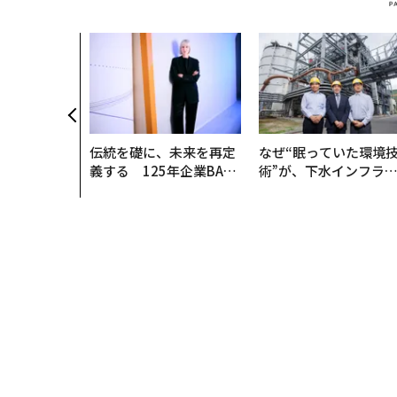
伝統を礎に、未来を再定
なぜ“眠っていた環境
義する 125年企業BAT
術”が、下水インフラ
が挑むスモークレスな未
変えたのか──産総研
来
月島JFEアクアソリュ
ションの10年