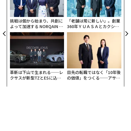
てい事足りる。だがエンタープライズAIでは、もっとも
グ
らしい答えが破滅的な結果を招くこともある。
実
全
挑戦は個から始まり、共創に
「老舗は常に新しい」。創業
日常的な仕入先への支払いを例に取ろう。関連する事実
よって加速する NORQAIN JA
360年ＹＵＡＳＡとカクシン
は、請求書、発注書、受領書、特別条件を含む契約書、
PAN 特別座談会
CEO田尻望が語る、AIを超え
る人の価値
承認メール、そして6カ月前に誰かがERPに残したメモに
分散しているかもしれない。日々の業務では、買掛金担
当者は、これらの記録が食い違ったときにどの情報源を
信頼すべきかを把握している可能性が高い。発注書の価
格は正しいが、請求書の数量は一部分納を反映している
革新は下山で生まれる──レ
目先の転職ではなく「10年後
ことを知っている。この仕入先は必ず3日後に訂正版の
クサスが新型TZとESに込め
の価値」をつくる──アサイ
請求書を送ってくることも知っている。
た「DISCOVER」の哲学
ンの長期伴走型支援とは
AIシステムは、その文脈を提供するためのインフラを誰
かが構築しない限り、そうした背景を持ち合わせない。
エビデンス層は、あらゆる業務ワークフローの根底にあ
る次のような問いに答えるものだ。この項目において、