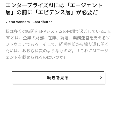
エンタープライズAIには「エージェント
層」の前に「エビデンス層」が必要だ
Victor Vannara | Contributor
私は多くの時間をERPシステムの内部で過ごしている。E
RPとは、企業の財務、在庫、調達、業務運営を支えるソ
フトウェアである。そして、経営幹部から繰り返し聞く
問いは、おおむね次のようなものだ。「これにAIエージ
ェントを載せられるのはいつか」
これは最初に問うべき問いではない。
続きを見る
エージェントが有用ではないからではない。有用であ
る。仕訳を起案し、発注書を準備し、例外処理を回付で
きるソフトウェアは、バックオフィス部門の働き方を変
え得る。しかし、業務オペレーションにおいては、行動
できる能力よりも、その行動がなぜ正しかったのかを証
明できる能力の方が重要である。