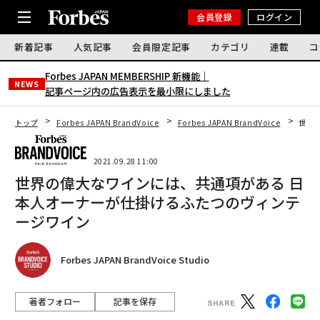
会員登録
ログイン
新着記事
人気記事
会員限定記事
カテゴリ
連載
コ
Forbes JAPAN MEMBERSHIP 新機能｜
NEWS
記事ページ内の広告表示を最小限にしました
トップ
Forbes JAPAN BrandVoice
Forbes JAPAN BrandVoice
世界
2021.09.28 11:00
世界の偉大なワインには、共通項がある 日
本人オーナーが仕掛けるふたつのヴィンテ
ージワイン
Forbes JAPAN BrandVoice Studio
著者フォロー
記事を保存