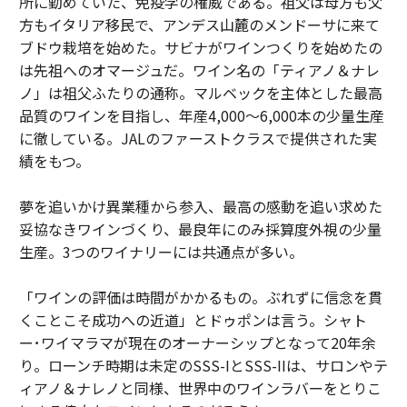
所に勤めていた、免疫学の権威である。祖父は母方も父
方もイタリア移民で、アンデス山麓のメンドーサに来て
ブドウ栽培を始めた。サビナがワインつくりを始めたの
は先祖へのオマージュだ。ワイン名の「ティアノ＆ナレ
ノ」は祖父ふたりの通称。マルベックを主体とした最高
品質のワインを目指し、年産4,000～6,000本の少量生産
に徹している。JALのファーストクラスで提供された実
績をもつ。
夢を追いかけ異業種から参入、最高の感動を追い求めた
妥協なきワインづくり、最良年にのみ採算度外視の少量
生産。3つのワイナリーには共通点が多い。
「ワインの評価は時間がかかるもの。ぶれずに信念を貫
くことこそ成功への近道」とドゥポンは言う。シャト
ー･ワイマラマが現在のオーナーシップとなって20年余
り。ローンチ時期は未定のSSS-IとSSS-IIは、サロンやテ
ィアノ＆ナレノと同様、世界中のワインラバーをとりこ