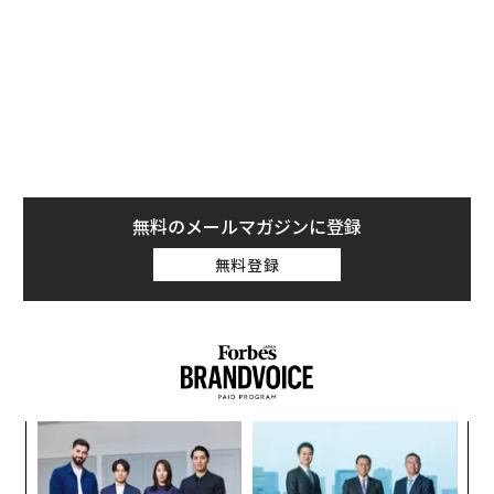
エンタープライズAIには、エージェント層の前にエビデ
ンス層が必要だ。
エージェント層は、レコードの更新、承認の回付、ドキ
ュメントの準備、次のステップの推奨といった「実行
（アクション）」を担う。一方、エビデンス層は、関連
する事実の収集、その出所の追跡、情報源間の矛盾の解
無料のメールマガジンに登録
消、そして人間とソフトウェアの双方に意思決定の信頼
無料登録
できる拠り所を提供するといった「グラウンディング
（根拠付け）」を担う。
エビデンス層がなければ、自動化は当てずっぽうと大差
ない。
業務ワークフローが見た目以上に難しい理由
義す
「
むス
─
コンシューマー向けAIでは、もっともらしい答えでたい
ら
内