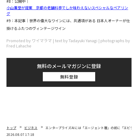
#8：公開中｜
小山薫堂が提案 京都の老舗料亭でしか味わえないスペシャルなペアリン
グ
#9：本記事｜世界の偉大なワインには、共通項がある 日本人オーナーが仕
掛けるふたつのヴィンテージワイン
Promoted by ワイマラマ | text by Tadayuki Yanagi | photographs by
Fred Lahache
無料のメールマガジンに登録
無料登録
トップ
ビジネス
エンタープライズAIには「エージェント層」の前に「エビデン
2026.08.07 17:18