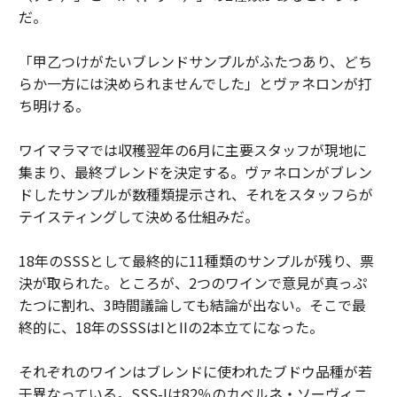
だ。
「甲乙つけがたいブレンドサンプルがふたつあり、どち
らか一方には決められませんでした」とヴァネロンが打
ち明ける。
ワイマラマでは収穫翌年の6月に主要スタッフが現地に
集まり、最終ブレンドを決定する。ヴァネロンがブレン
ドしたサンプルが数種類提示され、それをスタッフらが
テイスティングして決める仕組みだ。
18年のSSSとして最終的に11種類のサンプルが残り、票
決が取られた。ところが、2つのワインで意見が真っぷ
たつに割れ、3時間議論しても結論が出ない。そこで最
終的に、18年のSSSはIとIIの2本立てになった。
それぞれのワインはブレンドに使われたブドウ品種が若
干異なっている。SSS-Iは82％のカベルネ・ソーヴィニ