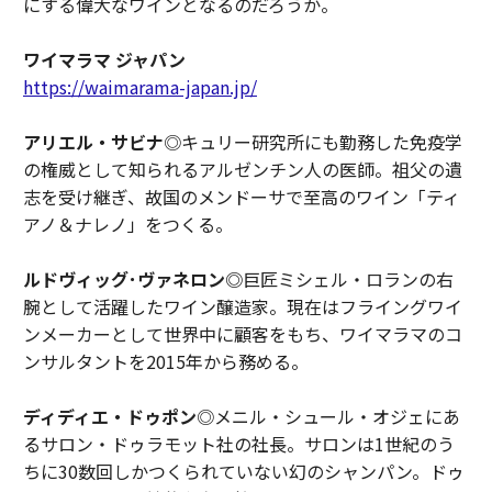
にする偉大なワインとなるのだろうか。
ワイマラマ ジャパン
https://waimarama-japan.jp/
アリエル・サビナ
◎キュリー研究所にも勤務した免疫学
の権威として知られるアルゼンチン人の医師。祖父の遺
志を受け継ぎ、故国のメンドーサで至高のワイン「ティ
アノ＆ナレノ」をつくる。
ルドヴィッグ･ヴァネロン◎
巨匠ミシェル・ロランの右
腕として活躍したワイン醸造家。現在はフライングワイ
ンメーカーとして世界中に顧客をもち、ワイマラマのコ
ンサルタントを2015年から務める。
ディディエ・ドゥポン
◎メニル・シュール・オジェにあ
るサロン・ドゥラモット社の社長。サロンは1世紀のう
ちに30数回しかつくられていない幻のシャンパン。ドゥ