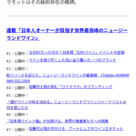
ラモットはその妹的存在の銘柄。
連載「日本人オーナーが目指す世界最高峰のニュージー
ランドワイン」
なぜNYだったのか？日本発「幻のワイン」イベントの全貌
#1：公開中｜
ワインを知り尽くした先に辿り着いた一つのブランド
#2：公開中｜
#3：公開中｜
初リリースを迎えた、ニュージーランドワインの最高峰 Chateau WAIMAR
AMA SSS 2009
佐藤可士和が挑む「ワイマラマ」のブランディング
#4：公開中｜
#5：公開中｜
「畑がワインの味を決める」ニュージーランドでワインジャーナリストは
何を感じたか
#6：公開中｜
「日本発ワイン×鮨」が仕掛ける、世界の美食家たちへの挑戦
佐藤可士和が手がける アートとしてのワインエチケット
#7：公開中｜