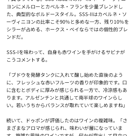
ヨンにメルローとカベルネ・フランを少量ブレンドし
た、典型的なボルドースタイル。SSS-IIはカベルネ・ソ
ーヴィニヨンの比率こそ90％と多めな一方、残り10％を
シラーが占める、ホークス・ベイならではの個性的ブレ
ンドだ。
SSS-Iを味わって、自身も赤ワインを手がけるサビナが
こうコメントする。
「ブドウを発酵タンクに入れて醸し始めた直後のよう
に、フレッシュな赤いフルーツの香りが印象的です。口
に含むとボディに厚みが感じられる一方で、冷涼感もあ
ります。アルゼンチンと共通して南半球のワインらし
い。若いうちからバランスが取れていて楽しめますね」
続いて、ドゥポンが評価したのはワインの複雑味。「さ
まざまなアロマが感じられ、味わいが層になっていま
す。複雑な風味のワインですが、何かが突出して目立つ