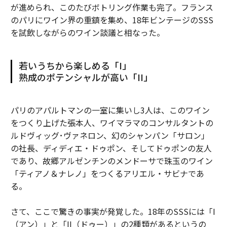
が進められ、このたびボトリング作業も完了。フランス
のパリにワイン界の重鎮を集め、18年ビンテージのSSS
を試飲しながらのワイン談議と相なった。
若いうちから楽しめる「I」
熟成のポテンシャルが高い「II」
パリのアパルトマンの一室に集いし3人は、このワイン
をつくり上げた張本人、ワイマラマのコンサルタントの
ルドヴィッグ･ヴァネロン、幻のシャンパン「サロン」
の社長、ディディエ・ドゥポン、そしてドゥポンの友人
であり、故郷アルゼンチンのメンドーサで珠玉のワイン
「ティアノ＆ナレノ」をつくるアリエル・サビナであ
る。
さて、ここで驚きの事実が発覚した。18年のSSSには「I
（アン）」と「II（ドゥー）」の2種類があるというの