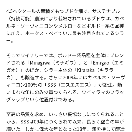
4.5ヘクタールの面積をもつブドウ畑で、サステナブル
（持続可能）農法により栽培されているブドウは、カベ
ルネ・ソーヴィニヨンやメルローなどボルドー系の品種
に加え、ホークス・ベイでいま最も注目されているシラ
ー。
そこでワイナリーでは、ボルドー系品種を主体にブレン
ドされる「Minagiwa（ミナギワ）」と「Emigao（エミ
ガオ）」のほか、シラー主体の「Kiraraka（キララ
カ）」も醸造する。さらに2009年にはカベルネ・ソーヴ
ィニヨン100％の「SSS（エスエスエス）」が誕生。類
いまれな年にのみ少量つくられる、ワイマラマのフラッ
グシップという位置付けである。
至高の品質を求め、いっさい妥協なしにつくられること
から、SSSは09年につくられて以来、長らく空白の年が
続いた。しかし偉大な年となった18年、満を持して醸造