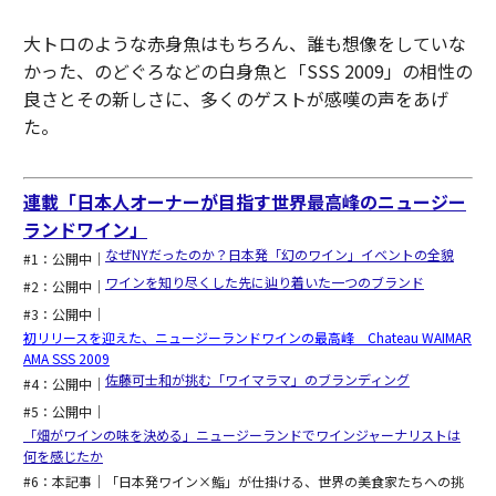
大トロのような赤身魚はもちろん、誰も想像をしていな
かった、のどぐろなどの白身魚と「SSS 2009」の相性の
良さとその新しさに、多くのゲストが感嘆の声をあげ
た。
連載「日本人オーナーが目指す世界最高峰のニュージー
ランドワイン」
なぜNYだったのか？日本発「幻のワイン」イベントの全貌
#1：公開中｜
ワインを知り尽くした先に辿り着いた一つのブランド
#2：公開中｜
#3：公開中｜
初リリースを迎えた、ニュージーランドワインの最高峰 Chateau WAIMAR
AMA SSS 2009
佐藤可士和が挑む「ワイマラマ」のブランディング
#4：公開中｜
#5：公開中｜
「畑がワインの味を決める」ニュージーランドでワインジャーナリストは
何を感じたか
#6：本記事｜「日本発ワイン×鮨」が仕掛ける、世界の美食家たちへの挑