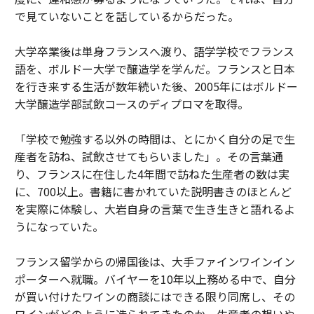
で見ていないことを話しているからだった。
大学卒業後は単身フランスへ渡り、語学学校でフランス
語を、ボルドー大学で醸造学を学んだ。フランスと日本
を行き来する生活が数年続いた後、2005年にはボルドー
大学醸造学部試飲コースのディプロマを取得。
「学校で勉強する以外の時間は、とにかく自分の足で生
産者を訪ね、試飲させてもらいました」。その言葉通
り、フランスに在住した4年間で訪ねた生産者の数は実
に、700以上。書籍に書かれていた説明書きのほとんど
を実際に体験し、大岩自身の言葉で生き生きと語れるよ
うになっていた。
フランス留学からの帰国後は、大手ファインワインイン
ポーターへ就職。バイヤーを10年以上務める中で、自分
が買い付けたワインの商談にはできる限り同席し、その
ワインがどのように造られてきたのか、生産者の想いや