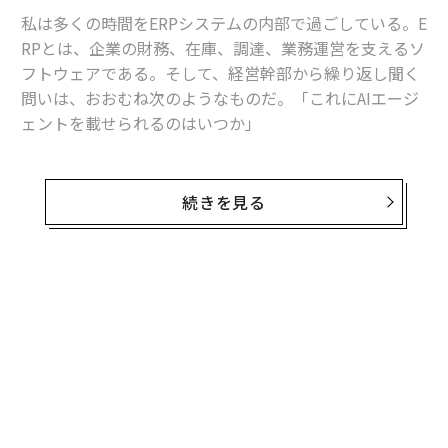
私は多くの時間をERPシステムの内部で過ごしている。E
RPとは、企業の財務、在庫、調達、業務運営を支えるソ
フトウェアである。そして、経営幹部から繰り返し聞く
問いは、おおむね次のようなものだ。「これにAIエージ
ェントを載せられるのはいつか」
これは最初に問うべき問いではない。
続きを見る
エージェントが有用ではないからではない。有用であ
る。仕訳を起案し、発注書を準備し、例外処理を回付で
きるソフトウェアは、バックオフィス部門の働き方を変
え得る。しかし、業務オペレーションにおいては、行動
できる能力よりも、その行動がなぜ正しかったのかを証
明できる能力の方が重要である。
エンタープライズAIには、エージェント層の前にエビデ
ンス層が必要だ。