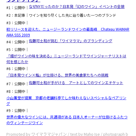
なぜNYだったのか？日本発「幻のワイン」イベントの全貌
#1：公開中｜
#2：本記事｜ワインを知り尽くした先に辿り着いた一つのブランド
#3：公開中｜
初リリースを迎えた、ニュージーランドワインの最高峰 Chateau WAIMAR
AMA SSS 2009
佐藤可士和が挑む「ワイマラマ」のブランディング
#4：公開中｜
#5：公開中｜
「畑がワインの味を決める」ニュージーランドでワインジャーナリストは
何を感じたか
#6：公開中｜
「日本発ワイン×鮨」が仕掛ける、世界の美食家たちへの挑戦
佐藤可士和が手がける アートとしてのワインエチケット
#7：公開中｜
#8：公開中｜
小山薫堂が提案 京都の老舗料亭でしか味わえないスペシャルなペアリン
グ
#9：公開中｜
世界の偉大なワインには、共通項がある 日本人オーナーが仕掛けるふたつ
のヴィンテージワイン
Promoted by ワイマラマジャパン / text by Maho Ise / photograph b