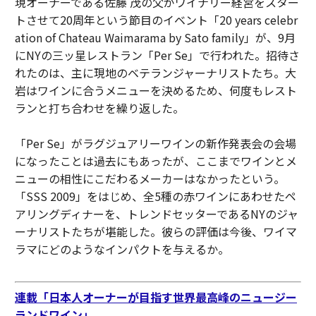
現オーナーである佐藤 茂の父がワイナリー経営をスター
トさせて20周年という節目のイベント「20 years celebr
ation of Chateau Waimarama by Sato family」が、9月
にNYの三ッ星レストラン「Per Se」で行われた。招待さ
れたのは、主に現地のベテランジャーナリストたち。大
岩はワインに合うメニューを決めるため、何度もレスト
ランと打ち合わせを繰り返した。
「Per Se」がラグジュアリーワインの新作発表会の会場
になったことは過去にもあったが、ここまでワインとメ
ニューの相性にこだわるメーカーはなかったという。
「SSS 2009」をはじめ、全5種の赤ワインにあわせたペ
アリングディナーを、トレンドセッターであるNYのジャ
ーナリストたちが堪能した。彼らの評価は今後、ワイマ
ラマにどのようなインパクトを与えるか。
連載「日本人オーナーが目指す世界最高峰のニュージー
ランドワイン」