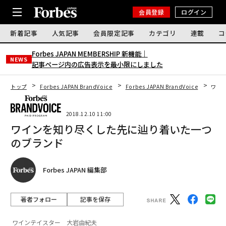
会員登録
ログイン
新着記事
人気記事
会員限定記事
カテゴリ
連載
コ
Forbes JAPAN MEMBERSHIP 新機能｜
NEWS
記事ページ内の広告表示を最小限にしました
トップ
Forbes JAPAN BrandVoice
Forbes JAPAN BrandVoice
ワイ
2018.12.10 11:00
ワインを知り尽くした先に辿り着いた一つ
のブランド
Forbes JAPAN 編集部
著者フォロー
記事を保存
ワインテイスター 大岩由紀夫