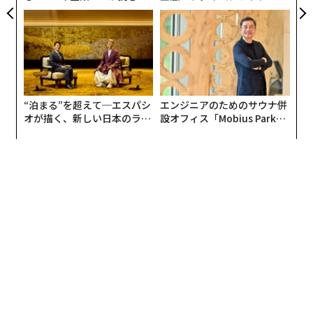
は、請求書、発注書、受領書、特別条件を含む契約書、
モークレスな未来
個別化」の核心 【MUFG×ウ
ェルスナビ×PwC】
承認メール、そして6カ月前に誰かがERPに残したメモに
分散しているかもしれない。日々の業務では、買掛金担
当者は、これらの記録が食い違ったときにどの情報源を
信頼すべきかを把握している可能性が高い。発注書の価
格は正しいが、請求書の数量は一部分納を反映している
“泊まる”を超えて─エスパシ
エンジニアのためのサウナ併
ことを知っている。この仕入先は必ず3日後に訂正版の
オが描く、新しい日本のラグ
設オフィス「Mobius Park」
請求書を送ってくることも知っている。
ジュアリー（中編）
がオープン──タマディック
が健康経営を徹底する理由
AIシステムは、その文脈を提供するためのインフラを誰
かが構築しない限り、そうした背景を持ち合わせない。
エビデンス層は、あらゆる業務ワークフローの根底にあ
る次のような問いに答えるものだ。この項目において、
どのシステムが「真実のソース」となるのか。データが
最後に更新されたのはいつか。誰がどの権限に基づいて
例外を承認したのか。このワークフローが前回実行され
て以降、何が変わったのか。