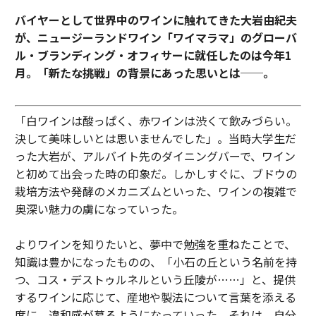
バイヤーとして世界中のワインに触れてきた大岩由紀夫
が、ニュージーランドワイン「ワイマラマ」のグローバ
ル・ブランディング・オフィサーに就任したのは今年1
月。「新たな挑戦」の背景にあった思いとは──。
「白ワインは酸っぱく、赤ワインは渋くて飲みづらい。
決して美味しいとは思いませんでした」。当時大学生だ
った大岩が、アルバイト先のダイニングバーで、ワイン
と初めて出会った時の印象だ。しかしすぐに、ブドウの
栽培方法や発酵のメカニズムといった、ワインの複雑で
奥深い魅力の虜になっていった。
よりワインを知りたいと、夢中で勉強を重ねたことで、
知識は豊かになったものの、「小石の丘という名前を持
つ、コス・デストゥルネルという丘陵が……」と、提供
するワインに応じて、産地や製法について言葉を添える
度に、違和感が募るようになっていった。それは、自分