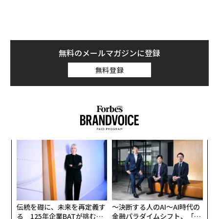
エージェント層は、レコードの更新、承認の回付、ドキ
ュメントの準備、次のステップの推奨といった「実行
（アクション）」を担う。一方、エビデンス層は、関連
する事実の収集、その出所の追跡、情報源間の矛盾の解
無料のメールマガジンに登録
消、そして人間とソフトウェアの双方に意思決定の信頼
無料登録
できる拠り所を提供するといった「グラウンディング
（根拠付け）」を担う。
エビデンス層がなければ、自動化は当てずっぽうと大差
ない。
業務ワークフローが見た目以上に難しい理由
スパ
〈7
のラ
ャ
コンシューマー向けAIでは、もっともらしい答えでたい
ト
目
リア
てい事足りる。だがエンタープライズAIでは、もっとも
の
UM
らしい答えが破滅的な結果を招くこともある。
ン
伝統を礎に、未来を再定義す
〜決断する人のAI〜AI時代の
日常的な仕入先への支払いを例に取ろう。関連する事実
る 125年企業BATが挑むス
金融パラダイムシフト、「超