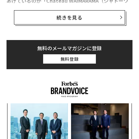
あげているのが「Chateau WAIMARAMA（シャトーワ
イマラマ）」だ。
続きを見る
ニュージーランド産ワインであるにも関わらず、新作発
表の初のイベントの場所はニューヨーク。ニューヨーク
に何か縁があるのかといえばそうではなく、オーナーは
日本人だ。
このワインブランドの狙いを探りに、9月に
無料のメールマガジンに登録
開催されたパーティに出席した。
無料登録
観光客で賑わうタイムズスクエアから北西へ17ブロッ
ク。目の前にセントラルパークを臨むコロンバスサーク
ルの三ッ星レストラン「Per Se（パーセ）」でワイマラ
マの初めてのイベント「20 year celebration of Chateau
Waimarama by Sato family」は行われた。
パ
技
無
レストランに集まったのは、ブルームバーグやニューヨ
「
防
─
ーク・タイムズをはじめとするNYのベテランジャーナリ
ら
ストたち。ドレスアップした約60名のプレス関係者がそ