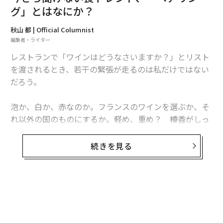
グ」とはなにか？
秋山 都 | Official Columnist
編集者・ライター
レストランで「ワインはどうなさいますか？」とリスト
を渡されるとき、若干の緊張が走るのは私だけではない
だろう。
泡か、白か、赤なのか。フランスのワインを選ぶか、そ
れ以外の国のものにするか。軽め、重め？ 樽香がしっ
ワイマラマのブドウ畑は4.5ヘクタール。剪定、収穫までが全て手作業で行われる。
かり効いたタイプ、それとも果実味豊かでフレッシュな
ワイナリーが密集する地としてその名を知られるニュー
もの？
続きを見る
ジーランドのホークス・ベイは、温暖な北島。「SSS 20
09」はここで太陽をたっぷり浴びて育ったカベルネ・ソ
なんとなくの好みはあるものの、それを言語化するのは
ーヴィニヨンを100%使用した。
面倒くさいし、第一ヘタなことを口にしてバカにされて
はかなわない。結局「このくらいの値段で」とリスト内
16ヵ月のオーク樽熟成を経た6樽、1768本のうち240本
の価格を指差し、「なんかおいしいもの選んでくださ
が11月から販売されることになる。注文方法は、ワイマ
い」とおまかせするはめになる。もちろん「餅は餅屋」