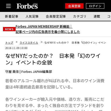
会員登録
ログイン
新着記事
人気記事
会員限定記事
カテゴリ
連載
コ
Forbes JAPAN MEMBERSHIP 新機能｜
NEWS
記事ページ内の広告表示を最小限にしました
トップ
ライフスタイル
なぜNYだったのか？ 日本発「幻のワイン」イベント
2018.11.09 10:00
なぜNYだったのか？ 日本発「幻のワイ
ン」イベントの全貌
守屋 美佳 | Forbes JAPAN編集部
若者のアルコール離れが叫ばれる中、日本のワイン消費
量は4年連続過去最高を記録している。
各ワインメーカーが輸入元や価格、造り方、販売にこだ
わりを見せる中、まったく独自の方法でブランドを創り