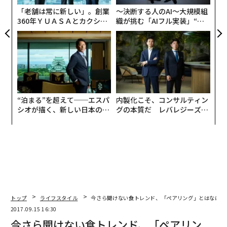
れぞれテーブル席につき、19時にディナーが始まった。
「老舗は常に新しい」。創業
〜決断する人のAI〜大規模組
360年ＹＵＡＳＡとカクシン
織が挑む「AIフル実装」“使
CEO田尻望が語る、AIを超え
う”企業から“動く”企業へ【N
提供されたワインは、「Minagiwa 2016」「Minagiwa 2
る人の価値
TTドコモビジネス×PwC】
009」「Kiraraka 2009」「SSS 2009」「Cabernet Sauvi
gnon 1998」、5種の赤ワイン。
中でも目玉の「SSS 2009（エスエスエス 2009）」は今
回のイベントで初のお披露目となった。
“泊まる”を超えて──エスパ
内製化こそ、コンサルティン
シオが描く、新しい日本のラ
グの本質だ レバレジーズが
グジュアリー（前編）
実践する、次世代ファームの
「Sato’S Special」の略で「SSS」。シャトー・ワイマ
全貌
ラマのオーナーであり、「エイブル&パートナーズ」代
表の佐藤 茂がセレクトしたブドウから造られた文字通り
スペシャルな1本だ。
トップ
ライフスタイル
今さら聞けない食トレンド、「ペアリング」とはなにか
2017.09.15 16:30
今さら聞けない食トレンド、「ペアリン