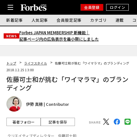
会員登録
ログイン
新着記事
人気記事
会員限定記事
カテゴリ
連載
コ
Forbes JAPAN MEMBERSHIP 新機能｜
NEWS
記事ページ内の広告表示を最小限にしました
トップ
ライフスタイル
佐藤可士和が挑む「ワイマラマ」のブランディング
2018.12.25 13:00
佐藤可士和が挑む「ワイマラマ」のブラン
ディング
伊勢 真穂 | Contributor
著者フォロー
記事を保存
クリエイティブディレクター 佐藤可士和