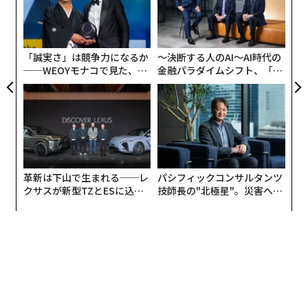
なく
目
由
Ja
の
er」
ン
「誠実さ」は競争力になるか
〜決断する人のAI〜AI時代の
──WEOYモナコで見た、く
金融パラダイムシフト、「超
ら寿司の経営哲学
個別化」の核心 【MUFG×ウ
ェルスナビ×PwC】
革新は下山で生まれる──レ
パシフィックコンサルタンツ
クサスが新型TZとESに込め
技師長の"北極星"。災害への
た「DISCOVER」の哲学
無力感を乗り越え見つけた、
防災一筋20年の答え