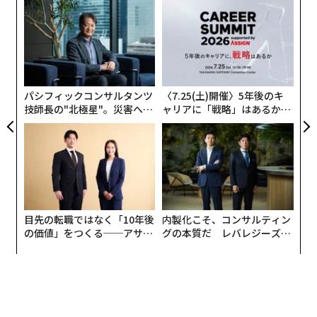
代の
〜
士のアクションフィギュア「メジャー・マット・メイソ
「超
織
ン」などが大流行していた。
×ウ
う
小1
「
T
にし
左右
半世紀後の今も、エステスは存在しているのだろうか。
T
そう思って調べると、答えはイエスだった。しかも、成
日
パシフィックコンサルタンツ
〈7.25(土)開催〉5年後のキ
長を続ける業界に対応するように、同社が提供する宇宙
技師長の"北極星"。災害への
ャリアに「戦略」はあるか。
機のラインナップは大幅に拡充されていた。スペースシ
無力感を乗り越え見つけた、
トップエグゼクティブのキャ
ャトルやスペースXの「ファルコン9」、さらにはブルー
防災一筋20年の答え
リアに触れる1日│CAREER S
UMMIT 2026
オリジンの弾道飛行型宇宙旅行機「ニューシェパード」
のスケールモデルまで揃っている。（以下のリンクから
エステスのウェブサイトをチェックしてみてほしい。）
目先の転職ではなく「10年後
内製化こそ、コンサルティン
記憶では、週末になると、打ち上げ装置を設置するため
の価値」をつくる──アサイ
グの本質だ レバレジーズが
に広い空き地を探した。赤いプラスチック製の発射台が
ンの長期伴走型支援とは
実践する、次世代ファームの
あり、その側面にはガイドワイヤーが伸びていた。ロケ
全貌
ットは円形の金属製ブラストプレートの上に慎重に置か
れ、小さなエンジンノズルにニクロム線を丁寧に挿入し
た。