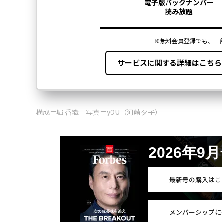
構成＝堀 香織 写真＝yOU（河崎夕子）
2026年9
最新号の購入はこ
メンバーシップに