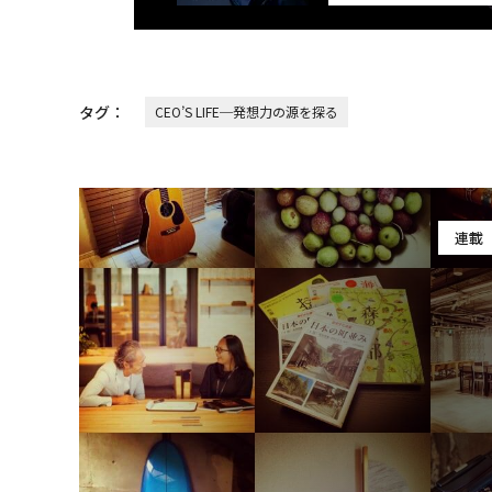
タグ：
CEO’S LIFE─発想力の源を探る
連載