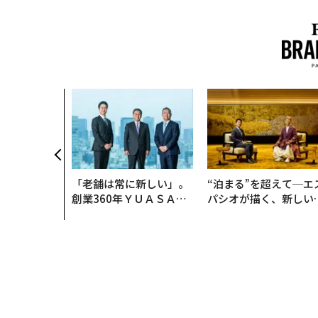
「老舗は常に新しい」。
“泊まる”を超えて─エ
創業360年ＹＵＡＳＡと
パシオが描く、新しい
カクシンCEO田尻望が語
本のラグジュアリー（
る、AIを超える人の価値
編）