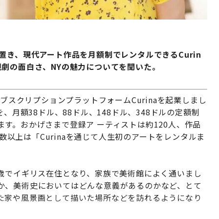
置き、現代アート作品を月額制でレンタルできるCurin
観劇の面白さ、NYの魅力についてを聞いた。
サブスクリプションプラットフォームCurinaを起業しまし
、月額38ドル、88ドル、148ドル、348ドルの定額制
す。おかげさまで登録ア ーティストは約120人、作品
半数以上は「Curinaを通じて人生初のアートをレンタルま
1歳でイギリス在住となり、家族で美術館によく通いまし
か、美術史においてはどんな意義があるのかなど、とて
た家や風景画として描いた場所などを訪れるようになり