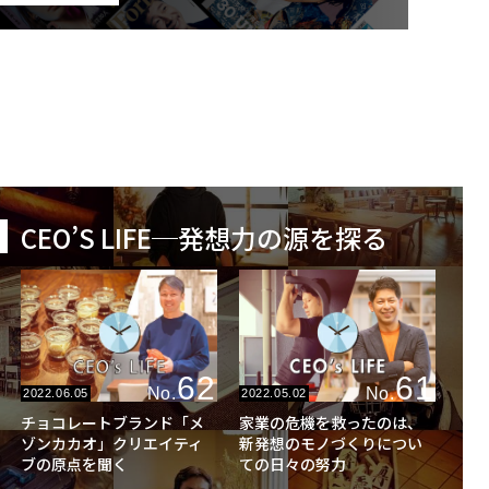
CEO’S LIFE─発想力の源を探る
62
61
No.
No.
2022.06.05
2022.05.02
チョコレートブランド「メ
家業の危機を救ったのは、
ゾンカカオ」クリエイティ
新発想のモノづくりについ
ブの原点を聞く
ての日々の努力