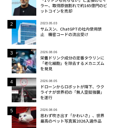
ラー、取得原価割れで約165億円のビ
ットコインを売却
2023.05.03
サムスン、ChatGPTの社内使用禁
止 機密コードの流出受け
2026.08.06
栄養ドリンク成分の定番タウリンに
「老化細胞」を除去するメカニズム
を発見
2026.08.05
ドローンからロボットが降下、ウク
ライナが世界初の「無人空挺強襲」
を遂行
2026.08.06
思わず吹き出す「かわいさ」、世界
最高のペット写真賞2026入選作品