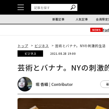
新着記事
人気記事
会員限定
Fo
NEWS
トップ
ビジネス
芸術とバナナ。NYの刺激的生活
ビジネス
2021.08.28 19:00
芸術とバナナ。NYの刺激
堀 香織 | Contributor
著