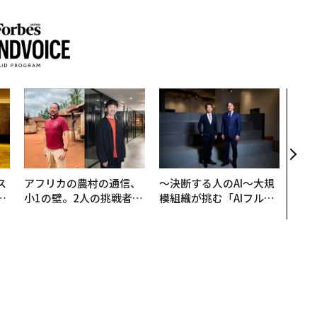
伝統
義す
が挑
来
ス
アフリカの農村の通信、
〜決断する人のAI〜大規
日
小1の壁。2人の挑戦者が
模組織が挑む「AIフル実
中
手にした「次なる武器」
装」“使う”企業から“動
く”企業へ【NTTドコモ
ビジネス×PwC】