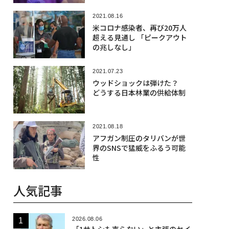
2021.08.16
米コロナ感染者、再び20万人
超える見通し 「ピークアウト
の兆しなし」
2021.07.23
ウッドショックは弾けた？
どうする日本林業の供給体制
2021.08.18
アフガン制圧のタリバンが世
界のSNSで猛威をふるう可能
性
人気記事
2026.08.06
「1サトシも売らない」と主張のセイ