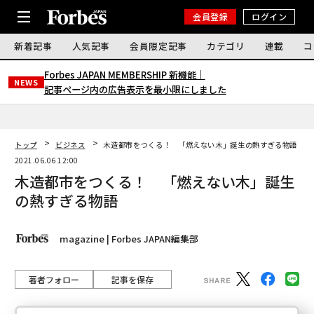
会員登録
ログイン
新着記事
人気記事
会員限定記事
カテゴリ
連載
コ
Forbes JAPAN MEMBERSHIP 新機能｜
NEWS
記事ページ内の広告表示を最小限にしました
トップ
ビジネス
木造都市をつくる！ 「燃えない木」誕生の熱すぎる物語
2021.06.06 12:00
木造都市をつくる！ 「燃えない木」誕生
の熱すぎる物語
magazine | Forbes JAPAN編集部
著者フォロー
記事を保存