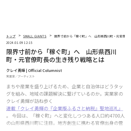
トップ
SMALL GIANTS
限界寸前から「稼ぐ町」へ 山形県西川町・元官僚町
2024.01.09 12:15
限界寸前から「稼ぐ町」へ 山形県西川
町・元官僚町長の生き残り戦略とは
クレイ勇輝 | Official Columnist
実業家／アーティスト
まちや産業を盛り上げるため、企業と自治体はどうタッ
グを組み、地域の課題解決に繋げているのか。実業家の
クレイ勇輝が訪ね歩く
連載「クレイ勇輝の『企業版ふるさと納税』聖地巡礼」
。 今回は、「稼ぐ町」へと変化しつつある人口約4700人
の山形県西川町に注目。地方創生に携わる官僚出身の菅
野大志町長は、町長に就任した2022年度の企業版ふるさ