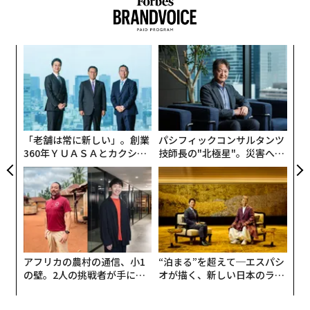
ィン
エ
ズが
設オ
ムの
が
〈7
が
ャ
ト
リア
「老舗は常に新しい」。創業
パシフィックコンサルタンツ
UM
360年ＹＵＡＳＡとカクシン
技師長の"北極星"。災害への
CEO田尻望が語る、AIを超え
無力感を乗り越え見つけた、
る人の価値
防災一筋20年の答え
アフリカの農村の通信、小1
“泊まる”を超えて─エスパシ
の壁。2人の挑戦者が手にし
オが描く、新しい日本のラグ
た「次なる武器」
ジュアリー（中編）