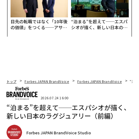
目先の転職ではなく「10年後
“泊まる”を超えて──エスパ
の価値」をつくる──アサイ
シオが描く、新しい日本のラ
ンの長期伴走型支援とは
グジュアリー（前編）
トップ
Forbes JAPAN BrandVoice
Forbes JAPAN BrandVoice
“泊
2026.07.24 16:00
“泊まる”を超えて──エスパシオが描く、
新しい日本のラグジュアリー（前編）
Forbes JAPAN BrandVoice Studio