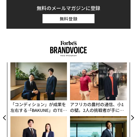
無料のメールマガジンに登録
無料登録
ンツ
伝
への
る
た、
モ
なく
「
Ja
─
er」
ら
「コンディション」が成果を
アフリカの農村の通信、小1
左右する――「BAKUNE」のTEN
の壁。2人の挑戦者が手にし
TIALが支える「挑戦者の明
た「次なる武器」
日」