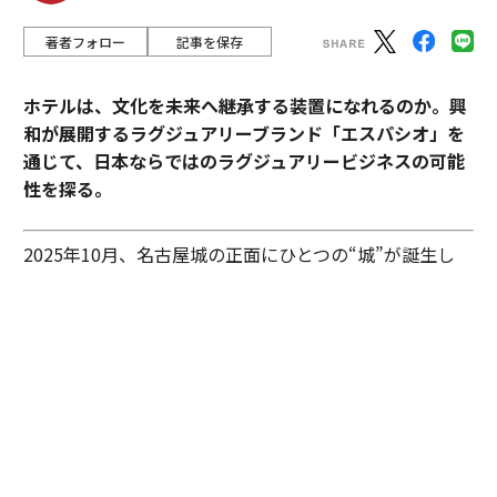
著者フォロー
記事を保存
ホテルは、文化を未来へ継承する装置になれるのか。興
和が展開するラグジュアリーブランド「エスパシオ」を
通じて、日本ならではのラグジュアリービジネスの可能
性を探る。
2025年10月、名古屋城の正面にひとつの“城”が誕生し
た。あの有名な金のシャチホコこそ冠してはいないが、
石組みの壁の上に、御殿風の建築が積み重ねられたさま
はまさに現代の城。長年、名古屋城を“金城”と呼び親し
んできた名古屋の人々も少なからず驚いたに違いない。
その“城”とは、「エスパシオ ナゴヤキャッスル」。大手
総合商社であり、医薬品・光学機器メーカーとしても知
られる興和が手がけたラグジュアリーホテルだ。