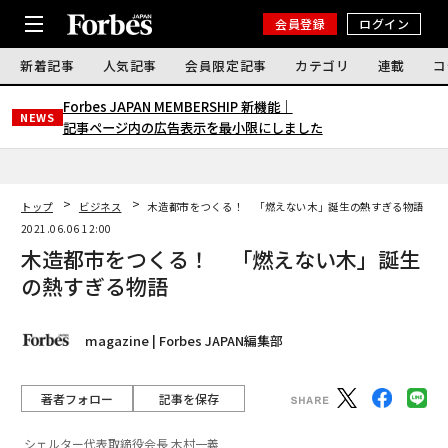
会員登録
ログイン
新着記事
人気記事
会員限定記事
カテゴリ
連載
コ
Forbes JAPAN MEMBERSHIP 新機能｜
NEWS
記事ページ内の広告表示を最小限にしました
トップ
ビジネス
木造都市をつくる！ 「燃えない木」誕生の熱すぎる物語
2021.06.06 12:00
木造都市をつくる！ 「燃えない木」誕生
の熱すぎる物語
magazine | Forbes JAPAN編集部
著者フォロー
記事を保存
シェルター代表取締役会長 木村一義