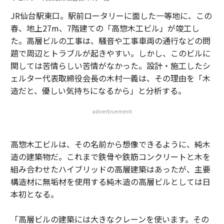
JR仙台駅東口。駅前ロータリーに面した一等地に、この
春、地上27m、7階建ての「高惣木工ビル」が竣工し
た。高層ビルの工事は、騒音や工事車両の通行などの問
題で周辺とトラブルが起きやすい。しかし、このビルに
関しては苦情らしい苦情がなかった。設計・施工したシ
ェルター代表取締役会長の木村一義は、その理由を「木
造だと、優しい気持ちになるから」と分析する。
advertisement
高惣木工ビルは、その名前から想像できるように、純木
造の建築物だ。これまで鉄骨や鉄筋コンクリートと木を
組み合わせたハイブリッドの高層建築はあったが、主要
構造材に無垢材を使用する純木造の高層ビルとしては日
本初となる。
「高層ビルの建築には大きなクレーンを使います。その