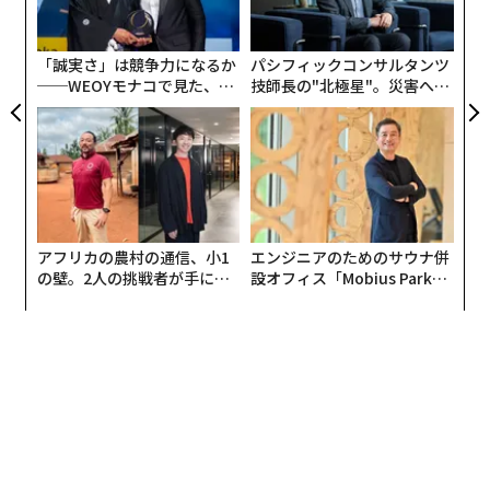
ク
米を一緒に食べられるほうがおいしく感じてもらうこと
た「
ができます」
「誠実さ」は競争力になるか
パシフィックコンサルタンツ
──WEOYモナコで見た、く
技師長の"北極星"。災害への
「それと、並べた時の彩りの豊かさ。日本のコンビニで
ら寿司の経営哲学
無力感を乗り越え見つけた、
売られている工場生産のおむすびは、具が見えず、ラッ
防災一筋20年の答え
ピングに鮭やツナマヨなどと書かれていますが、シンガ
ポールでは、具が見えないとおいしそうだと思ってもら
えないのです」
アフリカの農村の通信、小1
エンジニアのためのサウナ併
他にも、タイ料理のガパオ風のおむすび、パクチーをト
の壁。2人の挑戦者が手にし
設オフィス「Mobius Park」
ッピングしたシンガポールチキンライスのおむすびな
た「次なる武器」
がオープン──タマディック
ど、“アジアンフードのおむすび化”という試みも。同社
が健康経営を徹底する理由
で使用している日本の契約農家の米は、和風だけでなく
エスニックの具も受け止めているようだ。
同社は現在シンガポールで5店舗とデリバリー事業を展
開し、アメリカでも2店舗を展開している。