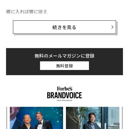
郷に入れば郷に従え
2014年7月に、シンガポール初のおむすび専門店として
続きを見る
オープンしたのは「SAMURICE」。日本産の米を使った
同店のおむすびは、おむすびの中に具を入れるだけでな
く、上にも具がたっぷり盛られている。
無料のメールマガジンに登録
これには、シンガポールならではの理由があるのだと運
無料登録
営会社SAMURAI FOOD代表の長山哲也さんが言う。
「東京で修行させていただいたおむすび屋『ぼんたぼん
た』の手むすびを踏襲しているのですが、おむすびの中
身だけでなく、トッピングとして具をたくさん盛ってい
るのが、現地の食習慣にも合っているのだと思います。
模組
内
日本人がおむすびの一口目に“お米と海苔だけ”でもおい
“使
グ
しく感じるのとは違い、シンガポール人は普段お米にさ
【N
実
革
まざまなおかずをかけて食べるため、一口目から具とお
C】
全