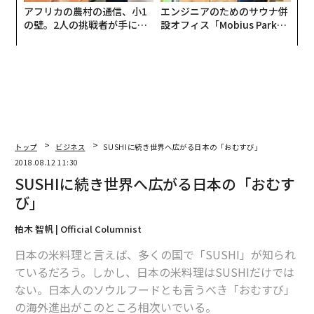
アフリカの農村の通信、小1
エンジニアのためのサウナ併
の壁。2人の挑戦者が手にし
設オフィス「Mobius Park」
た「次なる武器」
がオープン──タマディック
が健康経営を徹底する理由
トップ
ビジネス
SUSHIに続き世界へ広がる日本の「おむすび」
2018.08.12 11:30
SUSHIに続き世界へ広がる日本の「おむす
び」
柏木 智帆 | Official Columnist
日本の米料理と言えば、多くの国で「SUSHI」が知られ
ているだろう。しかし、日本の米料理はSUSHIだけでは
ない。日本人のソウルフードとも言うべき「おむすび」
の海外進出がこのところ相次いでいる。