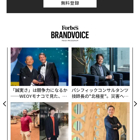
無料登録
模組
内
“使
グ
【N
実
革
C】
全
ク
た「
「誠実さ」は競争力になるか
パシフィックコンサルタンツ
──WEOYモナコで見た、く
技師長の"北極星"。災害への
ら寿司の経営哲学
無力感を乗り越え見つけた、
防災一筋20年の答え