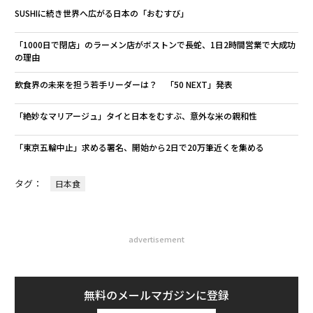
SUSHIに続き世界へ広がる日本の「おむすび」
「1000日で閉店」のラーメン店がボストンで長蛇、1日2時間営業で大成功
の理由
飲食界の未来を担う若手リーダーは？ 「50 NEXT」発表
「絶妙なマリアージュ」タイと日本をむすぶ、意外な米の親和性
「東京五輪中止」求める署名、開始から2日で20万筆近くを集める
タグ：
日本食
advertisement
無料のメールマガジンに登録