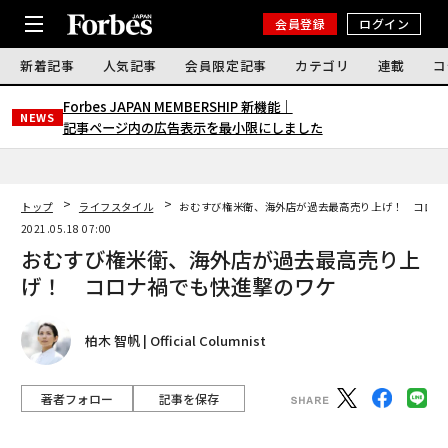
会員登録
ログイン
新着記事
人気記事
会員限定記事
カテゴリ
連載
コ
Forbes JAPAN MEMBERSHIP 新機能｜
NEWS
記事ページ内の広告表示を最小限にしました
トップ
ライフスタイル
おむすび権米衛、海外店が過去最高売り上げ！ コロナ
2021.05.18 07:00
おむすび権米衛、海外店が過去最高売り上
げ！ コロナ禍でも快進撃のワケ
柏木 智帆 | Official Columnist
著者フォロー
記事を保存