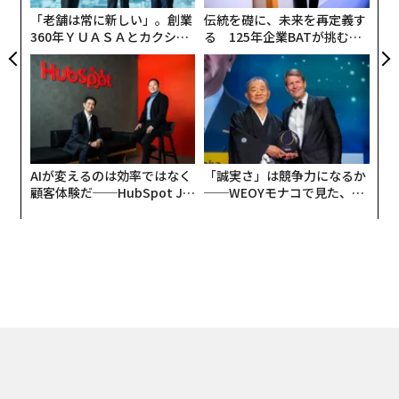
「老舗は常に新しい」。創業
伝統を礎に、未来を再定義す
360年ＹＵＡＳＡとカクシン
る 125年企業BATが挑むス
CEO田尻望が語る、AIを超え
モークレスな未来
る人の価値
AIが変えるのは効率ではなく
「誠実さ」は競争力になるか
顧客体験だ──HubSpot Ja
──WEOYモナコで見た、く
panが語る「Grow Better」
ら寿司の経営哲学
な組織のつくり方
トップ
ビジネス
リード・ヘイスティングスが「ネットフリックス」を世界的企
2020.03.20 11:30