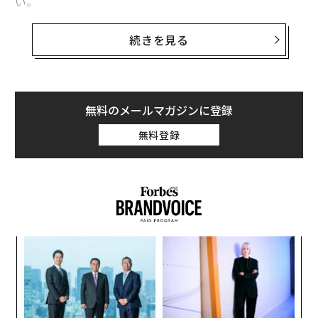
い。
NYTの第1四半期の純利益は、前年同期の3290万ドル（1
続きを見る
株あたり20セント）に比べて25％増の4110万ドル（1株
当たり24セント）に上昇した。売上高は約7％増の4億73
00万ドルで、特殊要因を除いた1株利益は26セントだっ
た。ウォールストリートのアナリストは、4億6330万ド
無料のメールマガジンに登録
ルの売上に対して14セントの1株利益を予想していた
無料登録
が、今回の結果はそれを上回るものだ。
NYTのプリント版およびデジタル版の有料サブスクリプ
ション会員は、4月30日時点で780万人を超えており、そ
のうち500万人以上がデジタル版の購読者だった。第1四
半期に同社が新規に獲得したデジタル版の購読者数は30
模組
パ
万1000人だった。
“使
技
【N
無
“
C】
防
シ
グ