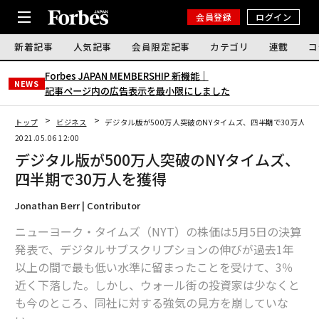
会員登録
ログイン
新着記事
人気記事
会員限定記事
カテゴリ
連載
コ
Forbes JAPAN MEMBERSHIP 新機能｜
NEWS
記事ページ内の広告表示を最小限にしました
トップ
ビジネス
デジタル版が500万人突破のNYタイムズ、四半期で30万人を
2021.05.06 12:00
デジタル版が500万人突破のNYタイムズ、
四半期で30万人を獲得
Jonathan Berr | Contributor
ニューヨーク・タイムズ（NYT）の株価は5月5日の決算
発表で、デジタルサブスクリプションの伸びが過去1年
以上の間で最も低い水準に留まったことを受けて、3％
近く下落した。しかし、ウォール街の投資家は少なくと
も今のところ、同社に対する強気の見方を崩していな