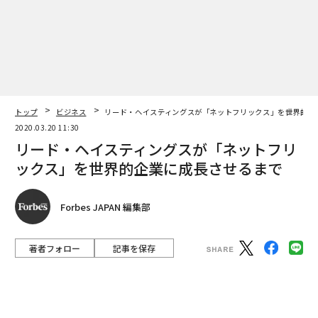
リード・ヘイスティングスが「ネットフリ
ックス」を世界的企業に成長させるまで
編集＝上田裕資
Forbes JAPAN 編集部
著者フォロー
記事を保存
2026年9月号発売中
ネットフリックスCEOのリード・ヘイスティングス（Getty Images）
最新号の購入はこちらから
1億5000万人超のユーザーを抱える動画配信サービス
「ネットフリックス」の共同創業者、CEOのリード・ヘ
イスティングス。
メンバーシップに登録する
ヘイスティングスの功績を、ネットフリックスの軌跡と
ともに辿る。
関連記事
ネットフリックス創業者リード・ヘイスティン