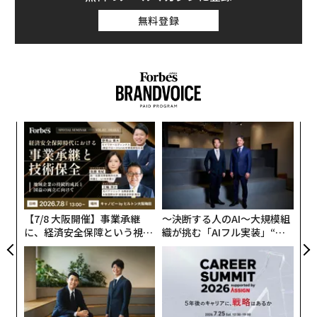
無料登録
伝
る
モ
“
シ
グ
【7/8 大阪開催】事業承継
〜決断する人のAI〜大規模組
に、経済安全保障という視点
織が挑む「AIフル実装」“使
が加わるとき──経営者が問
う”企業から“動く”企業へ【N
われる新たな判断軸
TTドコモビジネス×PwC】