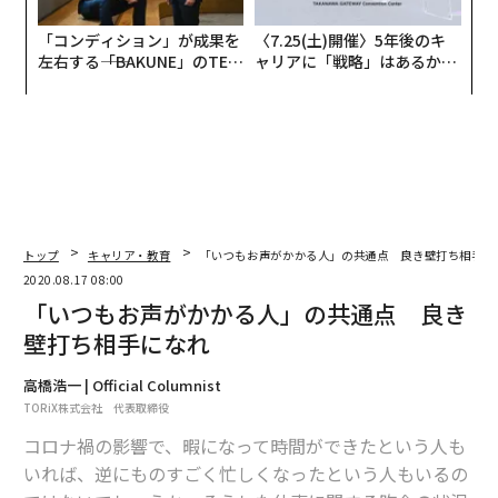
「コンディション」が成果を
〈7.25(土)開催〉5年後のキ
左右する――「BAKUNE」のTEN
ャリアに「戦略」はあるか。
TIALが支える「挑戦者の明
トップエグゼクティブのキャ
日」
リアに触れる1日│CAREER S
UMMIT 2026
トップ
キャリア・教育
「いつもお声がかかる人」の共通点 良き壁打ち相手に
2020.08.17 08:00
「いつもお声がかかる人」の共通点 良き
壁打ち相手になれ
高橋浩一 | Official Columnist
TORiX株式会社 代表取締役
コロナ禍の影響で、暇になって時間ができたという人も
いれば、逆にものすごく忙しくなったという人もいるの