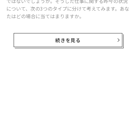
ではないでしょうか。そうした仕事に関する昨今の状況
について、次の3つのタイプに分けて考えてみます。あな
たはどの場合に当てはまりますか。
1. 仕事が減り、暇になって時間ができた
2. 振り回される仕事で忙しくなった
続きを見る
3. 面白い企画やプロジェクトで忙しくなった
1.の人たちの間では、在宅勤務が始まった頃には、一
時、Zoom飲みなどが流行りました。これまでの激務か
無料のメールマガジンに登録
ら解放されたタイミングで、リフレッシュするのは悪い
無料登録
ことではないと思います。
その一方で、世の中全体では、本格的な不況に向けて雇
用調整の動きも始まっています。仕事がなくなって時間
ができたといっても、職場における居場所やあるいは働
き口がなくなってしまうのではという不安も、1.の人た
伝
ちは抱えているのではないかと思います。
る