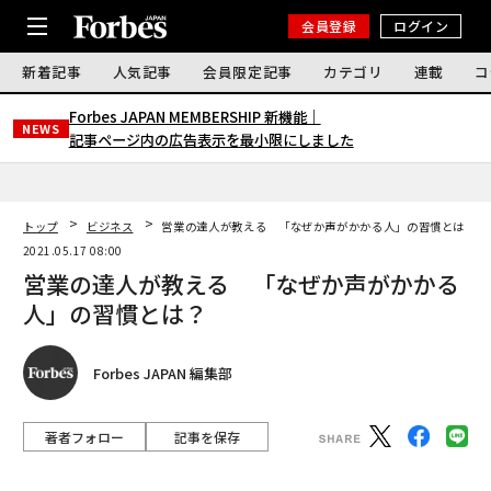
会員登録
ログイン
新着記事
人気記事
会員限定記事
カテゴリ
連載
コ
Forbes JAPAN MEMBERSHIP 新機能｜
NEWS
記事ページ内の広告表示を最小限にしました
トップ
ビジネス
営業の達人が教える 「なぜか声がかかる人」の習慣とは？
2021.05.17 08:00
営業の達人が教える 「なぜか声がかかる
人」の習慣とは？
Forbes JAPAN 編集部
著者フォロー
記事を保存