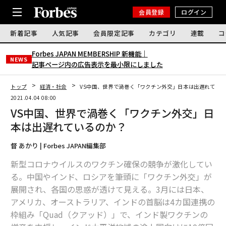
会員登録
ログイン
新着記事
人気記事
会員限定記事
カテゴリ
連載
コ
Forbes JAPAN MEMBERSHIP 新機能｜
NEWS
記事ページ内の広告表示を最小限にしました
トップ
経済・社会
VS中国、世界で渦巻く「ワクチン外交」日本は出遅れてい
2021.04.04 08:00
VS中国、世界で渦巻く「ワクチン外交」日
本は出遅れているのか？
督 あかり | Forbes JAPAN編集部
新型コロナウイルスのワクチン確保の競争が激化してい
る。中国やインド、ロシアを筆頭に「ワクチン外交」が
展開され、各国の思惑が透けて見える。3月には日本、
アメリカ、オーストラリア、インドの首脳は4カ国連携の
枠組み「Quad（クアッド）」で、インド製ワクチンの