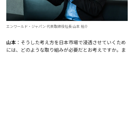
エンワールド・ジャパン 代表取締役社長 山本 裕介
山本
：そうした考え方を日本市場で浸透させていくため
には、どのような取り組みが必要だとお考えですか。ま
たグローバル本社と日本市場の間で「橋渡し役」を務め
るなかで感じることも聞かせてください。
伊佐
：日本企業がどうすれば「顧客の成功」を起点にGr
ow Betterできるか──それを今でも考え続けていま
す。環境が変わればGrow Betterの実現の仕方も変わる
し、必要なツールも変わる。「どうするべきなんだろ
う」と問い続けることが大切だと思っていて、それが私
をここに留めている理由です。
外資系企業でよくあるのは、本社側がグローバルで成功