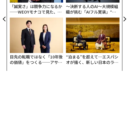
「Quad」はインド製ワクチンの増産支援をし、途上国
「誠実さ」は競争力になるか
〜決断する人のAI〜大規模組
──WEOYモナコで見た、く
織が挑む「AIフル実装」“使
への供給を進めることを決めました。各国にどんな思惑
ら寿司の経営哲学
う”企業から“動く”企業へ【N
があると考えられますか。
TTドコモビジネス×PwC】
インドはワクチンの生産能力が高く、ジェネリック薬品
がメジャーな産業で世界の6割のシェアを占めています。
国内で天然痘やポリオの問題が長く続いたこともあり、
ワクチン研究の水準が高いです。ただ、インド国内では
目先の転職ではなく「10年後
“泊まる”を超えて─エスパシ
の価値」をつくる──アサイ
オが描く、新しい日本のラグ
もともと治験に参加する人が少なく、ワクチンを忌避す
ンの長期伴走型支援とは
ジュアリー（中編）
る人も多いという問題を抱えており、輸出に向いている
という背景があります。
また、増産支援のほか、途上国でワクチン輸送に必要な
コールドチェーン（低温度輸送）の構築にも寄与しま
す。途上国では交通のインフラが整っておらず、国内全
体にワクチンを行き渡らせることもできていないという
特殊な状況があります。