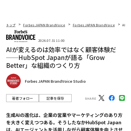
トップ
Forbes JAPAN BrandVoice
Forbes JAPAN BrandVoice
AIが
2026.07.31 11:00
AIが変えるのは効率ではなく顧客体験だ
──HubSpot Japanが語る「Grow
Better」な組織のつくり方
Forbes JAPAN BrandVoice Studio
著者フォロー
記事を保存
生成AIの進化は、企業の営業やマーケティングのあり方
を大きく変えつつある。そうしたなかHubSpot Japan
は、AIエージェントを活用しながら顧客体験を向上させ