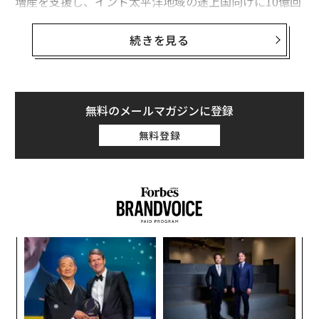
増産を支援し、インド太平洋地域の途上国向けに10億回
分の製造体制を整えることを発表し、アメリカの呼びか
けに応じる形で日本も協力を表明した。
続きを見る
日本国内でのワクチン開発も始まっているものの、現状
では海外メーカーのワクチンを6月末までに1億回分以上
を確保するとしており、海外に比べて接種のスピードも
無料のメールマガジンに登録
遅い。日本のワクチン戦略の欠如について懸念する声も
無料登録
挙がっているが、世界共通の課題であるコロナ危機に立
ち向かうため、どのような視点が必要だろうか。
国際安全保障に詳しい東京大学公共政策大学院の鈴木一
人教授に聞いた。前後編に分けてお伝えしたい。
な
術
ワクチン開発が進む、インドの特殊な事情
た
伝
ア
る
モ
──中国の「ワクチン外交」を見据えて、日米豪印の