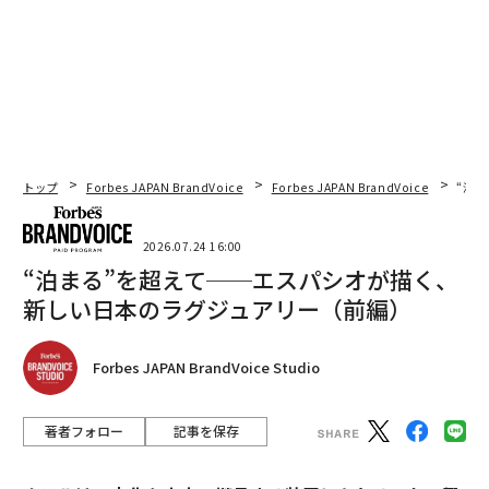
トップ
Forbes JAPAN BrandVoice
Forbes JAPAN BrandVoice
“泊
2026.07.24 16:00
“泊まる”を超えて──エスパシオが描く、
新しい日本のラグジュアリー（前編）
Forbes JAPAN BrandVoice Studio
著者フォロー
記事を保存