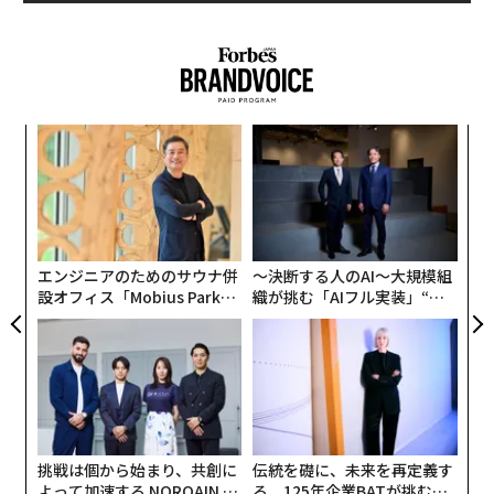
目
変え
の
FE
ン
なく
〈7
0年
Ja
ャ
er」
ト
リア
エンジニアのためのサウナ併
〜決断する人のAI〜大規模組
UM
設オフィス「Mobius Park」
織が挑む「AIフル実装」“使
がオープン──タマディック
う”企業から“動く”企業へ【N
が健康経営を徹底する理由
TTドコモビジネス×PwC】
挑戦は個から始まり、共創に
伝統を礎に、未来を再定義す
よって加速する NORQAIN JA
る 125年企業BATが挑むス