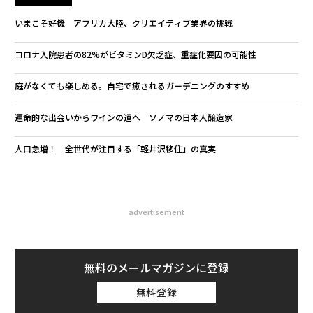
いまこそ好機 アフリカ大陸、クリエイティブ業界の挑戦
コロナ入院患者の82%がビタミンD欠乏症、重症化要因の可能性
庭がなくても楽しめる。自宅で癒されるガーデニングのすすめ
運命的な出会いからワインの道へ ソノマの日本人醸造家
人口急増！ 全世代が注目する「軽井沢移住」の真実
advertisement
無料のメールマガジンに登録
無料登録