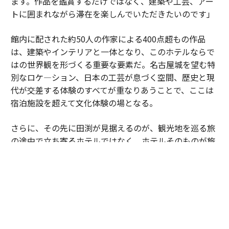
ます。作品を鑑賞するだけではなく、建築や工芸、アー
トに囲まれながら滞在を楽しんでいただきたいのです」
館内に配された約50人の作家による400点超もの作品
は、建築やインテリアと一体となり、このホテルならで
はの世界観を形づくる重要な要素だ。名古屋城を望む特
別なロケ―ション、日本の工芸が息づく空間、歴史と現
代が交差する体験のすべてが重なりあうことで、ここは
宿泊施設を超えて文化体験の場となる。
さらに、その先に田渕が見据えるのが、観光地を巡る旅
の途中で立ち寄るホテルではなく、ホテルそのものが旅
の目的地となる“デスティネーションホテル”というあり
方だ。
「ここに泊まるために名古屋へ来ていただく。そんなホ
テルを目指しています」
エスパシオが掲げる「BEYOND THE LUXURY」とは、豪