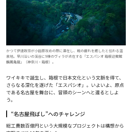
かつて伊達政宗が小田原攻めの際に滞在し、戦の疲れを癒したと伝わる温
泉地。早川沿いの渓谷に9棟のヴィラが点在する「エスパシオ 箱根迎賓館
麟鳳亀龍」（神奈川・箱根）。
ワイキキで誕生し、箱根で日本文化という文脈を得て、
さらなる深化を遂げた「エスパシオ」。いよいよ、原点
である名古屋を舞台に、冒頭のシーンへと還るとしよ
う。
“名古屋飛ばし”へのチャレンジ
総工費数百億円という大規模なプロジェクトは構想から