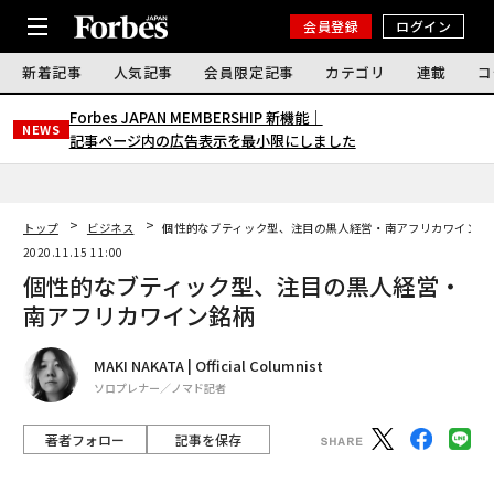
会員登録
ログイン
新着記事
人気記事
会員限定記事
カテゴリ
連載
コ
Forbes JAPAN MEMBERSHIP 新機能｜
NEWS
記事ページ内の広告表示を最小限にしました
トップ
ビジネス
個性的なブティック型、注目の黒人経営・南アフリカワイン銘
2020.11.15 11:00
個性的なブティック型、注目の黒人経営・
南アフリカワイン銘柄
MAKI NAKATA | Official Columnist
ソロプレナー／ノマド記者
著者フォロー
記事を保存