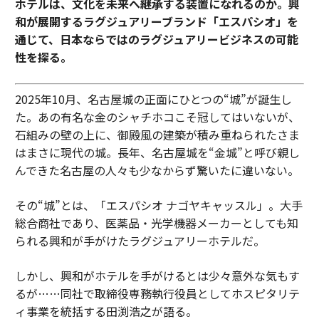
ホテルは、文化を未来へ継承する装置になれるのか。興
和が展開するラグジュアリーブランド「エスパシオ」を
通じて、日本ならではのラグジュアリービジネスの可能
性を探る。
2025年10月、名古屋城の正面にひとつの“城”が誕生し
た。あの有名な金のシャチホコこそ冠してはいないが、
石組みの壁の上に、御殿風の建築が積み重ねられたさま
はまさに現代の城。長年、名古屋城を“金城”と呼び親し
んできた名古屋の人々も少なからず驚いたに違いない。
その“城”とは、「エスパシオ ナゴヤキャッスル」。大手
総合商社であり、医薬品・光学機器メーカーとしても知
られる興和が手がけたラグジュアリーホテルだ。
しかし、興和がホテルを手がけるとは少々意外な気もす
るが……同社で取締役専務執行役員としてホスピタリテ
ィ事業を統括する田渕浩之が語る。