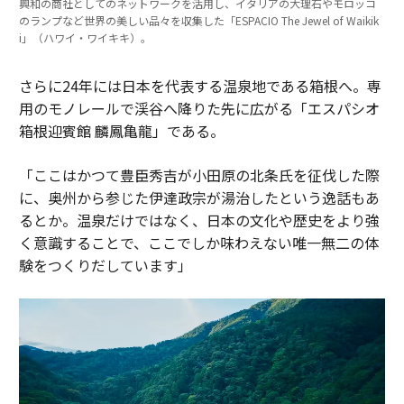
興和の商社としてのネットワークを活用し、イタリアの大理石やモロッコ
のランプなど世界の美しい品々を収集した「ESPACIO The Jewel of Waikik
i」（ハワイ・ワイキキ）。
さらに24年には日本を代表する温泉地である箱根へ。専
用のモノレールで渓谷へ降りた先に広がる「エスパシオ
箱根迎賓館 麟鳳亀龍」である。
「ここはかつて豊臣秀吉が小田原の北条氏を征伐した際
に、奥州から参じた伊達政宗が湯治したという逸話もあ
るとか。温泉だけではなく、日本の文化や歴史をより強
く意識することで、ここでしか味わえない唯一無二の体
験をつくりだしています」