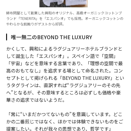
綿布問屋として創業した興和のオリジナル、高級オーガニックコットンブ
ランド「TENERITA」を「エスパシオ」でも採用。オーガニックコットンの
やわらかな肌触りがゲストから好評。
唯一無二のBEYOND THE LUXURY
かくして、興和によるラグジュアリーホテルブランドと
して誕生した「エスパシオ」。スペイン語で「空間」
「宇宙」などを意味する言葉であり、「理想の空間で最
高のおもてなし」を追求する場として命名された。コン
セプトとして掲げられる「BEYOND THE LUXURY」とい
うタグラインは、直訳すれば“ラグジュアリーのその先
へ”となるが、その意味するところは必ずしも価格や豪
華さの追求ではないようだ。
「常に“いまだかつてないもの”を意識しています。どこ
かの二番煎じではなく、ほかでは体験できないものをご
提案したい。それが我々の思想であり、哲学です」