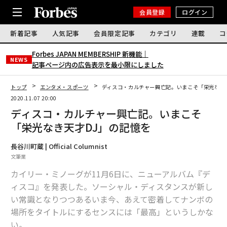
会員登録
ログイン
新着記事
人気記事
会員限定記事
カテゴリ
連載
コ
Forbes JAPAN MEMBERSHIP 新機能｜
NEWS
記事ページ内の広告表示を最小限にしました
トップ
エンタメ・スポーツ
ディスコ・カルチャー興亡記。いまこそ「栄光なき
2020.11.07 20:00
ディスコ・カルチャー興亡記。いまこそ
「栄光なき天才DJ」の記憶を
長谷川町蔵 | Official Columnist
文筆業
カイリー・ミノーグが11月6日に、ニューアルバム『デ
ィスコ』を発表した。ソーシャル・ディスタンスが新し
い常識となりつつあるいま今、あえて密着してナンボの
場所をタイトルにするセンスには「最高」というしかな
い。