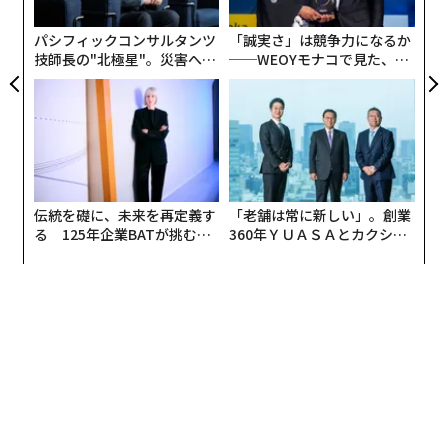
ト
リア
パシフィックコンサルタンツ
「誠実さ」は競争力になるか
UM
技師長の"北極星"。災害への
──WEOYモナコで見た、く
無力感を乗り越え見つけた、
ら寿司の経営哲学
防災一筋20年の答え
ところでこの「ディスコ」という言葉がどこから来たか
ご存知だろうか。実はアメリカではなくフランスなの
だ。1940年代の第二次世界大戦中、ナチス・ドイツに占
伝統を礎に、未来を再定義す
「老舗は常に新しい」。創業
領されたフランスではナイトクラブで生演奏するミュー
る 125年企業BATが挑むス
360年ＹＵＡＳＡとカクシン
モークレスな未来
CEO田尻望が語る、AIを超え
ジシャンが不足したことで、代わりにレコード（ディス
る人の価値
ク）を大音量でかけるナイトクラブが誕生。戦後そうし
た店が「ディスコティーク」と呼ばれるようになったの
だ。
こうしたナイトクラブの形態は、1960年代にニューヨー
クへと伝わり、短く「ディスコ」と呼ばれるようになっ
た。名前が縮まった説としてイタリア語っぽく聞こえる