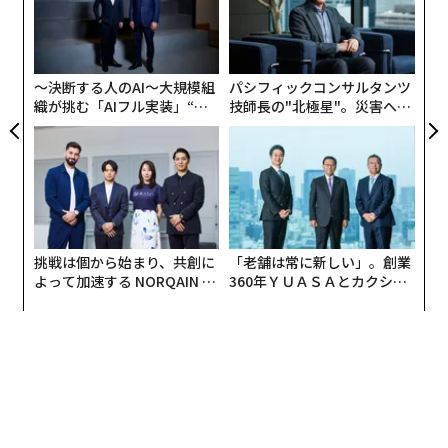
実
目
全
の
ン
〜決断する人のAI〜大規模組
パシフィックコンサルタンツ
織が挑む「AIフル実装」“使
技師長の"北極星"。災害への
う”企業から“動く”企業へ【N
無力感を乗り越え見つけた、
TTドコモビジネス×PwC】
防災一筋20年の答え
挑戦は個から始まり、共創に
「老舗は常に新しい」。創業
よって加速する NORQAIN JA
360年ＹＵＡＳＡとカクシン
1983年マヌ・ディバンゴが代表曲「ソウル・マコッサ」を演奏する様子。彼は今
PAN 特別座談会
CEO田尻望が語る、AIを超え
る人の価値
年3月、新型コロナウイルスが原因の病により逝去。多くの著名人がSNS上でコメ
ントを寄せた。
次ページ ＞
魅せられてDJを志す常連客も
坂に囲まれた渋谷は、かつて商業地には不向きな場所と