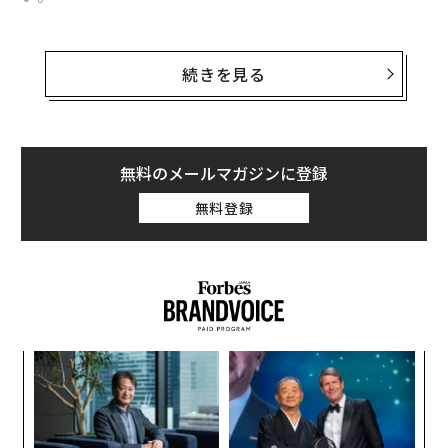
熱気に包まれたフロアで踊り出したくなるようなディス
コの時代を、こちらのプレイリストと共にプレイバッ
続きを見る
ク。
無料のメールマガジンに登録
無料登録
目
の
ン
〈7
ャ