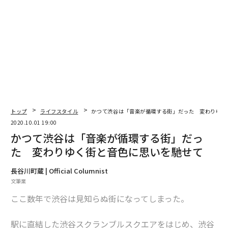
からというのがある。当時のニューヨークの「夜の街」
はイタリア系マフィアが仕切っていたのだ。
こんなこぼれ話でも分かる通り、ディスコは当初は紳士
淑女が着飾って行くナイトスポットの一業態に過ぎなか
った。サブ・カルチャーの発信基地としてディスコが機
能するには、1970年の「The Loft」のオープンを待たな
ければいけない。
トップ
ライフスタイル
かつて渋谷は「音楽が循環する街」だった 変わりゆく
2020.10.01 19:00
マンキューソの「音楽を楽しむための楽園」
かつて渋谷は「音楽が循環する街」だっ
た 変わりゆく街と音色に思いを馳せて
いまなお語り継がれるその「The Loft」の創始者はデヴ
長谷川町蔵 | Official Columnist
ィッド・マンキューソという人物である。1960年代後半
文筆業
の音響と映像が一体となったサイケデリック・イベント
ここ数年で渋谷は見知らぬ街になってしまった。
に影響を受けた彼は、ダウンタウンの巨大な倉庫に住み
つくと、そこで招待制のパーティーを開催したのだ。
駅に直結した渋谷スクランブルスクエアをはじめ、渋谷