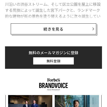
川沿いの渋谷ストリーム、そして区立公園を屋上に移設
招待制といっても客はビジネスマンからアーティストま
する荒技によって誕生した宮下パークと、ランドマーク
でさまざま。人種と性別は多様性に富んでいた。決まっ
的な建物が街の景色を塗り替えるように次々誕生してい
たステップもなく、ひとりで自由に踊ることが許される
るからだ。渋谷PARCOは完全リニューアル、東急プラザ
「The Loft」は特にゲイ・ピープルの熱狂的な支持を集
は渋谷フクラスに生まれ変わった。
めるようになっていく。
続きを見る
こうしたオープン・ラッシュは、2020年に開催予定だっ
「The Loft」の特異な点として未だに語られるのが、場
た東京オリンピック・パラリピックが生みだすインバウ
内でアルコールや食べ物の販売を一切行わなかったこと
ンド需要を見込んでのものだった。でももっと世代が上
である。この英断によってマンキューソはニューヨーク
無料のメールマガジンに登録
の人なら、「オリンピックによって渋谷が変わったのは
の厳しい風営法の網の目をくぐって、パーティーを翌朝
無料登録
2度目だ」と言うかもしれない。
まで続けることを可能にしたのだ。
かつて日本のロックシーンの中心地であった渋谷の街の
ファンク、ソウル、ラテン、ロック、ジャズなど、ジャ
歴史を、プレイリストと共に──。
ンルを横断したマンキューのプレイに合わせて、オーデ
ィエンスは踊り続けた。中にはマンキューソが偶然発見
したレアな楽曲が支持を獲得して「The Loft」だけの定
内
番曲になることもあった。
グ