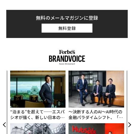
無料のメールマガジンに登録
無料登録
果を
革
EN
ク
明
た「
挑
よっ
PA
“泊まる”を超えて──エスパ
〜決断する人のAI〜AI時代の
シオが描く、新しい日本のラ
金融パラダイムシフト、「超
グジュアリー（前編）
個別化」の核心 【MUFG×ウ
ェルスナビ×PwC】