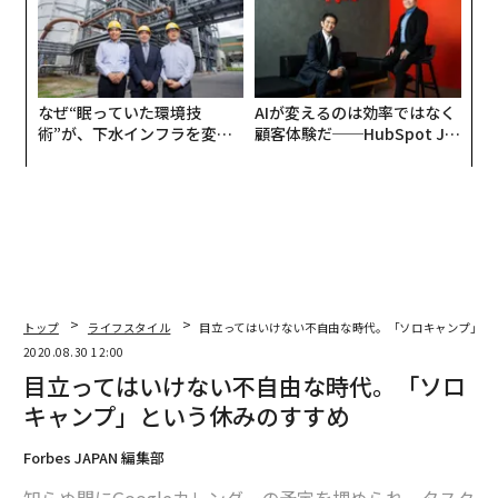
なぜ“眠っていた環境技
AIが変えるのは効率ではなく
術”が、下水インフラを変え
顧客体験だ──HubSpot Ja
たのか──産総研×月島JFE
panが語る「Grow Better」
アクアソリューションの10年
な組織のつくり方
トップ
ライフスタイル
目立ってはいけない不自由な時代。「ソロキャンプ」と
2020.08.30 12:00
目立ってはいけない不自由な時代。「ソロ
キャンプ」という休みのすすめ
Forbes JAPAN 編集部
知らぬ間にGoogleカレンダーの予定を埋められ、タスク