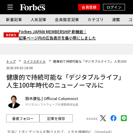
会員登録
ログイン
新着記事
人気記事
会員限定記事
カテゴリ
連載
コ
Forbes JAPAN MEMBERSHIP 新機能｜
NEWS
記事ページ内の広告表示を最小限にしました
トップ
ライフスタイル
健康的で持続可能な「デジタブルライフ」 人生100年
2020.09.02 18:00
健康的で持続可能な「デジタブルライフ」
人生100年時代のニューノーマルに
鈴木康弘 | Official Columnist
デジタルシフトウェーブ代表取締役社長
著者フォロー
記事を保存
生活に上手くデジタルを取り入れて、人生を健康的に（Unsplash）