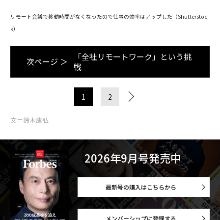
リモート会議で移動時間がなくなったので仕事の効率はアップした（Shutterstoc
k）
「全社リモートワーク」という挑
次ページ ＞
戦
1
2
文＝鈴木康弘
2026年9月号発売中
最新号の購入はこちらから
メンバーシップに登録する