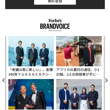
無料登録
“
シ
グ
〜
金
個
ェ
「老舗は常に新しい」。創業
アフリカの農村の通信、小1
360年ＹＵＡＳＡとカクシン
の壁。2人の挑戦者が手にし
CEO田尻望が語る、AIを超え
た「次なる武器」
る人の価値