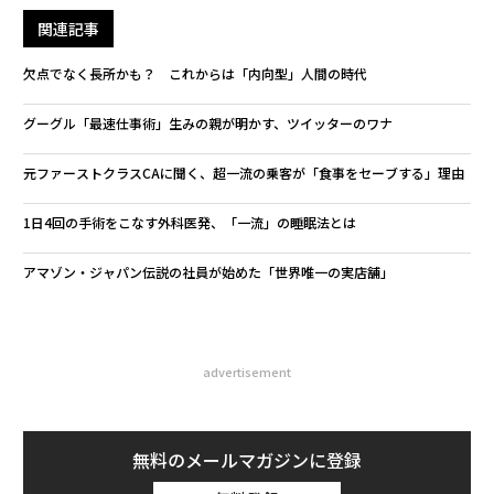
関連記事
欠点でなく長所かも？ これからは「内向型」人間の時代
グーグル「最速仕事術」生みの親が明かす、ツイッターのワナ
元ファーストクラスCAに聞く、超一流の乗客が「食事をセーブする」理由
1日4回の手術をこなす外科医発、「一流」の睡眠法とは
アマゾン・ジャパン伝説の社員が始めた「世界唯一の実店舗」
advertisement
無料のメールマガジンに登録