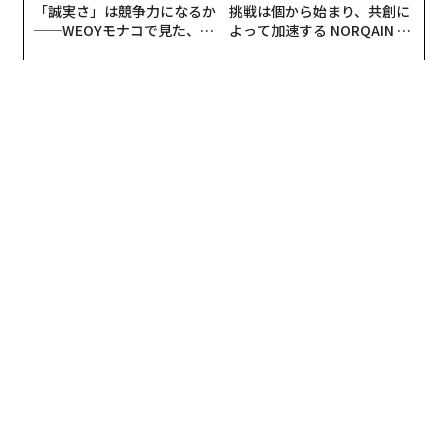
「誠実さ」は競争力になるか
挑戦は個から始まり、共創に
──WEOYモナコで見た、く
よって加速する NORQAIN JA
ら寿司の経営哲学
PAN 特別座談会