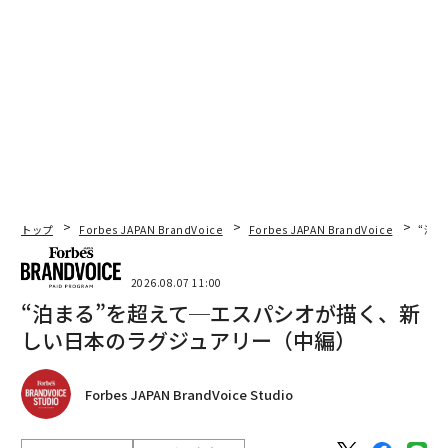
トップ
Forbes JAPAN BrandVoice
Forbes JAPAN BrandVoice
“泊
2026.08.07 11:00
“泊まる”を超えて─エスパシオが描く、新
しい日本のラグジュアリー（中編）
Forbes JAPAN BrandVoice Studio