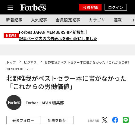
会員登録
ログイン
新着記事
人気記事
会員限定記事
カテゴリ
連載
コ
Forbes JAPAN MEMBERSHIP 新機能｜
NEWS
記事ページ内の広告表示を最小限にしました
トップ
ビジネス
北野唯我がベストセラー本に書かなかった「これからの労働価
2020.09.01 07:30
北野唯我がベストセラー本に書かなかった
「これからの労働価値」
Forbes JAPAN 編集部
著者フォロー
記事を保存