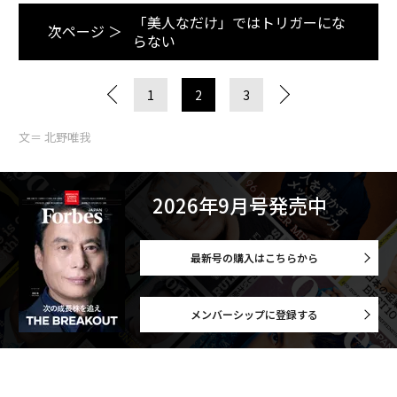
「美人なだけ」ではトリガーにな
次ページ ＞
らない
1
2
3
文＝ 北野唯我
2026年9月号発売中
最新号の購入はこちらから
メンバーシップに登録する