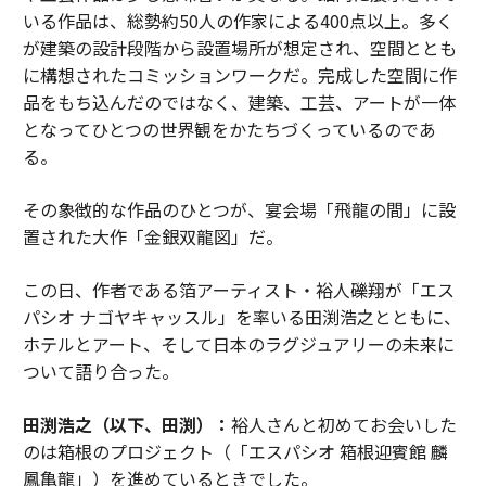
いる作品は、総勢約50人の作家による400点以上。多く
が建築の設計段階から設置場所が想定され、空間ととも
に構想されたコミッションワークだ。完成した空間に作
品をもち込んだのではなく、建築、工芸、アートが一体
となってひとつの世界観をかたちづくっているのであ
る。
その象徴的な作品のひとつが、宴会場「飛龍の間」に設
置された大作「金銀双龍図」だ。
この日、作者である箔アーティスト・裕人礫翔が「エス
パシオ ナゴヤキャッスル」を率いる田渕浩之とともに、
ホテルとアート、そして日本のラグジュアリーの未来に
ついて語り合った。
田渕浩之（以下、田渕）：
裕人さんと初めてお会いした
のは箱根のプロジェクト（「エスパシオ 箱根迎賓館 麟
鳳亀龍」）を進めているときでした。