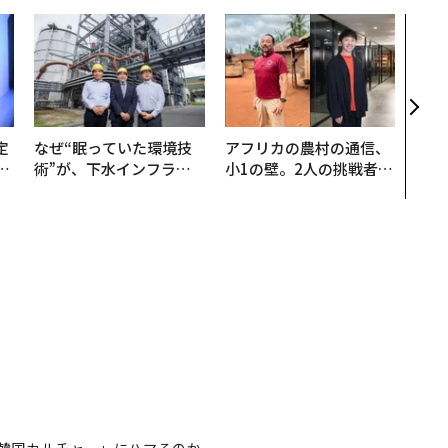
「誠
るか
見た
学
定
なぜ“眠っていた環境技
アフリカの農村の通信、
T
術”が、下水インフラを
小1の壁。2人の挑戦者が
未
変えたのか──産総研×
手にした「次なる武器」
月島JFEアクアソリュー
ションの10年