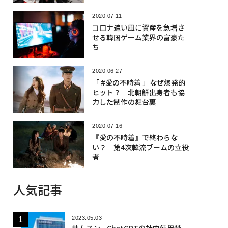
2020.07.11
コロナ追い風に資産を急増さ
せる韓国ゲーム業界の富豪た
ち
2020.06.27
「 #愛の不時着 」なぜ爆発的
ヒット？ 北朝鮮出身者も協
力した制作の舞台裏
2020.07.16
『愛の不時着』で終わらな
い？ 第4次韓流ブームの立役
者
人気記事
2023.05.03
サムスン、ChatGPTの社内使用禁