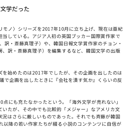
い文学だった
モノ〉シリーズを2017年10月に立ち上げ、現在は亜紀
担当している。アジア人初の英国ブッカー国際賞作家で
社、訳・斎藤真理子）や、韓国日報文学賞作家のチョン・
房、訳・斎藤真理子）を編集するなど、韓国文学の出版
を始めたのは2017年でしたが、その企画を出したのは
会議で企画を出したときに『会社を潰す気か』くらいの反
で20点にも充たなかったという。「海外文学が売れない」
ていたが、その中でも比較的「メジャー」なアメリカ文
状況はさらに厳しいものであった。それでも斉藤が韓国
まれ以降の若い作家たちが綴る小説のコンテンツに自信が