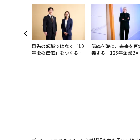
目先の転職ではなく「10
伝統を礎に、未来を再
年後の価値」をつくる─
義する 125年企業BA
─アサインの長期伴走型
が挑むスモークレスな
支援とは
来