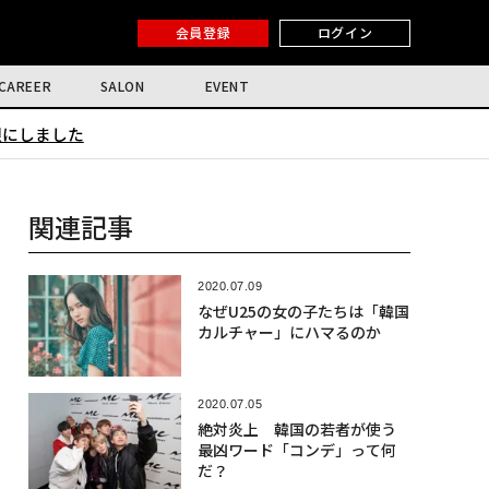
会員登録
ログイン
CAREER
SALON
EVENT
限にしました
関連記事
2020.07.09
なぜU25の女の子たちは「韓国
カルチャー」にハマるのか
2020.07.05
絶対炎上 韓国の若者が使う
最凶ワード「コンデ」って何
だ？