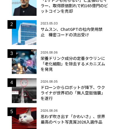
ラー、取得原価割れで約165億円のビ
ットコインを売却
2023.05.03
サムスン、ChatGPTの社内使用禁
止 機密コードの流出受け
2026.08.06
栄養ドリンク成分の定番タウリンに
「老化細胞」を除去するメカニズム
を発見
2026.08.05
ドローンからロボットが降下、ウク
ライナが世界初の「無人空挺強襲」
を遂行
2026.08.06
思わず吹き出す「かわいさ」、世界
最高のペット写真賞2026入選作品