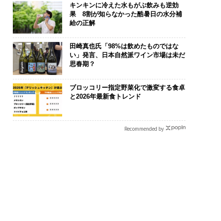
キンキンに冷えた水もがぶ飲みも逆効
果 8割が知らなかった酷暑日の水分補
給の正解
田崎真也氏「98%は飲めたものではな
い」発言、日本自然派ワイン市場は未だ
思春期？
ブロッコリー指定野菜化で激変する食卓
と2026年最新食トレンド
Recommended by