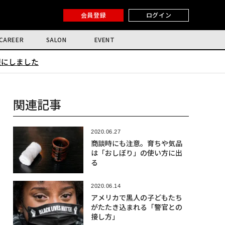
会員登録
ログイン
CAREER
SALON
EVENT
限にしました
関連記事
2020.06.27
商談時にも注意。育ちや気品
は「おしぼり」の使い方に出
る
2020.06.14
アメリカで黒人の子どもたち
がたたき込まれる「警官との
接し方」