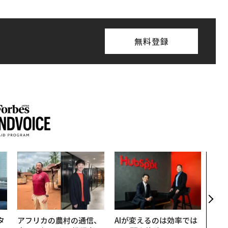
無料登録
“泊
パシ
本の
編）
タ
アフリカの農村の通信、
AIが変えるのは効率では