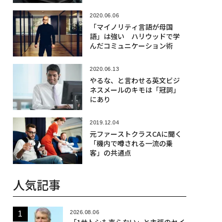
2020.06.06
「マイノリティ言語が母国
語」は強い ハリウッドで学
んだコミュニケーション術
2020.06.13
やるな、と言わせる英文ビジ
ネスメールのキモは「冠詞」
にあり
2019.12.04
元ファーストクラスCAに聞く
「機内で噂される一流の乗
客」の共通点
人気記事
2026.08.06
「1サトシも売らない」と主張のセイ