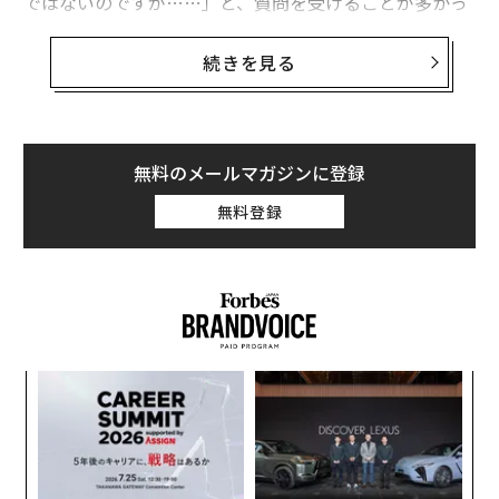
ではないのですが……」と、質問を受けることが多かっ
た、明確なルールがないからこそ迷ってしまう、日常の
何気ないシーンでの正しいふるまいを紹介したもの。
続きを見る
マナー本や、通常のマナースクールでは、ルールではな
いからと省かれ、個人の常識に委ねられているが、正解
がわからないともやもやするし、自信を持ってふるまえ
無料のメールマガジンに登録
ない。
無料登録
しかも、「育ちがでる」と言われてしまう部分ばかり。
今回は、マナーにはないけれど、知っているといないと
では所作に差がつくおしぼりの使い方について「ダイヤ
モンド・オンライン」からの転載で、同書の一部を抜粋
模組
パ
して紹介する。
“使
技
【N
無
“
C】
防
オ
おしぼりの使い方にマナーなんてあるの？
ジ