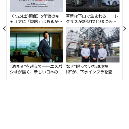
オ
ネスクラス、ファーストクラスなど中心に約5年乗務し
ジ
た経験を生かし、セミナー、メディアなどで活動するほ
「育ちの良さ」を問われる場面と
次ページ ＞
〈7.25(土)開催〉5年後のキ
革新は下山で生まれる──レ
か、「株式会社シーエーメディアエージェンシー」代
は
ャリアに「戦略」はあるか。
クサスが新型TZとESに込め
表、All Aboutビューティー担当ガイドも務めている。
トップエグゼクティブのキャ
た「DISCOVER」の哲学
リアに触れる1日│CAREER S
1
2
UMMIT 2026
>関連記事
ファーストクラスの乗客は、白い服にコーヒーをこぼさ
諏内えみ著『「育ちがいい人」だけが知っていること』からの抜粋
れた時にどうするか｜元ファーストクラスCAに聞く一流
の共通点 #4
“泊まる”を超えて──エスパ
なぜ“眠っていた環境技
はこちら
2026年9月号発売中
シオが描く、新しい日本のラ
術”が、下水インフラを変え
グジュアリー（前編）
たのか──産総研×月島JFE
アクアソリューションの10年
1日に何百人というお客様との出会いがあるCA（客室乗
最新号の購入はこちらから
務員／キャビンアテンダント）の仕事。機内という限ら
れた空間の中で食事や睡眠を取る特殊な環境の中では、
メンバーシップに登録する
お客様の人柄がにじみ出るような場面も多々あります。
実際、筆者が現役CA時代には、いわゆる「一流ビジネス
マン」のお客様をお迎えすることも多かったのですが、