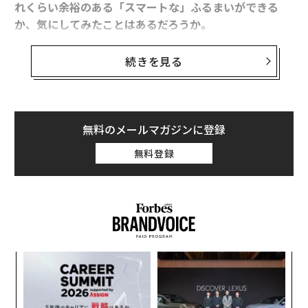
れくらい余裕のある「スマートな」ふるまいができる
か、気にしてみたことはあるだろうか。
実はCAは意外と乗客を見ているし、好印象を残した乗客
続きを見る
は記憶に残り、再搭乗の際にもすぐにわかるという。逆
に最悪の印象の乗客についても然りだ。
いかがでしたか？ 「品がいい」「育ちがいい」と言わ
れる人は、普段から話し方や、日常のちょっとしたふる
次回の出張時の行きの機内では、自身が「気配りのプ
無料のメールマガジンに登録
まいが、他の人とは違うもの。マナーや決まりのないシ
ロ」であるCAたちに一目置かれるような配慮を実践して
無料登録
ーンにこそ、ふるまい方を知っているか、いないかの差
みてはどうだろう。現地での会議やプレゼンという「本
が出てしまいますから、注意したいものですね。
番」に、意外と生きるかもしれない。
『「育ちがいい人」だけが知っていること』では、普段
『
の生活の中で「育ち」が出てしまうポイントや、どうふ
ファーストクラスCAの心をつかんだ マナーを超えた
るまうのが正解か？ というリアルな例を250個、紹介
「気くばり」
模組
パ
しています。誰にも指摘されたことがないのに、実は
』（青春出版社）も上梓した清水裕美子氏に、どんな乗
“使
技
「あの人は、育ちが……」なんて周囲の人から思われて
客が好印象を残すのか、その具体的な例を聞いた。清水
【N
無
いるかもしれません。
“
氏は、日本航空（JAL）の客室乗務員として国際線ビジ
C】
防