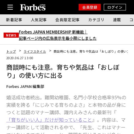
会員登録
ログイン
新着記事
人気記事
会員限定記事
カテゴリ
連載
コ
Forbes JAPAN MEMBERSHIP 新機能｜
NEWS
記事ページ内の広告表示を最小限にしました
トップ
ライフスタイル
商談時にも注意。育ちや気品は「おしぼり」の使い方に
2020.06.27 13:00
商談時にも注意。育ちや気品は「おしぼ
り」の使い方に出る
Forbes JAPAN 編集部
婚活成功者続出。難関幼稚園、名門小学校合格率95%の
実績を誇る「にじみでる育ちのよさ」と本物の品が身に
つくと話題のマナー講師、諏内えみさんの最新刊『
「育ちがいい人」だけが知っていること
』。内容は、マ
ナー講師として活動される中で、「先生、これはマナー