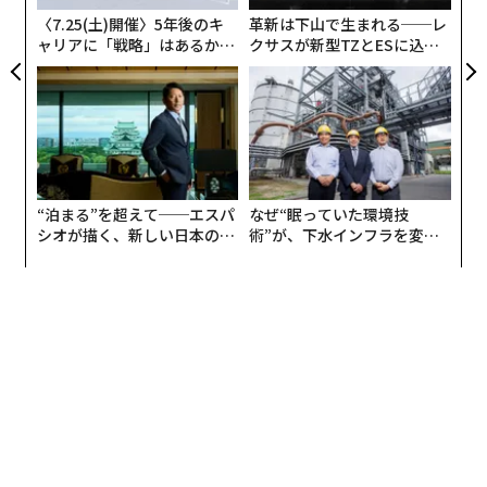
〈7.25(土)開催〉5年後のキ
革新は下山で生まれる──レ
ャリアに「戦略」はあるか。
クサスが新型TZとESに込め
海外やハイクラスのレストランではご用意のない所も多
トップエグゼクティブのキャ
た「DISCOVER」の哲学
いですが、普段使いのお店や和食店などではほとんどお
リアに触れる1日│CAREER S
しぼりを出してくれますね。
UMMIT 2026
あなたは普段、どんな風におしぼりを使っていますか？
とくにマナーがあるものではありませんが、決まりやマ
“泊まる”を超えて──エスパ
なぜ“眠っていた環境技
シオが描く、新しい日本のラ
術”が、下水インフラを変え
ナーのない所作にこそ育ちは表れるものですから、スマ
グジュアリー（前編）
たのか──産総研×月島JFE
ートなおしぼりの使い方を知っておきたいものです。
アクアソリューションの10年
大きく広げて、手のひら全体を拭くより、指先や第二関
節辺りまで、指先を軽くぬぐう方のほうが品を感じさせ
ます。もちろん顔など、手以外を拭くものではありませ
ん。また、緊急事態以外では台拭き代わりにしないこと
も覚えておきましょう。
正解がわからないという方は、イラストの使い方も参考