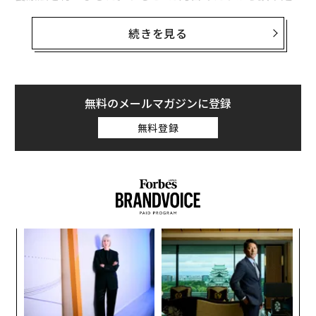
が解消され、少しずつ元気を取り戻して、薬を手放すこ
とができるように。その後、日常生活を快活に送ること
続きを見る
ができているという報告が相次いでいるのです」
そう語るのは、「ふじかわ心療内科クリニック」院長の
藤川徳美先生。この鉄分を補う栄養療法により、2012年
無料のメールマガジンに登録
4月から、約2000人の患者の症状を改善させたという。
無料登録
その臨床結果をまとめた著書『
うつ・パニックは「鉄」不足が原因だった
』（光文社新
書）が、7月に発売され、話題になっている。
藤川先生によれば、うつやパニック障害などの精神疾患
と鉄不足とは、実は密接に関係しているのだという。心
るか
ア
を安定させるときは「セロトニン」、やる気を促すとき
、く
の
は「ノルアドレナリン」、快楽や多幸感を得るときには
た
パ
「ドーパミン」などの神経伝達物質が脳内に分泌され
技
る。鉄は、これらの神経伝達物質を作る際に必要な酵素
無
を助ける働きをしている。そのために、鉄が不足する
防