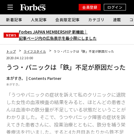
会員登録
ログイン
新着記事
人気記事
会員限定記事
カテゴリ
連載
コ
Forbes JAPAN MEMBERSHIP 新機能｜
NEWS
記事ページ内の広告表示を最小限にしました
トップ
ライフスタイル
うつ・パニックは「鉄」不足が原因だった
2020.04.12 10:00
うつ・パニックは「鉄」不足が原因だった
本がすき。 | Contents Partner
本がすき。
「うつやパニックの症状を訴えて私のクリニックに退院
した女性の血液検査の結果をみると、ほとんどの患者さ
んは血液中の鉄分量が不足している状態だということが
わかりました。そこで、うつやパニック障害の症状を訴
えてきた患者さんに、投薬治療とともに、鉄分を補う栄
養療法を行いました。すると4カ月目あたりから鉄不足