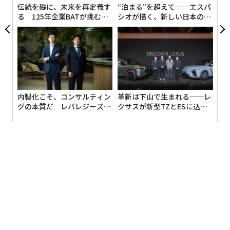
伝統を礎に、未来を再定義す
“泊まる”を超えて──エスパ
と、セロトニンやノルアドレナリン、ドーパミンが必要
る 125年企業BATが挑むス
シオが描く、新しい日本のラ
なときに作られなくなってしまい、うつやパニック障害
モークレスな未来
グジュアリー（前編）
の症状を引き起こしやすくなるという。
「一般的に、赤血球の中にある『ヘモグロビン値』が不
足している状態を貧血といいます。ヘモグロビンを作る
材料は鉄とタンパク質なので、鉄とタンパク質が不足す
内製化こそ、コンサルティン
革新は下山で生まれる──レ
ると、血液中のヘモグロビン値が低下し、酸素を体の
グの本質だ レバレジーズが
クサスが新型TZとESに込め
隅々まで運んで二酸化炭素を吸収するという赤血球の役
実践する、次世代ファームの
た「DISCOVER」の哲学
割が弱くなるのです。そうすると、酸素不足となり、貧
全貌
血が起こりやすくなります。ところが、ヘモグロビンの
数値は正常でも体調不良を訴える人がいました。そこ
で、私は“フェリチン値”に注目しました」
「ヘモグロビン」は財布のお金で
次ページ ＞
「フェリチン」は貯金