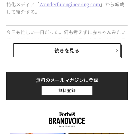
数値が異常でも病気とは限らない？ 不必要な治療を防ぐ検査結果のトリ
特化メディア「
Wonderfulengineering.com
」から転載
セツ
して紹介する。
現役看護師の僧侶が語る、「死の3カ月前」頃から起こる3つのこと
志村けん逝去に思う。「PTAが日本一嫌ったタレント」は海を越えていた
今日も忙しい一日だった。何も考えずに赤ちゃんみたい
に早く眠りたい。そう切実に思っているのに、何らかの
肝臓を守る、おつまみの上手な食べ方
理由で、ついつい寝る前にもう一度スマホの確認をした
続きを見る
くなってしまう。もしかしたら、大統領がテキストメッ
セージで「世界を守るために手を貸してくれ」と言って
くるかもしれない。もしかしたら、科学者たちが「気候
advertisement
変動を止められるのはきみだけだ」と連絡してきたかも
無料のメールマガジンに登録
しれない……。
無料登録
「日中のある行動」が夜の睡眠阻害に効く？
言い訳はなんであれ、いったんスマホをいじり始めた
ら、数分のつもりが数時間になり、気づいたときには頭