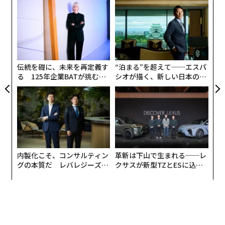
るか
ア
痛がして、眠れなくなって、そもそもなぜスマホを手に
、く
の
取ったのか自己嫌悪でいっぱいになる。
た
パ
技
でも、そんな苦痛とおさらばできるかもしれない。ある
無
研究者のチームが、ベッドに中でスマホを見てしまった
防
伝統を礎に、未来を再定義す
“泊まる”を超えて──エスパ
あとでもちゃんと睡眠できる解決策の糸口を見つけたか
る 125年企業BATが挑むス
シオが描く、新しい日本のラ
らだ。
モークレスな未来
グジュアリー（前編）
内製化こそ、コンサルティン
革新は下山で生まれる──レ
グの本質だ レバレジーズが
クサスが新型TZとESに込め
実践する、次世代ファームの
た「DISCOVER」の哲学
全貌